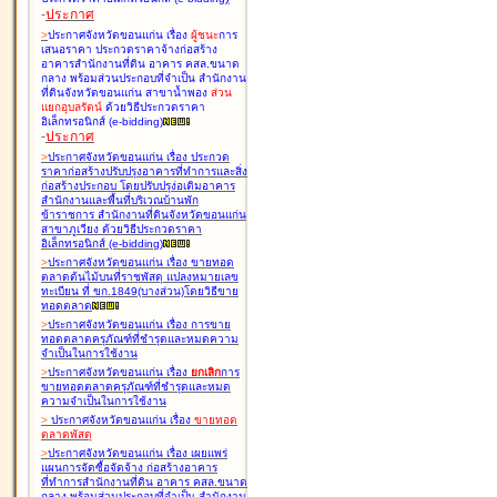
-
ประกาศ
>
ประกาศจังหวัดขอนแก่น เรื่อง
ผู้ชนะ
การ
เสนอราคา ประกวดราคาจ้างก่อสร้าง
อาคารสำนักงานที่ดิน อาคาร คสล.ขนาด
กลาง พร้อมส่วนประกอบที่จำเป็น สำนักงาน
ที่ดินจังหวัดขอนแก่น สาขาน้ำพอง
ส่วน
แยกอุบลรัตน์
ด้วยวิธีประกวดราคา
อิเล็กทรอนิกส์ (e-bidding
)
-
ประกาศ
>
ประกาศจังหวัดขอนแก่น เรื่อง
ประกวด
ราคาก่อสร้างปรับปรุงอาคารที่ทำการและสิ่ง
ก่อสร้างประกอบ โดยปรับปรุง่อเติมอาคาร
สำนักงานและพื้นที่บริเวณบ้านพัก
ข้าราชการ สำนักงานที่ดินจังหวัดขอนแก่น
สาขาภูเวียง ด้วยวิธีประกวดราคา
อิเล็กทรอนิกส์ (e-bidding
)
>
ประกาศจังหวัดขอนแก่น เรื่อง
ขายทอด
ตลาดต้นไม้บนที่ราชพัสดุ แปลงหมายเลข
ทะเบียน ที่ ขก.1849(บางส่วน)โดยวิธีขาย
ทอดตลาด
>
ประกาศจังหวัดขอนแก่น เรื่อง
การขาย
ทอดตลาดครุภัณฑ์ที่ชำรุดและหมดความ
จำเป็นในการใช้งาน
>
ประกาศจังหวัดขอนแก่น เรื่อง
ยกเลิก
การ
ขายทอดตลาดครุภัณฑ์ที่ชำรุดและหมด
ความจำเป็นในการใช้งาน
>
ประกาศจังหวัดขอนแก่น เรื่อง
ขายทอด
ตลาด
พัสดุ
>
ประกาศจังหวัดขอนแก่น เรื่อง
เผยแพร่
แผนการจัดซื้อจัดจ้าง ก่อสร้างอาคาร
ที่ทำการสำนักงานที่ดิน อาคาร คสล.ขนาด
กลาง พร้อมส่วนประกอบที่จำเป็น สำนักงาน