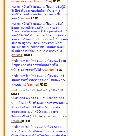
(
ประกาศ+รายละเอียดแนบท้าย
)
>
ประกาศจังหวัดขอนแก่น เรื่อง
รายชื่อผู้มี
สิทธิเข้ารับการสอบคัดเลือก ผู้ขาดคุณ
สมบัติฯ และกำหนดวัน เวลา สถานที่ในการ
สอบ
(
ประกาศ
)
>
ประกาศจังหวัดขอนแก่น เรื่อง
รายชื่อผู้
ผ่านการประเมินความรู้ความสามารถ
ทักษะ และสมรรถนะ ครั้งที่ ๑ (สอบข้อเขียน)
และผู้มีสิทธิ์เข้ารับการประเมินความรู้ความ
สามารถ ทักษะ และสมรรถนะ ครั้งที่ ๒ (สอบ
สัมภาษณ์) กำหนดวัน เวลา สถานที่สอบ
และระเบียบเกี่ยวกับการประเมินสมรรถนะฯ
เพื่อเลือกสรรเป็นพนักงานราชการทั่วไป
(
ประกาศ
)
>
>
ประกาศจังหวัดขอนแก่น เรื่อง
บัญชี
ราย
ชื่อผู้ผ่านการเลือกสรรเพื่อจัดจ้างเป็น
พนักงานราชการทั่วไป
(
ประกาศ
)
>
>
ประกาศจังหวัดขอนแก่น เรื่อง
เผยแพร่
แผนการจัดซื้อจัดจ้าง ประจำปีงบประมาณ
พ.ศ.๒๕๖๘
(
ประกาศ
)
>
>
ประกาศมัดจำรังวัดค้างบัญชีเกิน 5 ปี
>
>
ประกาศจังหวัดขอนแก่น เรื่อง ประกวด
ราคาจ้างก่อสร้างที่จอดรถประชาชนและคน
พิการ สำนักงานที่ดินจังหวัดขอนแก่น
สาขากระนวน ด้วยวิธีประกวดราคา
อิเล็กทรอนิกส์ (e-bidding)
ประกาศ
,
เอกสาร
ประกอบ
>
>
ประกาศจังหวัดขอนแก่น เรื่อง ประกวด
ราคาจ้างก่อสร้างที่จอดรถประชาชนและคน
พิการ สำนักงานที่ดินจังหวัดขอนแก่น ด้วย