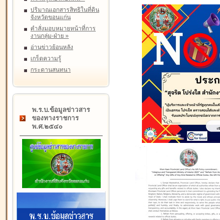
ปริมาณเอกสารสิทธิในที่ดิน
จังหวัดขอนแก่น
คำสั่งมอบหมายหน้าที่การ
งานกลุ่ม-ฝ่าย
»
อ่านข่าวย้อนหลัง
เกร็ดความรู้
กระดานสนทนา
พ.ร.บ.ข้อมูลข่าวสาร
ของทางราชการ
พ.ศ.๒๕๔๐