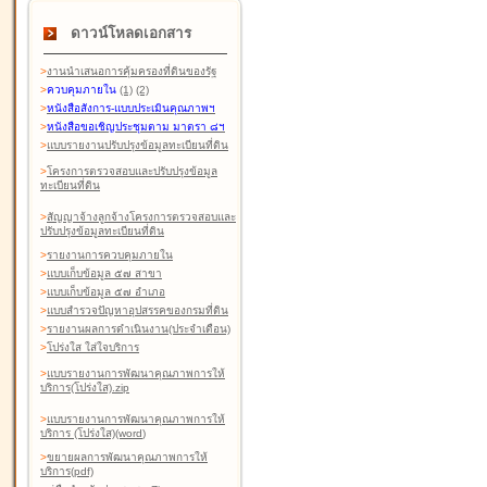
ดาวน์โหลดเอกสาร
>
งานนำเสนอการคุ้มครองที่ดินของรัฐ
>
ควบคุมภายใน
(1)
(2)
>
หนังสือสังการ-แบบประเมินคุณภาพฯ
>
หนังสือขอเชิญประชุมตาม มาตรา ๘ฯ
>
แบบรายงานปรับปรุงข้อมูลทะเบียนที่ดิน
>
โครงการตรวจสอบและปรับปรุงข้อมูล
ทะเบียนที่ดิน
>
สัญญาจ้างลูกจ้างโครงการตรวจสอบและ
ปรับปรุงข้อมูลทะเบียนที่ดิน
>
รายงานการควบคุมภายใน
>
แบบเก็บข้อมูล ๕๗ สาขา
>
แบบเก็บข้อมูล ๕๗ อำเภอ
>
แบบสำรวจปัญหาอุปสรรคของกรมที่ดิน
>
รายงานผลการดำเนินงาน(ประจำเดือน)
>
โปร่งใส ใส่ใจบริการ
>
แบบรายงานการพัฒนาคุณภาพการให้
บริการ(โปร่งใส).zip
>
แบบรายงานการพัฒนาคุณภาพการให้
บริการ (โปร่งใส)(word
)
>
ขยายผลการพัฒนาคุณภาพการให้
บริการ(pdf)