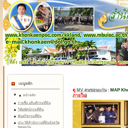
เมนูหลัก
ดู
MV คนขอนแก่น
:
MAP Kho
ภายใน
)
หน้าหลัก
รายชื่อ อธิบดีกรมที่ดิน
วิสัยทัศน์กรมที่ดิน
พันธกิจกรมที่ดิน
ประวัติสำนักงานที่ดินจังหวัด
ขอนแก่น