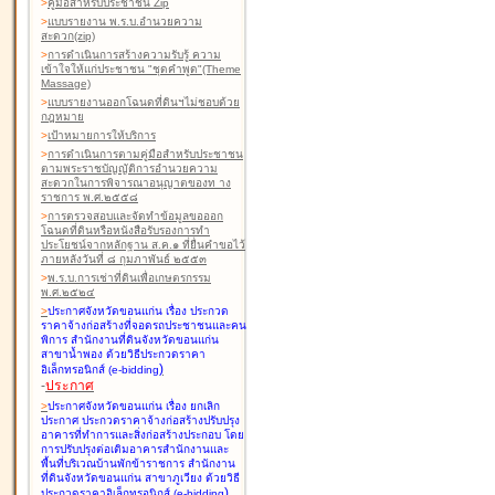
>
คู่มือสำหรับประชาชน Zip
>
แบบรายงาน พ.ร.บ.อำนวยความ
สะดวก(zip)
>
การดำเนินการสร้างความรับรู้ ความ
เข้าใจให้แก่ประชาชน "ชุดคำพูด"(Theme
Massage)
>
แบบรายงานออกโฉนดที่ดินฯไม่ชอบด้วย
กฎหมาย
>
เป้าหมายการให้บริการ
>
การดำเนินการตามคู่มือสำหรับประชาชน
ตามพระราชบัญญัติการอำนวยความ
สะดวกในการพิจารณาอนุญาตของท าง
ราชการ พ.ศ.๒๕๕๘
>
การตรวจสอบและจัดทำข้อมูลขอออก
โฉนดที่ดินหรือหนังสือรับรองการทำ
ประโยชน์จากหลักฐาน ส.ค.๑ ที่ยื่นคำขอไว้
ภายหลังวันที่ ๘ กุมภาพันธ์ ๒๕๕๓
>
พ.ร.บ.การเช่าที่ดินเพื่อเกษตรกรรม
พ.ศ.๒๕๒๔
>
ประกาศจังหวัดขอนแก่น เรื่อง ประกวด
ราคาจ้างก่อสร้างที่จอดรถประชาชนและคน
พิการ สำนักงานที่ดินจังหวัดขอนแก่น
สาขาน้ำพอง
ด้วยวิธีประกวดราคา
)
อิเล็กทรอนิกส์ (e-bidding
-
ประกาศ
>
ประกาศจังหวัดขอนแก่น เรื่อง ยกเลิก
ประกาศ ประกวดราคาจ้างก่อสร้างปรับปรุง
อาคารที่ทำการและสิ่งก่อสร้างประกอบ โดย
การปรับปรุงต่อเติมอาคารสำนักงานและ
พื้นที่บริเวณบ้านพักข้าราชการ สำนักงาน
ที่ดินจังหวัดขอนแก่น สาขาภูเวียง
ด้วยวิธี
)
ประกวดราคาอิเล็กทรอนิกส์ (e-bidding