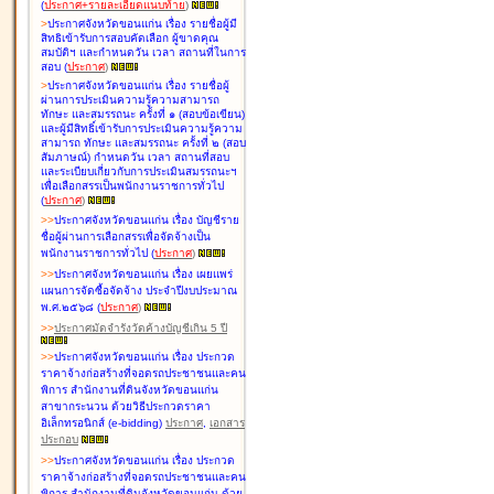
(
ประกาศ+รายละเอียดแนบท้าย
)
>
ประกาศจังหวัดขอนแก่น เรื่อง
รายชื่อผู้มี
สิทธิเข้ารับการสอบคัดเลือก ผู้ขาดคุณ
สมบัติฯ และกำหนดวัน เวลา สถานที่ในการ
สอบ
(
ประกาศ
)
>
ประกาศจังหวัดขอนแก่น เรื่อง
รายชื่อผู้
ผ่านการประเมินความรู้ความสามารถ
ทักษะ และสมรรถนะ ครั้งที่ ๑ (สอบข้อเขียน)
และผู้มีสิทธิ์เข้ารับการประเมินความรู้ความ
สามารถ ทักษะ และสมรรถนะ ครั้งที่ ๒ (สอบ
สัมภาษณ์) กำหนดวัน เวลา สถานที่สอบ
และระเบียบเกี่ยวกับการประเมินสมรรถนะฯ
เพื่อเลือกสรรเป็นพนักงานราชการทั่วไป
(
ประกาศ
)
>
>
ประกาศจังหวัดขอนแก่น เรื่อง
บัญชี
ราย
ชื่อผู้ผ่านการเลือกสรรเพื่อจัดจ้างเป็น
พนักงานราชการทั่วไป
(
ประกาศ
)
>
>
ประกาศจังหวัดขอนแก่น เรื่อง
เผยแพร่
แผนการจัดซื้อจัดจ้าง ประจำปีงบประมาณ
พ.ศ.๒๕๖๘
(
ประกาศ
)
>
>
ประกาศมัดจำรังวัดค้างบัญชีเกิน 5 ปี
>
>
ประกาศจังหวัดขอนแก่น เรื่อง ประกวด
ราคาจ้างก่อสร้างที่จอดรถประชาชนและคน
พิการ สำนักงานที่ดินจังหวัดขอนแก่น
สาขากระนวน ด้วยวิธีประกวดราคา
อิเล็กทรอนิกส์ (e-bidding)
ประกาศ
,
เอกสาร
ประกอบ
>
>
ประกาศจังหวัดขอนแก่น เรื่อง ประกวด
ราคาจ้างก่อสร้างที่จอดรถประชาชนและคน
พิการ สำนักงานที่ดินจังหวัดขอนแก่น ด้วย