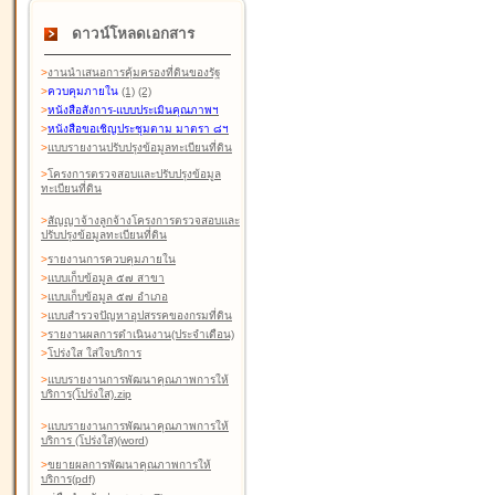
ดาวน์โหลดเอกสาร
>
งานนำเสนอการคุ้มครองที่ดินของรัฐ
>
ควบคุมภายใน
(1)
(2)
>
หนังสือสังการ-แบบประเมินคุณภาพฯ
>
หนังสือขอเชิญประชุมตาม มาตรา ๘ฯ
>
แบบรายงานปรับปรุงข้อมูลทะเบียนที่ดิน
>
โครงการตรวจสอบและปรับปรุงข้อมูล
ทะเบียนที่ดิน
>
สัญญาจ้างลูกจ้างโครงการตรวจสอบและ
ปรับปรุงข้อมูลทะเบียนที่ดิน
>
รายงานการควบคุมภายใน
>
แบบเก็บข้อมูล ๕๗ สาขา
>
แบบเก็บข้อมูล ๕๗ อำเภอ
>
แบบสำรวจปัญหาอุปสรรคของกรมที่ดิน
>
รายงานผลการดำเนินงาน(ประจำเดือน)
>
โปร่งใส ใส่ใจบริการ
>
แบบรายงานการพัฒนาคุณภาพการให้
บริการ(โปร่งใส).zip
>
แบบรายงานการพัฒนาคุณภาพการให้
บริการ (โปร่งใส)(word
)
>
ขยายผลการพัฒนาคุณภาพการให้
บริการ(pdf)