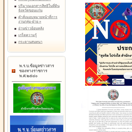
ปริมาณเอกสารสิทธิในที่ดิน
จังหวัดขอนแก่น
คำสั่งมอบหมายหน้าที่การ
งานกลุ่ม-ฝ่าย
»
อ่านข่าวย้อนหลัง
เกร็ดความรู้
กระดานสนทนา
พ.ร.บ.ข้อมูลข่าวสาร
ของทางราชการ
พ.ศ.๒๕๔๐