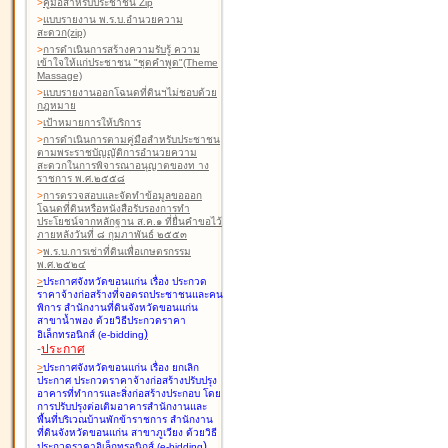
>
คู่มือสำหรับประชาชน Zip
>
แบบรายงาน พ.ร.บ.อำนวยความ
สะดวก(zip)
>
การดำเนินการสร้างความรับรู้ ความ
เข้าใจให้แก่ประชาชน "ชุดคำพูด"(Theme
Massage)
>
แบบรายงานออกโฉนดที่ดินฯไม่ชอบด้วย
กฎหมาย
>
เป้าหมายการให้บริการ
>
การดำเนินการตามคู่มือสำหรับประชาชน
ตามพระราชบัญญัติการอำนวยความ
สะดวกในการพิจารณาอนุญาตของท าง
ราชการ พ.ศ.๒๕๕๘
>
การตรวจสอบและจัดทำข้อมูลขอออก
โฉนดที่ดินหรือหนังสือรับรองการทำ
ประโยชน์จากหลักฐาน ส.ค.๑ ที่ยื่นคำขอไว้
ภายหลังวันที่ ๘ กุมภาพันธ์ ๒๕๕๓
>
พ.ร.บ.การเช่าที่ดินเพื่อเกษตรกรรม
พ.ศ.๒๕๒๔
>
ประกาศจังหวัดขอนแก่น เรื่อง ประกวด
ราคาจ้างก่อสร้างที่จอดรถประชาชนและคน
พิการ สำนักงานที่ดินจังหวัดขอนแก่น
สาขาน้ำพอง
ด้วยวิธีประกวดราคา
)
อิเล็กทรอนิกส์ (e-bidding
-
ประกาศ
>
ประกาศจังหวัดขอนแก่น เรื่อง ยกเลิก
ประกาศ ประกวดราคาจ้างก่อสร้างปรับปรุง
อาคารที่ทำการและสิ่งก่อสร้างประกอบ โดย
การปรับปรุงต่อเติมอาคารสำนักงานและ
พื้นที่บริเวณบ้านพักข้าราชการ สำนักงาน
ที่ดินจังหวัดขอนแก่น สาขาภูเวียง
ด้วยวิธี
)
ประกวดราคาอิเล็กทรอนิกส์ (e-bidding