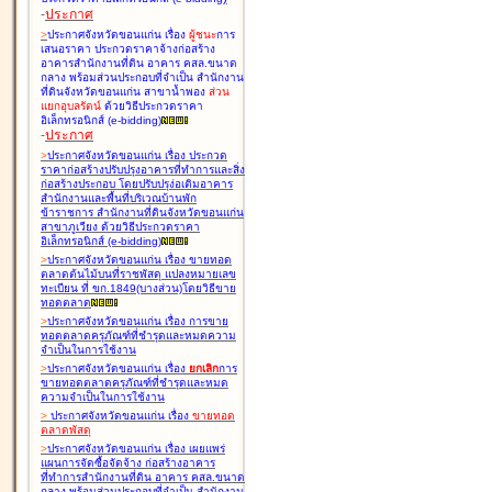
-
ประกาศ
>
ประกาศจังหวัดขอนแก่น เรื่อง
ผู้ชนะ
การ
เสนอราคา ประกวดราคาจ้างก่อสร้าง
อาคารสำนักงานที่ดิน อาคาร คสล.ขนาด
กลาง พร้อมส่วนประกอบที่จำเป็น สำนักงาน
ที่ดินจังหวัดขอนแก่น สาขาน้ำพอง
ส่วน
แยกอุบลรัตน์
ด้วยวิธีประกวดราคา
อิเล็กทรอนิกส์ (e-bidding
)
-
ประกาศ
>
ประกาศจังหวัดขอนแก่น เรื่อง
ประกวด
ราคาก่อสร้างปรับปรุงอาคารที่ทำการและสิ่ง
ก่อสร้างประกอบ โดยปรับปรุง่อเติมอาคาร
สำนักงานและพื้นที่บริเวณบ้านพัก
ข้าราชการ สำนักงานที่ดินจังหวัดขอนแก่น
สาขาภูเวียง ด้วยวิธีประกวดราคา
อิเล็กทรอนิกส์ (e-bidding
)
>
ประกาศจังหวัดขอนแก่น เรื่อง
ขายทอด
ตลาดต้นไม้บนที่ราชพัสดุ แปลงหมายเลข
ทะเบียน ที่ ขก.1849(บางส่วน)โดยวิธีขาย
ทอดตลาด
>
ประกาศจังหวัดขอนแก่น เรื่อง
การขาย
ทอดตลาดครุภัณฑ์ที่ชำรุดและหมดความ
จำเป็นในการใช้งาน
>
ประกาศจังหวัดขอนแก่น เรื่อง
ยกเลิก
การ
ขายทอดตลาดครุภัณฑ์ที่ชำรุดและหมด
ความจำเป็นในการใช้งาน
>
ประกาศจังหวัดขอนแก่น เรื่อง
ขายทอด
ตลาด
พัสดุ
>
ประกาศจังหวัดขอนแก่น เรื่อง
เผยแพร่
แผนการจัดซื้อจัดจ้าง ก่อสร้างอาคาร
ที่ทำการสำนักงานที่ดิน อาคาร คสล.ขนาด
กลาง พร้อมส่วนประกอบที่จำเป็น สำนักงาน