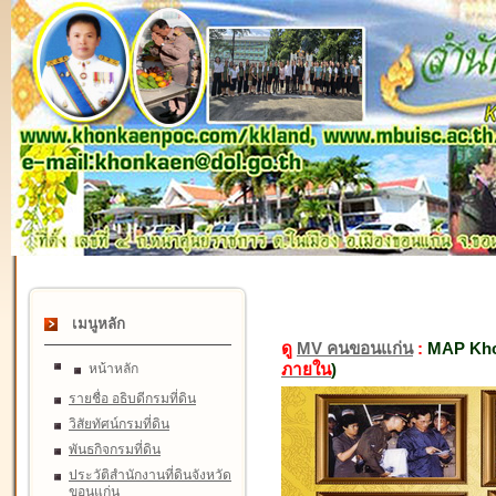
เมนูหลัก
ดู
MV คนขอนแก่น
:
MAP Kho
ภายใน
)
หน้าหลัก
รายชื่อ อธิบดีกรมที่ดิน
วิสัยทัศน์กรมที่ดิน
พันธกิจกรมที่ดิน
ประวัติสำนักงานที่ดินจังหวัด
ขอนแก่น