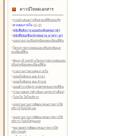
ดาวน์โหลดเอกสาร
>
งานนำเสนอการคุ้มครองที่ดินของรัฐ
>
ควบคุมภายใน
(1)
(2)
>
หนังสือสังการ-แบบประเมินคุณภาพฯ
>
หนังสือขอเชิญประชุมตาม มาตรา ๘ฯ
>
แบบรายงานปรับปรุงข้อมูลทะเบียนที่ดิน
>
โครงการตรวจสอบและปรับปรุงข้อมูล
ทะเบียนที่ดิน
>
สัญญาจ้างลูกจ้างโครงการตรวจสอบและ
ปรับปรุงข้อมูลทะเบียนที่ดิน
>
รายงานการควบคุมภายใน
>
แบบเก็บข้อมูล ๕๗ สาขา
>
แบบเก็บข้อมูล ๕๗ อำเภอ
>
แบบสำรวจปัญหาอุปสรรคของกรมที่ดิน
>
รายงานผลการดำเนินงาน(ประจำเดือน)
>
โปร่งใส ใส่ใจบริการ
>
แบบรายงานการพัฒนาคุณภาพการให้
บริการ(โปร่งใส).zip
>
แบบรายงานการพัฒนาคุณภาพการให้
บริการ (โปร่งใส)(word
)
>
ขยายผลการพัฒนาคุณภาพการให้
บริการ(pdf)