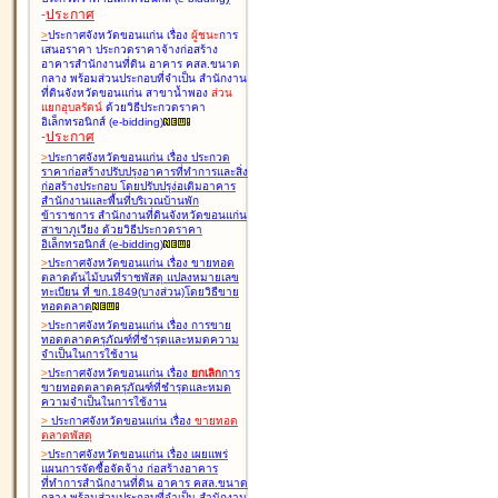
-
ประกาศ
>
ประกาศจังหวัดขอนแก่น เรื่อง
ผู้ชนะ
การ
เสนอราคา ประกวดราคาจ้างก่อสร้าง
อาคารสำนักงานที่ดิน อาคาร คสล.ขนาด
กลาง พร้อมส่วนประกอบที่จำเป็น สำนักงาน
ที่ดินจังหวัดขอนแก่น สาขาน้ำพอง
ส่วน
แยกอุบลรัตน์
ด้วยวิธีประกวดราคา
อิเล็กทรอนิกส์ (e-bidding
)
-
ประกาศ
>
ประกาศจังหวัดขอนแก่น เรื่อง
ประกวด
ราคาก่อสร้างปรับปรุงอาคารที่ทำการและสิ่ง
ก่อสร้างประกอบ โดยปรับปรุง่อเติมอาคาร
สำนักงานและพื้นที่บริเวณบ้านพัก
ข้าราชการ สำนักงานที่ดินจังหวัดขอนแก่น
สาขาภูเวียง ด้วยวิธีประกวดราคา
อิเล็กทรอนิกส์ (e-bidding
)
>
ประกาศจังหวัดขอนแก่น เรื่อง
ขายทอด
ตลาดต้นไม้บนที่ราชพัสดุ แปลงหมายเลข
ทะเบียน ที่ ขก.1849(บางส่วน)โดยวิธีขาย
ทอดตลาด
>
ประกาศจังหวัดขอนแก่น เรื่อง
การขาย
ทอดตลาดครุภัณฑ์ที่ชำรุดและหมดความ
จำเป็นในการใช้งาน
>
ประกาศจังหวัดขอนแก่น เรื่อง
ยกเลิก
การ
ขายทอดตลาดครุภัณฑ์ที่ชำรุดและหมด
ความจำเป็นในการใช้งาน
>
ประกาศจังหวัดขอนแก่น เรื่อง
ขายทอด
ตลาด
พัสดุ
>
ประกาศจังหวัดขอนแก่น เรื่อง
เผยแพร่
แผนการจัดซื้อจัดจ้าง ก่อสร้างอาคาร
ที่ทำการสำนักงานที่ดิน อาคาร คสล.ขนาด
กลาง พร้อมส่วนประกอบที่จำเป็น สำนักงาน