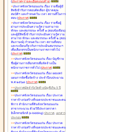
(
ประกาศ+รายละเอียดแนบท้าย
)
>
ประกาศจังหวัดขอนแก่น เรื่อง
รายชื่อผู้มี
สิทธิเข้ารับการสอบคัดเลือก ผู้ขาดคุณ
สมบัติฯ และกำหนดวัน เวลา สถานที่ในการ
สอบ
(
ประกาศ
)
>
ประกาศจังหวัดขอนแก่น เรื่อง
รายชื่อผู้
ผ่านการประเมินความรู้ความสามารถ
ทักษะ และสมรรถนะ ครั้งที่ ๑ (สอบข้อเขียน)
และผู้มีสิทธิ์เข้ารับการประเมินความรู้ความ
สามารถ ทักษะ และสมรรถนะ ครั้งที่ ๒ (สอบ
สัมภาษณ์) กำหนดวัน เวลา สถานที่สอบ
และระเบียบเกี่ยวกับการประเมินสมรรถนะฯ
เพื่อเลือกสรรเป็นพนักงานราชการทั่วไป
(
ประกาศ
)
>
>
ประกาศจังหวัดขอนแก่น เรื่อง
บัญชี
ราย
ชื่อผู้ผ่านการเลือกสรรเพื่อจัดจ้างเป็น
พนักงานราชการทั่วไป
(
ประกาศ
)
>
>
ประกาศจังหวัดขอนแก่น เรื่อง
เผยแพร่
แผนการจัดซื้อจัดจ้าง ประจำปีงบประมาณ
พ.ศ.๒๕๖๘
(
ประกาศ
)
>
>
ประกาศมัดจำรังวัดค้างบัญชีเกิน 5 ปี
>
>
ประกาศจังหวัดขอนแก่น เรื่อง ประกวด
ราคาจ้างก่อสร้างที่จอดรถประชาชนและคน
พิการ สำนักงานที่ดินจังหวัดขอนแก่น
สาขากระนวน ด้วยวิธีประกวดราคา
อิเล็กทรอนิกส์ (e-bidding)
ประกาศ
,
เอกสาร
ประกอบ
>
>
ประกาศจังหวัดขอนแก่น เรื่อง ประกวด
ราคาจ้างก่อสร้างที่จอดรถประชาชนและคน
พิการ สำนักงานที่ดินจังหวัดขอนแก่น ด้วย