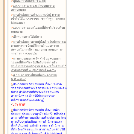
>
คู่มือสำหรับประชาชน Zip
>
แบบรายงาน พ.ร.บ.อำนวยความ
สะดวก(zip)
>
การดำเนินการสร้างความรับรู้ ความ
เข้าใจให้แก่ประชาชน "ชุดคำพูด"(Theme
Massage)
>
แบบรายงานออกโฉนดที่ดินฯไม่ชอบด้วย
กฎหมาย
>
เป้าหมายการให้บริการ
>
การดำเนินการตามคู่มือสำหรับประชาชน
ตามพระราชบัญญัติการอำนวยความ
สะดวกในการพิจารณาอนุญาตของท าง
ราชการ พ.ศ.๒๕๕๘
>
การตรวจสอบและจัดทำข้อมูลขอออก
โฉนดที่ดินหรือหนังสือรับรองการทำ
ประโยชน์จากหลักฐาน ส.ค.๑ ที่ยื่นคำขอไว้
ภายหลังวันที่ ๘ กุมภาพันธ์ ๒๕๕๓
>
พ.ร.บ.การเช่าที่ดินเพื่อเกษตรกรรม
พ.ศ.๒๕๒๔
>
ประกาศจังหวัดขอนแก่น เรื่อง ประกวด
ราคาจ้างก่อสร้างที่จอดรถประชาชนและคน
พิการ สำนักงานที่ดินจังหวัดขอนแก่น
สาขาน้ำพอง
ด้วยวิธีประกวดราคา
)
อิเล็กทรอนิกส์ (e-bidding
-
ประกาศ
>
ประกาศจังหวัดขอนแก่น เรื่อง ยกเลิก
ประกาศ ประกวดราคาจ้างก่อสร้างปรับปรุง
อาคารที่ทำการและสิ่งก่อสร้างประกอบ โดย
การปรับปรุงต่อเติมอาคารสำนักงานและ
พื้นที่บริเวณบ้านพักข้าราชการ สำนักงาน
ที่ดินจังหวัดขอนแก่น สาขาภูเวียง
ด้วยวิธี
)
ประกวดราคาอิเล็กทรอนิกส์ (e-bidding