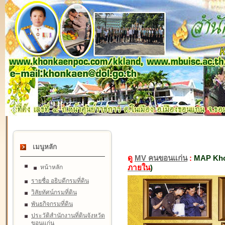
เมนูหลัก
ดู
MV คนขอนแก่น
:
MAP Kho
ภายใน
)
หน้าหลัก
รายชื่อ อธิบดีกรมที่ดิน
วิสัยทัศน์กรมที่ดิน
พันธกิจกรมที่ดิน
ประวัติสำนักงานที่ดินจังหวัด
ขอนแก่น