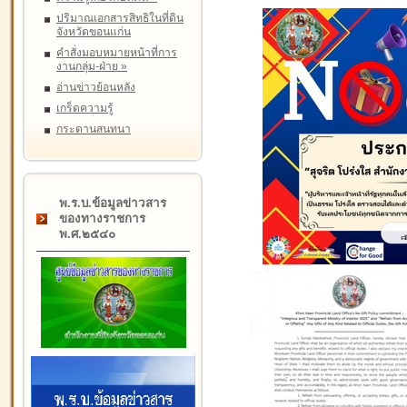
ปริมาณเอกสารสิทธิในที่ดิน
จังหวัดขอนแก่น
คำสั่งมอบหมายหน้าที่การ
งานกลุ่ม-ฝ่าย
»
อ่านข่าวย้อนหลัง
เกร็ดความรู้
กระดานสนทนา
พ.ร.บ.ข้อมูลข่าวสาร
ของทางราชการ
พ.ศ.๒๕๔๐