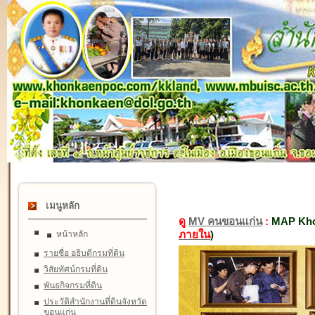
เมนูหลัก
ดู
MV คนขอนแก่น
:
MAP Kho
ภายใน
)
หน้าหลัก
รายชื่อ อธิบดีกรมที่ดิน
วิสัยทัศน์กรมที่ดิน
พันธกิจกรมที่ดิน
ประวัติสำนักงานที่ดินจังหวัด
ขอนแก่น