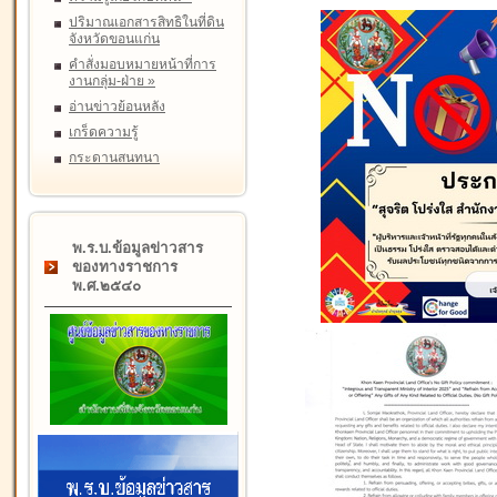
ปริมาณเอกสารสิทธิในที่ดิน
จังหวัดขอนแก่น
คำสั่งมอบหมายหน้าที่การ
งานกลุ่ม-ฝ่าย
»
อ่านข่าวย้อนหลัง
เกร็ดความรู้
กระดานสนทนา
พ.ร.บ.ข้อมูลข่าวสาร
ของทางราชการ
พ.ศ.๒๕๔๐