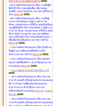
(
ประกาศ+รายละเอียดแนบท้าย
)
>
ประกาศจังหวัดขอนแก่น เรื่อง
รายชื่อผู้มี
สิทธิเข้ารับการสอบคัดเลือก ผู้ขาดคุณ
สมบัติฯ และกำหนดวัน เวลา สถานที่ในการ
สอบ
(
ประกาศ
)
>
ประกาศจังหวัดขอนแก่น เรื่อง
รายชื่อผู้
ผ่านการประเมินความรู้ความสามารถ
ทักษะ และสมรรถนะ ครั้งที่ ๑ (สอบข้อเขียน)
และผู้มีสิทธิ์เข้ารับการประเมินความรู้ความ
สามารถ ทักษะ และสมรรถนะ ครั้งที่ ๒ (สอบ
สัมภาษณ์) กำหนดวัน เวลา สถานที่สอบ
และระเบียบเกี่ยวกับการประเมินสมรรถนะฯ
เพื่อเลือกสรรเป็นพนักงานราชการทั่วไป
(
ประกาศ
)
>
>
ประกาศจังหวัดขอนแก่น เรื่อง
บัญชี
ราย
ชื่อผู้ผ่านการเลือกสรรเพื่อจัดจ้างเป็น
พนักงานราชการทั่วไป
(
ประกาศ
)
>
>
ประกาศจังหวัดขอนแก่น เรื่อง
เผยแพร่
แผนการจัดซื้อจัดจ้าง ประจำปีงบประมาณ
พ.ศ.๒๕๖๘
(
ประกาศ
)
>
>
ประกาศมัดจำรังวัดค้างบัญชีเกิน 5 ปี
>
>
ประกาศจังหวัดขอนแก่น เรื่อง ประกวด
ราคาจ้างก่อสร้างที่จอดรถประชาชนและคน
พิการ สำนักงานที่ดินจังหวัดขอนแก่น
สาขากระนวน ด้วยวิธีประกวดราคา
อิเล็กทรอนิกส์ (e-bidding)
ประกาศ
,
เอกสาร
ประกอบ
>
>
ประกาศจังหวัดขอนแก่น เรื่อง ประกวด
ราคาจ้างก่อสร้างที่จอดรถประชาชนและคน
พิการ สำนักงานที่ดินจังหวัดขอนแก่น ด้วย