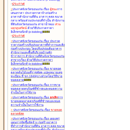
-
ประกาศ
>
ประกาศจังหวัดขอนแก่น เรื่อง
ผู้ชนะ
การ
เสนอราคา ประกวดราคาจ้างก่อสร้าง
อาคารสำนักงานที่ดิน อาคาร คสล.ขนาด
กลาง พร้อมส่วนประกอบที่จำเป็น สำนักงาน
ที่ดินจังหวัดขอนแก่น สาขาน้ำพอง
ส่วน
แยกอุบลรัตน์
ด้วยวิธีประกวดราคา
อิเล็กทรอนิกส์ (e-bidding
)
-
ประกาศ
>
ประกาศจังหวัดขอนแก่น เรื่อง
ประกวด
ราคาก่อสร้างปรับปรุงอาคารที่ทำการและสิ่ง
ก่อสร้างประกอบ โดยปรับปรุง่อเติมอาคาร
สำนักงานและพื้นที่บริเวณบ้านพัก
ข้าราชการ สำนักงานที่ดินจังหวัดขอนแก่น
สาขาภูเวียง ด้วยวิธีประกวดราคา
อิเล็กทรอนิกส์ (e-bidding
)
>
ประกาศจังหวัดขอนแก่น เรื่อง
ขายทอด
ตลาดต้นไม้บนที่ราชพัสดุ แปลงหมายเลข
ทะเบียน ที่ ขก.1849(บางส่วน)โดยวิธีขาย
ทอดตลาด
>
ประกาศจังหวัดขอนแก่น เรื่อง
การขาย
ทอดตลาดครุภัณฑ์ที่ชำรุดและหมดความ
จำเป็นในการใช้งาน
>
ประกาศจังหวัดขอนแก่น เรื่อง
ยกเลิก
การ
ขายทอดตลาดครุภัณฑ์ที่ชำรุดและหมด
ความจำเป็นในการใช้งาน
>
ประกาศจังหวัดขอนแก่น เรื่อง
ขายทอด
ตลาด
พัสดุ
>
ประกาศจังหวัดขอนแก่น เรื่อง
เผยแพร่
แผนการจัดซื้อจัดจ้าง ก่อสร้างอาคาร
ที่ทำการสำนักงานที่ดิน อาคาร คสล.ขนาด
กลาง พร้อมส่วนประกอบที่จำเป็น สำนักงาน