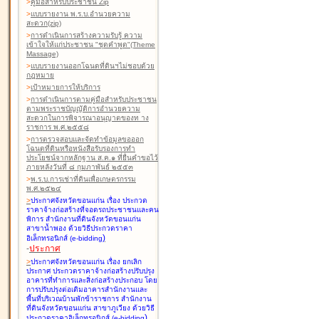
>
คู่มือสำหรับประชาชน Zip
>
แบบรายงาน พ.ร.บ.อำนวยความ
สะดวก(zip)
>
การดำเนินการสร้างความรับรู้ ความ
เข้าใจให้แก่ประชาชน "ชุดคำพูด"(Theme
Massage)
>
แบบรายงานออกโฉนดที่ดินฯไม่ชอบด้วย
กฎหมาย
>
เป้าหมายการให้บริการ
>
การดำเนินการตามคู่มือสำหรับประชาชน
ตามพระราชบัญญัติการอำนวยความ
สะดวกในการพิจารณาอนุญาตของท าง
ราชการ พ.ศ.๒๕๕๘
>
การตรวจสอบและจัดทำข้อมูลขอออก
โฉนดที่ดินหรือหนังสือรับรองการทำ
ประโยชน์จากหลักฐาน ส.ค.๑ ที่ยื่นคำขอไว้
ภายหลังวันที่ ๘ กุมภาพันธ์ ๒๕๕๓
>
พ.ร.บ.การเช่าที่ดินเพื่อเกษตรกรรม
พ.ศ.๒๕๒๔
>
ประกาศจังหวัดขอนแก่น เรื่อง ประกวด
ราคาจ้างก่อสร้างที่จอดรถประชาชนและคน
พิการ สำนักงานที่ดินจังหวัดขอนแก่น
สาขาน้ำพอง
ด้วยวิธีประกวดราคา
)
อิเล็กทรอนิกส์ (e-bidding
-
ประกาศ
>
ประกาศจังหวัดขอนแก่น เรื่อง ยกเลิก
ประกาศ ประกวดราคาจ้างก่อสร้างปรับปรุง
อาคารที่ทำการและสิ่งก่อสร้างประกอบ โดย
การปรับปรุงต่อเติมอาคารสำนักงานและ
พื้นที่บริเวณบ้านพักข้าราชการ สำนักงาน
ที่ดินจังหวัดขอนแก่น สาขาภูเวียง
ด้วยวิธี
)
ประกวดราคาอิเล็กทรอนิกส์ (e-bidding