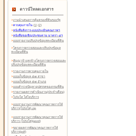
ดาวน์โหลดเอกสาร
>
งานนำเสนอการคุ้มครองที่ดินของรัฐ
>
ควบคุมภายใน
(1)
(2)
>
หนังสือสังการ-แบบประเมินคุณภาพฯ
>
หนังสือขอเชิญประชุมตาม มาตรา ๘ฯ
>
แบบรายงานปรับปรุงข้อมูลทะเบียนที่ดิน
>
โครงการตรวจสอบและปรับปรุงข้อมูล
ทะเบียนที่ดิน
>
สัญญาจ้างลูกจ้างโครงการตรวจสอบและ
ปรับปรุงข้อมูลทะเบียนที่ดิน
>
รายงานการควบคุมภายใน
>
แบบเก็บข้อมูล ๕๗ สาขา
>
แบบเก็บข้อมูล ๕๗ อำเภอ
>
แบบสำรวจปัญหาอุปสรรคของกรมที่ดิน
>
รายงานผลการดำเนินงาน(ประจำเดือน)
>
โปร่งใส ใส่ใจบริการ
>
แบบรายงานการพัฒนาคุณภาพการให้
บริการ(โปร่งใส).zip
>
แบบรายงานการพัฒนาคุณภาพการให้
บริการ (โปร่งใส)(word
)
>
ขยายผลการพัฒนาคุณภาพการให้
บริการ(pdf)