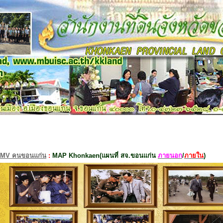
MV คนขอนแก่น
:
MAP Khonkaen(แผนที่ สจ.ขอนแก่น
ภายนอก
/
ภายใน
)