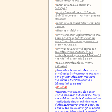
>
คู่มือสำหรับประชาชน Zip
>
แบบรายงาน พ.ร.บ.อำนวยความ
สะดวก(zip)
>
การดำเนินการสร้างความรับรู้ ความ
เข้าใจให้แก่ประชาชน "ชุดคำพูด"(Theme
Massage)
>
แบบรายงานออกโฉนดที่ดินฯไม่ชอบด้วย
กฎหมาย
>
เป้าหมายการให้บริการ
>
การดำเนินการตามคู่มือสำหรับประชาชน
ตามพระราชบัญญัติการอำนวยความ
สะดวกในการพิจารณาอนุญาตของท าง
ราชการ พ.ศ.๒๕๕๘
>
การตรวจสอบและจัดทำข้อมูลขอออก
โฉนดที่ดินหรือหนังสือรับรองการทำ
ประโยชน์จากหลักฐาน ส.ค.๑ ที่ยื่นคำขอไว้
ภายหลังวันที่ ๘ กุมภาพันธ์ ๒๕๕๓
>
พ.ร.บ.การเช่าที่ดินเพื่อเกษตรกรรม
พ.ศ.๒๕๒๔
>
ประกาศจังหวัดขอนแก่น เรื่อง ประกวด
ราคาจ้างก่อสร้างที่จอดรถประชาชนและคน
พิการ สำนักงานที่ดินจังหวัดขอนแก่น
สาขาน้ำพอง
ด้วยวิธีประกวดราคา
)
อิเล็กทรอนิกส์ (e-bidding
-
ประกาศ
>
ประกาศจังหวัดขอนแก่น เรื่อง ยกเลิก
ประกาศ ประกวดราคาจ้างก่อสร้างปรับปรุง
อาคารที่ทำการและสิ่งก่อสร้างประกอบ โดย
การปรับปรุงต่อเติมอาคารสำนักงานและ
พื้นที่บริเวณบ้านพักข้าราชการ สำนักงาน
ที่ดินจังหวัดขอนแก่น สาขาภูเวียง
ด้วยวิธี
)
ประกวดราคาอิเล็กทรอนิกส์ (e-bidding