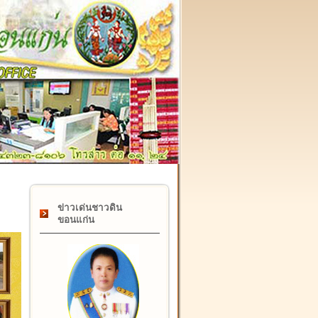
๑๗ กุมภาพันธ์ "วันคล้ายวันสถาปนากรมที่ดิน" ครบรอบ ๑๒๒ ปี
ข่าวเด่นชาวดิน
ขอนแก่น