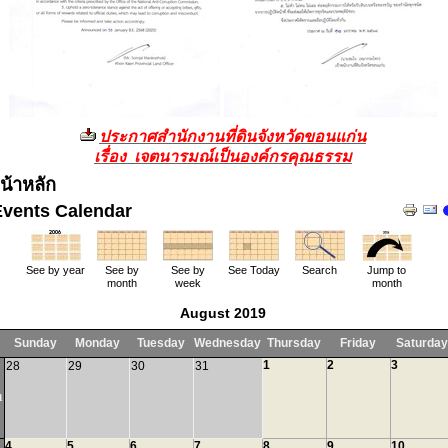
ประกาศสำนักงานที่ดินจังหวัดขอนแก่น
เรื่อง เจตนารมณ์เป็นองค์กรคุณธรรม
น้าหลัก
Events Calendar
See by year
See by
See by
See Today
Search
Jump to
month
week
month
August 2019
Sunday
Monday
Tuesday
Wednesday
Thursday
Friday
Saturday
1
2
3
28
29
30
31
1
4
5
6
7
8
9
10