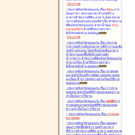
-
ประกาศ
>
ประกาศจังหวัดขอนแก่น เรื่อง
ผู้ชนะ
การ
เสนอราคา ประกวดราคาจ้างก่อสร้าง
อาคารสำนักงานที่ดิน อาคาร คสล.ขนาด
กลาง พร้อมส่วนประกอบที่จำเป็น สำนักงาน
ที่ดินจังหวัดขอนแก่น สาขาน้ำพอง
ส่วน
แยกอุบลรัตน์
ด้วยวิธีประกวดราคา
อิเล็กทรอนิกส์ (e-bidding
)
-
ประกาศ
>
ประกาศจังหวัดขอนแก่น เรื่อง
ประกวด
ราคาก่อสร้างปรับปรุงอาคารที่ทำการและสิ่ง
ก่อสร้างประกอบ โดยปรับปรุง่อเติมอาคาร
สำนักงานและพื้นที่บริเวณบ้านพัก
ข้าราชการ สำนักงานที่ดินจังหวัดขอนแก่น
สาขาภูเวียง ด้วยวิธีประกวดราคา
อิเล็กทรอนิกส์ (e-bidding
)
>
ประกาศจังหวัดขอนแก่น เรื่อง
ขายทอด
ตลาดต้นไม้บนที่ราชพัสดุ แปลงหมายเลข
ทะเบียน ที่ ขก.1849(บางส่วน)โดยวิธีขาย
ทอดตลาด
>
ประกาศจังหวัดขอนแก่น เรื่อง
การขาย
ทอดตลาดครุภัณฑ์ที่ชำรุดและหมดความ
จำเป็นในการใช้งาน
>
ประกาศจังหวัดขอนแก่น เรื่อง
ยกเลิก
การ
ขายทอดตลาดครุภัณฑ์ที่ชำรุดและหมด
ความจำเป็นในการใช้งาน
>
ประกาศจังหวัดขอนแก่น เรื่อง
ขายทอด
ตลาด
พัสดุ
>
ประกาศจังหวัดขอนแก่น เรื่อง
เผยแพร่
แผนการจัดซื้อจัดจ้าง ก่อสร้างอาคาร
ที่ทำการสำนักงานที่ดิน อาคาร คสล.ขนาด
กลาง พร้อมส่วนประกอบที่จำเป็น สำนักงาน