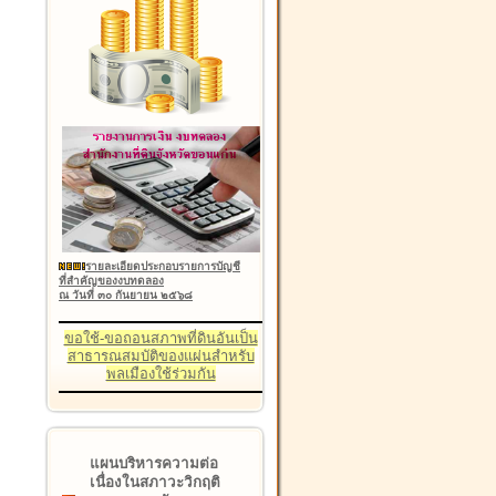
รายละเอียดประกอบรายการบัญชี
ที่สำคัญของงบทดลอง
ณ วันที่ ๓๐ กันยายน ๒๕๖๘
ขอใช้-ขอถอนสภาพที่ดินอันเป็น
สาธารณสมบัติของแผ่นสำหรับ
พลเมืองใช้ร่วมกัน
แผนบริหารความต่อ
เนื่องในสภาวะวิกฤติ