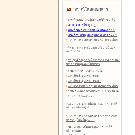
ดาวน์โหลดเอกสาร
>
งานนำเสนอการคุ้มครองที่ดินของรัฐ
>
ควบคุมภายใน
(1)
(2)
>
หนังสือสังการ-แบบประเมินคุณภาพฯ
>
หนังสือขอเชิญประชุมตาม มาตรา ๘ฯ
>
แบบรายงานปรับปรุงข้อมูลทะเบียนที่ดิน
>
โครงการตรวจสอบและปรับปรุงข้อมูล
ทะเบียนที่ดิน
>
สัญญาจ้างลูกจ้างโครงการตรวจสอบและ
ปรับปรุงข้อมูลทะเบียนที่ดิน
>
รายงานการควบคุมภายใน
>
แบบเก็บข้อมูล ๕๗ สาขา
>
แบบเก็บข้อมูล ๕๗ อำเภอ
>
แบบสำรวจปัญหาอุปสรรคของกรมที่ดิน
>
รายงานผลการดำเนินงาน(ประจำเดือน)
>
โปร่งใส ใส่ใจบริการ
>
แบบรายงานการพัฒนาคุณภาพการให้
บริการ(โปร่งใส).zip
>
แบบรายงานการพัฒนาคุณภาพการให้
บริการ (โปร่งใส)(word
)
>
ขยายผลการพัฒนาคุณภาพการให้
บริการ(pdf)