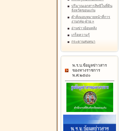
ปริมาณเอกสารสิทธิในที่ดิน
จังหวัดขอนแก่น
คำสั่งมอบหมายหน้าที่การ
งานกลุ่ม-ฝ่าย
»
อ่านข่าวย้อนหลัง
เกร็ดความรู้
กระดานสนทนา
พ.ร.บ.ข้อมูลข่าวสาร
ของทางราชการ
พ.ศ.๒๕๔๐