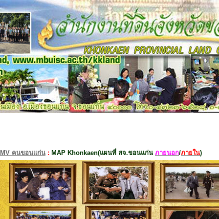
MV คนขอนแก่น
:
MAP Khonkaen(แผนที่ สจ.ขอนแก่น
ภายนอก
/
ภายใน
)