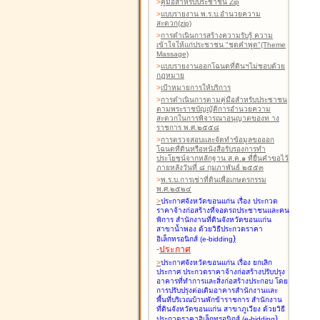
>
คู่มือสำหรับประชาชน Zip
>
แบบรายงาน พ.ร.บ.อำนวยความ
สะดวก(zip)
>
การดำเนินการสร้างความรับรู้ ความ
เข้าใจให้แก่ประชาชน "ชุดคำพูด"(Theme
Massage)
>
แบบรายงานออกโฉนดที่ดินฯไม่ชอบด้วย
กฎหมาย
>
เป้าหมายการให้บริการ
>
การดำเนินการตามคู่มือสำหรับประชาชน
ตามพระราชบัญญัติการอำนวยความ
สะดวกในการพิจารณาอนุญาตของท าง
ราชการ พ.ศ.๒๕๕๘
>
การตรวจสอบและจัดทำข้อมูลขอออก
โฉนดที่ดินหรือหนังสือรับรองการทำ
ประโยชน์จากหลักฐาน ส.ค.๑ ที่ยื่นคำขอไว้
ภายหลังวันที่ ๘ กุมภาพันธ์ ๒๕๕๓
>
พ.ร.บ.การเช่าที่ดินเพื่อเกษตรกรรม
พ.ศ.๒๕๒๔
>
ประกาศจังหวัดขอนแก่น เรื่อง ประกวด
ราคาจ้างก่อสร้างที่จอดรถประชาชนและคน
พิการ สำนักงานที่ดินจังหวัดขอนแก่น
สาขาน้ำพอง
ด้วยวิธีประกวดราคา
)
อิเล็กทรอนิกส์ (e-bidding
-
ประกาศ
>
ประกาศจังหวัดขอนแก่น เรื่อง ยกเลิก
ประกาศ ประกวดราคาจ้างก่อสร้างปรับปรุง
อาคารที่ทำการและสิ่งก่อสร้างประกอบ โดย
การปรับปรุงต่อเติมอาคารสำนักงานและ
พื้นที่บริเวณบ้านพักข้าราชการ สำนักงาน
ที่ดินจังหวัดขอนแก่น สาขาภูเวียง
ด้วยวิธี
)
ประกวดราคาอิเล็กทรอนิกส์ (e-bidding