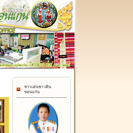
๑๗ กุมภาพันธ์ "วันคล้ายวันสถาปนากรมที่ดิน" ครบรอบ ๑๒๒ ปี
ข่าวเด่นชาวดิน
ขอนแก่น