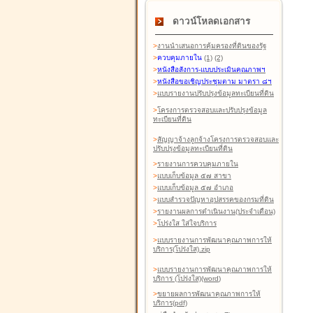
ดาวน์โหลดเอกสาร
>
งานนำเสนอการคุ้มครองที่ดินของรัฐ
>
ควบคุมภายใน
(1)
(2)
>
หนังสือสังการ-แบบประเมินคุณภาพฯ
>
หนังสือขอเชิญประชุมตาม มาตรา ๘ฯ
>
แบบรายงานปรับปรุงข้อมูลทะเบียนที่ดิน
>
โครงการตรวจสอบและปรับปรุงข้อมูล
ทะเบียนที่ดิน
>
สัญญาจ้างลูกจ้างโครงการตรวจสอบและ
ปรับปรุงข้อมูลทะเบียนที่ดิน
>
รายงานการควบคุมภายใน
>
แบบเก็บข้อมูล ๕๗ สาขา
>
แบบเก็บข้อมูล ๕๗ อำเภอ
>
แบบสำรวจปัญหาอุปสรรคของกรมที่ดิน
>
รายงานผลการดำเนินงาน(ประจำเดือน)
>
โปร่งใส ใส่ใจบริการ
>
แบบรายงานการพัฒนาคุณภาพการให้
บริการ(โปร่งใส).zip
>
แบบรายงานการพัฒนาคุณภาพการให้
บริการ (โปร่งใส)(word
)
>
ขยายผลการพัฒนาคุณภาพการให้
บริการ(pdf)