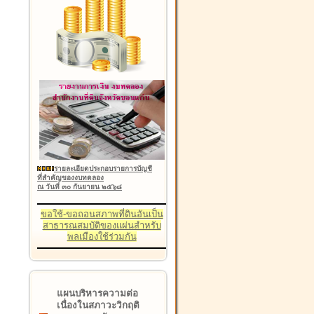
รายละเอียดประกอบรายการบัญชี
ที่สำคัญของงบทดลอง
ณ วันที่ ๓๐ กันยายน ๒๕๖๘
ขอใช้-ขอถอนสภาพที่ดินอันเป็น
สาธารณสมบัติของแผ่นสำหรับ
พลเมืองใช้ร่วมกัน
แผนบริหารความต่อ
เนื่องในสภาวะวิกฤติ