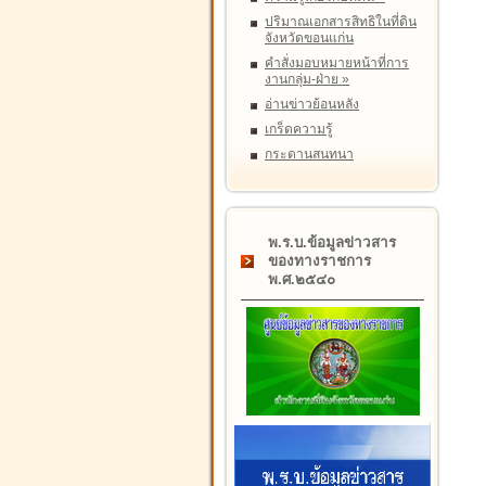
ปริมาณเอกสารสิทธิในที่ดิน
จังหวัดขอนแก่น
คำสั่งมอบหมายหน้าที่การ
งานกลุ่ม-ฝ่าย
»
อ่านข่าวย้อนหลัง
เกร็ดความรู้
กระดานสนทนา
พ.ร.บ.ข้อมูลข่าวสาร
ของทางราชการ
พ.ศ.๒๕๔๐