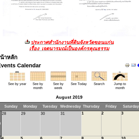
ประกาศสำนักงานที่ดินจังหวัดขอนแก่น
เรื่อง เจตนารมณ์เป็นองค์กรคุณธรรม
น้าหลัก
Events Calendar
See by year
See by
See by
See Today
Search
Jump to
month
week
month
August 2019
Sunday
Monday
Tuesday
Wednesday
Thursday
Friday
Saturday
1
2
3
28
29
30
31
1
4
5
6
7
8
9
10