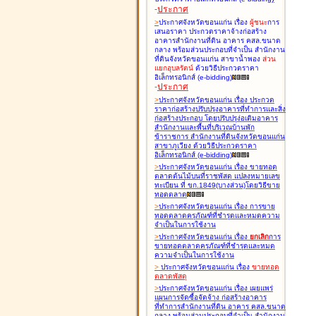
-
ประกาศ
>
ประกาศจังหวัดขอนแก่น เรื่อง
ผู้ชนะ
การ
เสนอราคา ประกวดราคาจ้างก่อสร้าง
อาคารสำนักงานที่ดิน อาคาร คสล.ขนาด
กลาง พร้อมส่วนประกอบที่จำเป็น สำนักงาน
ที่ดินจังหวัดขอนแก่น สาขาน้ำพอง
ส่วน
แยกอุบลรัตน์
ด้วยวิธีประกวดราคา
อิเล็กทรอนิกส์ (e-bidding
)
-
ประกาศ
>
ประกาศจังหวัดขอนแก่น เรื่อง
ประกวด
ราคาก่อสร้างปรับปรุงอาคารที่ทำการและสิ่ง
ก่อสร้างประกอบ โดยปรับปรุง่อเติมอาคาร
สำนักงานและพื้นที่บริเวณบ้านพัก
ข้าราชการ สำนักงานที่ดินจังหวัดขอนแก่น
สาขาภูเวียง ด้วยวิธีประกวดราคา
อิเล็กทรอนิกส์ (e-bidding
)
>
ประกาศจังหวัดขอนแก่น เรื่อง
ขายทอด
ตลาดต้นไม้บนที่ราชพัสดุ แปลงหมายเลข
ทะเบียน ที่ ขก.1849(บางส่วน)โดยวิธีขาย
ทอดตลาด
>
ประกาศจังหวัดขอนแก่น เรื่อง
การขาย
ทอดตลาดครุภัณฑ์ที่ชำรุดและหมดความ
จำเป็นในการใช้งาน
>
ประกาศจังหวัดขอนแก่น เรื่อง
ยกเลิก
การ
ขายทอดตลาดครุภัณฑ์ที่ชำรุดและหมด
ความจำเป็นในการใช้งาน
>
ประกาศจังหวัดขอนแก่น เรื่อง
ขายทอด
ตลาด
พัสดุ
>
ประกาศจังหวัดขอนแก่น เรื่อง
เผยแพร่
แผนการจัดซื้อจัดจ้าง ก่อสร้างอาคาร
ที่ทำการสำนักงานที่ดิน อาคาร คสล.ขนาด
กลาง พร้อมส่วนประกอบที่จำเป็น สำนักงาน