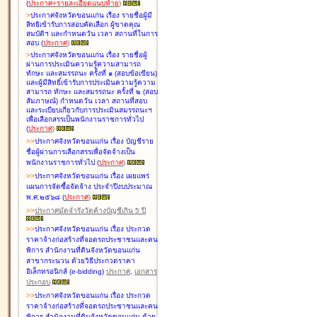
(
ประกาศ+รายละเอียดแนบท้าย
)
>
ประกาศจังหวัดขอนแก่น เรื่อง
รายชื่อผู้มี
สิทธิเข้ารับการสอบคัดเลือก ผู้ขาดคุณ
สมบัติฯ และกำหนดวัน เวลา สถานที่ในการ
สอบ
(
ประกาศ
)
>
ประกาศจังหวัดขอนแก่น เรื่อง
รายชื่อผู้
ผ่านการประเมินความรู้ความสามารถ
ทักษะ และสมรรถนะ ครั้งที่ ๑ (สอบข้อเขียน)
และผู้มีสิทธิ์เข้ารับการประเมินความรู้ความ
สามารถ ทักษะ และสมรรถนะ ครั้งที่ ๒ (สอบ
สัมภาษณ์) กำหนดวัน เวลา สถานที่สอบ
และระเบียบเกี่ยวกับการประเมินสมรรถนะฯ
เพื่อเลือกสรรเป็นพนักงานราชการทั่วไป
(
ประกาศ
)
>
>
ประกาศจังหวัดขอนแก่น เรื่อง
บัญชี
ราย
ชื่อผู้ผ่านการเลือกสรรเพื่อจัดจ้างเป็น
พนักงานราชการทั่วไป
(
ประกาศ
)
>
>
ประกาศจังหวัดขอนแก่น เรื่อง
เผยแพร่
แผนการจัดซื้อจัดจ้าง ประจำปีงบประมาณ
พ.ศ.๒๕๖๘
(
ประกาศ
)
>
>
ประกาศมัดจำรังวัดค้างบัญชีเกิน 5 ปี
>
>
ประกาศจังหวัดขอนแก่น เรื่อง ประกวด
ราคาจ้างก่อสร้างที่จอดรถประชาชนและคน
พิการ สำนักงานที่ดินจังหวัดขอนแก่น
สาขากระนวน ด้วยวิธีประกวดราคา
อิเล็กทรอนิกส์ (e-bidding)
ประกาศ
,
เอกสาร
ประกอบ
>
>
ประกาศจังหวัดขอนแก่น เรื่อง ประกวด
ราคาจ้างก่อสร้างที่จอดรถประชาชนและคน
พิการ สำนักงานที่ดินจังหวัดขอนแก่น ด้วย