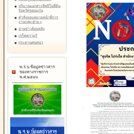
ปริมาณเอกสารสิทธิในที่ดิน
จังหวัดขอนแก่น
คำสั่งมอบหมายหน้าที่การ
งานกลุ่ม-ฝ่าย
»
อ่านข่าวย้อนหลัง
เกร็ดความรู้
กระดานสนทนา
พ.ร.บ.ข้อมูลข่าวสาร
ของทางราชการ
พ.ศ.๒๕๔๐