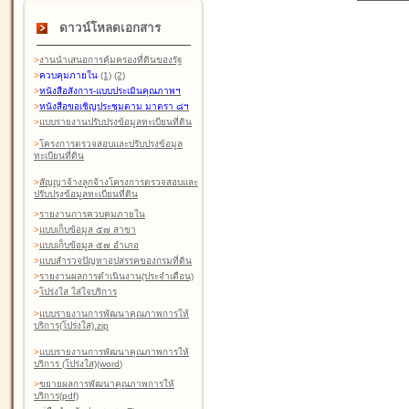
ดาวน์โหลดเอกสาร
>
งานนำเสนอการคุ้มครองที่ดินของรัฐ
>
ควบคุมภายใน
(1)
(2)
>
หนังสือสังการ-แบบประเมินคุณภาพฯ
>
หนังสือขอเชิญประชุมตาม มาตรา ๘ฯ
>
แบบรายงานปรับปรุงข้อมูลทะเบียนที่ดิน
>
โครงการตรวจสอบและปรับปรุงข้อมูล
ทะเบียนที่ดิน
>
สัญญาจ้างลูกจ้างโครงการตรวจสอบและ
ปรับปรุงข้อมูลทะเบียนที่ดิน
>
รายงานการควบคุมภายใน
>
แบบเก็บข้อมูล ๕๗ สาขา
>
แบบเก็บข้อมูล ๕๗ อำเภอ
>
แบบสำรวจปัญหาอุปสรรคของกรมที่ดิน
>
รายงานผลการดำเนินงาน(ประจำเดือน)
>
โปร่งใส ใส่ใจบริการ
>
แบบรายงานการพัฒนาคุณภาพการให้
บริการ(โปร่งใส).zip
>
แบบรายงานการพัฒนาคุณภาพการให้
บริการ (โปร่งใส)(word
)
>
ขยายผลการพัฒนาคุณภาพการให้
บริการ(pdf)