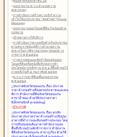
>
คู่มือสำหรับประชาชน Zip
>
แบบรายงาน พ.ร.บ.อำนวยความ
สะดวก(zip)
>
การดำเนินการสร้างความรับรู้ ความ
เข้าใจให้แก่ประชาชน "ชุดคำพูด"(Theme
Massage)
>
แบบรายงานออกโฉนดที่ดินฯไม่ชอบด้วย
กฎหมาย
>
เป้าหมายการให้บริการ
>
การดำเนินการตามคู่มือสำหรับประชาชน
ตามพระราชบัญญัติการอำนวยความ
สะดวกในการพิจารณาอนุญาตของท าง
ราชการ พ.ศ.๒๕๕๘
>
การตรวจสอบและจัดทำข้อมูลขอออก
โฉนดที่ดินหรือหนังสือรับรองการทำ
ประโยชน์จากหลักฐาน ส.ค.๑ ที่ยื่นคำขอไว้
ภายหลังวันที่ ๘ กุมภาพันธ์ ๒๕๕๓
>
พ.ร.บ.การเช่าที่ดินเพื่อเกษตรกรรม
พ.ศ.๒๕๒๔
>
ประกาศจังหวัดขอนแก่น เรื่อง ประกวด
ราคาจ้างก่อสร้างที่จอดรถประชาชนและคน
พิการ สำนักงานที่ดินจังหวัดขอนแก่น
สาขาน้ำพอง
ด้วยวิธีประกวดราคา
)
อิเล็กทรอนิกส์ (e-bidding
-
ประกาศ
>
ประกาศจังหวัดขอนแก่น เรื่อง ยกเลิก
ประกาศ ประกวดราคาจ้างก่อสร้างปรับปรุง
อาคารที่ทำการและสิ่งก่อสร้างประกอบ โดย
การปรับปรุงต่อเติมอาคารสำนักงานและ
พื้นที่บริเวณบ้านพักข้าราชการ สำนักงาน
ที่ดินจังหวัดขอนแก่น สาขาภูเวียง
ด้วยวิธี
)
ประกวดราคาอิเล็กทรอนิกส์ (e-bidding