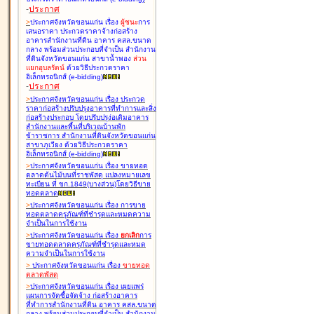
-
ประกาศ
>
ประกาศจังหวัดขอนแก่น เรื่อง
ผู้ชนะ
การ
เสนอราคา ประกวดราคาจ้างก่อสร้าง
อาคารสำนักงานที่ดิน อาคาร คสล.ขนาด
กลาง พร้อมส่วนประกอบที่จำเป็น สำนักงาน
ที่ดินจังหวัดขอนแก่น สาขาน้ำพอง
ส่วน
แยกอุบลรัตน์
ด้วยวิธีประกวดราคา
อิเล็กทรอนิกส์ (e-bidding
)
-
ประกาศ
>
ประกาศจังหวัดขอนแก่น เรื่อง
ประกวด
ราคาก่อสร้างปรับปรุงอาคารที่ทำการและสิ่ง
ก่อสร้างประกอบ โดยปรับปรุง่อเติมอาคาร
สำนักงานและพื้นที่บริเวณบ้านพัก
ข้าราชการ สำนักงานที่ดินจังหวัดขอนแก่น
สาขาภูเวียง ด้วยวิธีประกวดราคา
อิเล็กทรอนิกส์ (e-bidding
)
>
ประกาศจังหวัดขอนแก่น เรื่อง
ขายทอด
ตลาดต้นไม้บนที่ราชพัสดุ แปลงหมายเลข
ทะเบียน ที่ ขก.1849(บางส่วน)โดยวิธีขาย
ทอดตลาด
>
ประกาศจังหวัดขอนแก่น เรื่อง
การขาย
ทอดตลาดครุภัณฑ์ที่ชำรุดและหมดความ
จำเป็นในการใช้งาน
>
ประกาศจังหวัดขอนแก่น เรื่อง
ยกเลิก
การ
ขายทอดตลาดครุภัณฑ์ที่ชำรุดและหมด
ความจำเป็นในการใช้งาน
>
ประกาศจังหวัดขอนแก่น เรื่อง
ขายทอด
ตลาด
พัสดุ
>
ประกาศจังหวัดขอนแก่น เรื่อง
เผยแพร่
แผนการจัดซื้อจัดจ้าง ก่อสร้างอาคาร
ที่ทำการสำนักงานที่ดิน อาคาร คสล.ขนาด
กลาง พร้อมส่วนประกอบที่จำเป็น สำนักงาน