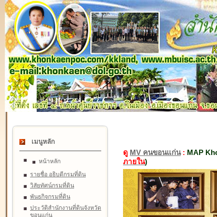
เมนูหลัก
ดู
MV คนขอนแก่น
:
MAP Kho
ภายใน
)
หน้าหลัก
รายชื่อ อธิบดีกรมที่ดิน
วิสัยทัศน์กรมที่ดิน
พันธกิจกรมที่ดิน
ประวัติสำนักงานที่ดินจังหวัด
ขอนแก่น