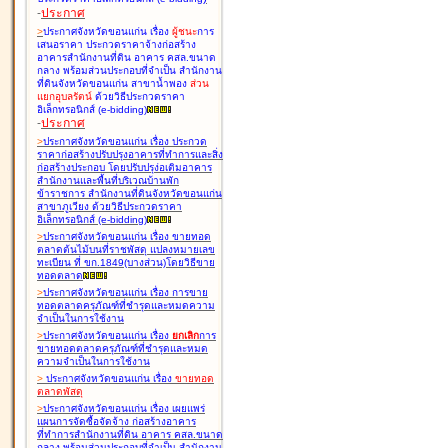
-
ประกาศ
>
ประกาศจังหวัดขอนแก่น เรื่อง
ผู้ชนะ
การ
เสนอราคา ประกวดราคาจ้างก่อสร้าง
อาคารสำนักงานที่ดิน อาคาร คสล.ขนาด
กลาง พร้อมส่วนประกอบที่จำเป็น สำนักงาน
ที่ดินจังหวัดขอนแก่น สาขาน้ำพอง
ส่วน
แยกอุบลรัตน์
ด้วยวิธีประกวดราคา
อิเล็กทรอนิกส์ (e-bidding
)
-
ประกาศ
>
ประกาศจังหวัดขอนแก่น เรื่อง
ประกวด
ราคาก่อสร้างปรับปรุงอาคารที่ทำการและสิ่ง
ก่อสร้างประกอบ โดยปรับปรุง่อเติมอาคาร
สำนักงานและพื้นที่บริเวณบ้านพัก
ข้าราชการ สำนักงานที่ดินจังหวัดขอนแก่น
สาขาภูเวียง ด้วยวิธีประกวดราคา
อิเล็กทรอนิกส์ (e-bidding
)
>
ประกาศจังหวัดขอนแก่น เรื่อง
ขายทอด
ตลาดต้นไม้บนที่ราชพัสดุ แปลงหมายเลข
ทะเบียน ที่ ขก.1849(บางส่วน)โดยวิธีขาย
ทอดตลาด
>
ประกาศจังหวัดขอนแก่น เรื่อง
การขาย
ทอดตลาดครุภัณฑ์ที่ชำรุดและหมดความ
จำเป็นในการใช้งาน
>
ประกาศจังหวัดขอนแก่น เรื่อง
ยกเลิก
การ
ขายทอดตลาดครุภัณฑ์ที่ชำรุดและหมด
ความจำเป็นในการใช้งาน
>
ประกาศจังหวัดขอนแก่น เรื่อง
ขายทอด
ตลาด
พัสดุ
>
ประกาศจังหวัดขอนแก่น เรื่อง
เผยแพร่
แผนการจัดซื้อจัดจ้าง ก่อสร้างอาคาร
ที่ทำการสำนักงานที่ดิน อาคาร คสล.ขนาด
กลาง พร้อมส่วนประกอบที่จำเป็น สำนักงาน