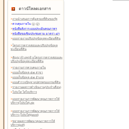
ดาวน์โหลดเอกสาร
>
งานนำเสนอการคุ้มครองที่ดินของรัฐ
>
ควบคุมภายใน
(1)
(2)
>
หนังสือสังการ-แบบประเมินคุณภาพฯ
>
หนังสือขอเชิญประชุมตาม มาตรา ๘ฯ
>
แบบรายงานปรับปรุงข้อมูลทะเบียนที่ดิน
>
โครงการตรวจสอบและปรับปรุงข้อมูล
ทะเบียนที่ดิน
>
สัญญาจ้างลูกจ้างโครงการตรวจสอบและ
ปรับปรุงข้อมูลทะเบียนที่ดิน
>
รายงานการควบคุมภายใน
>
แบบเก็บข้อมูล ๕๗ สาขา
>
แบบเก็บข้อมูล ๕๗ อำเภอ
>
แบบสำรวจปัญหาอุปสรรคของกรมที่ดิน
>
รายงานผลการดำเนินงาน(ประจำเดือน)
>
โปร่งใส ใส่ใจบริการ
>
แบบรายงานการพัฒนาคุณภาพการให้
บริการ(โปร่งใส).zip
>
แบบรายงานการพัฒนาคุณภาพการให้
บริการ (โปร่งใส)(word
)
>
ขยายผลการพัฒนาคุณภาพการให้
บริการ(pdf)