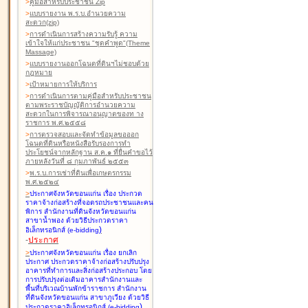
>
คู่มือสำหรับประชาชน Zip
>
แบบรายงาน พ.ร.บ.อำนวยความ
สะดวก(zip)
>
การดำเนินการสร้างความรับรู้ ความ
เข้าใจให้แก่ประชาชน "ชุดคำพูด"(Theme
Massage)
>
แบบรายงานออกโฉนดที่ดินฯไม่ชอบด้วย
กฎหมาย
>
เป้าหมายการให้บริการ
>
การดำเนินการตามคู่มือสำหรับประชาชน
ตามพระราชบัญญัติการอำนวยความ
สะดวกในการพิจารณาอนุญาตของท าง
ราชการ พ.ศ.๒๕๕๘
>
การตรวจสอบและจัดทำข้อมูลขอออก
โฉนดที่ดินหรือหนังสือรับรองการทำ
ประโยชน์จากหลักฐาน ส.ค.๑ ที่ยื่นคำขอไว้
ภายหลังวันที่ ๘ กุมภาพันธ์ ๒๕๕๓
>
พ.ร.บ.การเช่าที่ดินเพื่อเกษตรกรรม
พ.ศ.๒๕๒๔
>
ประกาศจังหวัดขอนแก่น เรื่อง ประกวด
ราคาจ้างก่อสร้างที่จอดรถประชาชนและคน
พิการ สำนักงานที่ดินจังหวัดขอนแก่น
สาขาน้ำพอง
ด้วยวิธีประกวดราคา
)
อิเล็กทรอนิกส์ (e-bidding
-
ประกาศ
>
ประกาศจังหวัดขอนแก่น เรื่อง ยกเลิก
ประกาศ ประกวดราคาจ้างก่อสร้างปรับปรุง
อาคารที่ทำการและสิ่งก่อสร้างประกอบ โดย
การปรับปรุงต่อเติมอาคารสำนักงานและ
พื้นที่บริเวณบ้านพักข้าราชการ สำนักงาน
ที่ดินจังหวัดขอนแก่น สาขาภูเวียง
ด้วยวิธี
)
ประกวดราคาอิเล็กทรอนิกส์ (e-bidding