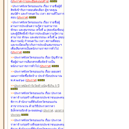
(
ประกาศ+รายละเอียดแนบท้าย
)
>
ประกาศจังหวัดขอนแก่น เรื่อง
รายชื่อผู้มี
สิทธิเข้ารับการสอบคัดเลือก ผู้ขาดคุณ
สมบัติฯ และกำหนดวัน เวลา สถานที่ในการ
สอบ
(
ประกาศ
)
>
ประกาศจังหวัดขอนแก่น เรื่อง
รายชื่อผู้
ผ่านการประเมินความรู้ความสามารถ
ทักษะ และสมรรถนะ ครั้งที่ ๑ (สอบข้อเขียน)
และผู้มีสิทธิ์เข้ารับการประเมินความรู้ความ
สามารถ ทักษะ และสมรรถนะ ครั้งที่ ๒ (สอบ
สัมภาษณ์) กำหนดวัน เวลา สถานที่สอบ
และระเบียบเกี่ยวกับการประเมินสมรรถนะฯ
เพื่อเลือกสรรเป็นพนักงานราชการทั่วไป
(
ประกาศ
)
>
>
ประกาศจังหวัดขอนแก่น เรื่อง
บัญชี
ราย
ชื่อผู้ผ่านการเลือกสรรเพื่อจัดจ้างเป็น
พนักงานราชการทั่วไป
(
ประกาศ
)
>
>
ประกาศจังหวัดขอนแก่น เรื่อง
เผยแพร่
แผนการจัดซื้อจัดจ้าง ประจำปีงบประมาณ
พ.ศ.๒๕๖๘
(
ประกาศ
)
>
>
ประกาศมัดจำรังวัดค้างบัญชีเกิน 5 ปี
>
>
ประกาศจังหวัดขอนแก่น เรื่อง ประกวด
ราคาจ้างก่อสร้างที่จอดรถประชาชนและคน
พิการ สำนักงานที่ดินจังหวัดขอนแก่น
สาขากระนวน ด้วยวิธีประกวดราคา
อิเล็กทรอนิกส์ (e-bidding)
ประกาศ
,
เอกสาร
ประกอบ
>
>
ประกาศจังหวัดขอนแก่น เรื่อง ประกวด
ราคาจ้างก่อสร้างที่จอดรถประชาชนและคน
พิการ สำนักงานที่ดินจังหวัดขอนแก่น ด้วย