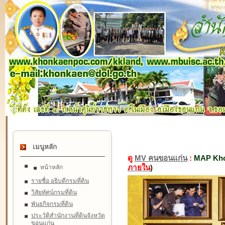
เมนูหลัก
ดู
MV คนขอนแก่น
:
MAP Kho
ภายใน
)
หน้าหลัก
รายชื่อ อธิบดีกรมที่ดิน
วิสัยทัศน์กรมที่ดิน
พันธกิจกรมที่ดิน
ประวัติสำนักงานที่ดินจังหวัด
ขอนแก่น