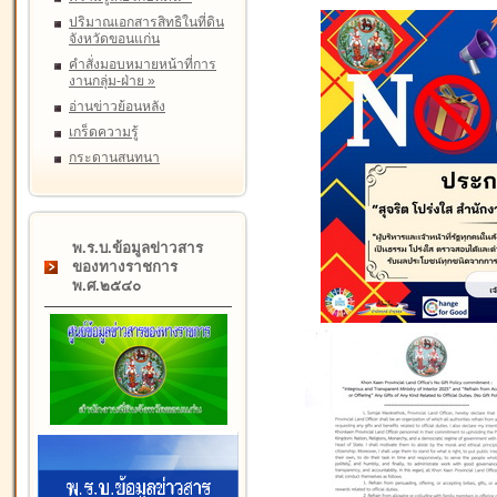
ปริมาณเอกสารสิทธิในที่ดิน
จังหวัดขอนแก่น
คำสั่งมอบหมายหน้าที่การ
งานกลุ่ม-ฝ่าย
»
อ่านข่าวย้อนหลัง
เกร็ดความรู้
กระดานสนทนา
พ.ร.บ.ข้อมูลข่าวสาร
ของทางราชการ
พ.ศ.๒๕๔๐