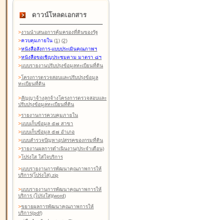
ดาวน์โหลดเอกสาร
>
งานนำเสนอการคุ้มครองที่ดินของรัฐ
>
ควบคุมภายใน
(1)
(2)
>
หนังสือสังการ-แบบประเมินคุณภาพฯ
>
หนังสือขอเชิญประชุมตาม มาตรา ๘ฯ
>
แบบรายงานปรับปรุงข้อมูลทะเบียนที่ดิน
>
โครงการตรวจสอบและปรับปรุงข้อมูล
ทะเบียนที่ดิน
>
สัญญาจ้างลูกจ้างโครงการตรวจสอบและ
ปรับปรุงข้อมูลทะเบียนที่ดิน
>
รายงานการควบคุมภายใน
>
แบบเก็บข้อมูล ๕๗ สาขา
>
แบบเก็บข้อมูล ๕๗ อำเภอ
>
แบบสำรวจปัญหาอุปสรรคของกรมที่ดิน
>
รายงานผลการดำเนินงาน(ประจำเดือน)
>
โปร่งใส ใส่ใจบริการ
>
แบบรายงานการพัฒนาคุณภาพการให้
บริการ(โปร่งใส).zip
>
แบบรายงานการพัฒนาคุณภาพการให้
บริการ (โปร่งใส)(word
)
>
ขยายผลการพัฒนาคุณภาพการให้
บริการ(pdf)