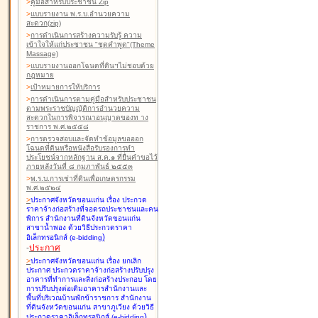
>
คู่มือสำหรับประชาชน Zip
>
แบบรายงาน พ.ร.บ.อำนวยความ
สะดวก(zip)
>
การดำเนินการสร้างความรับรู้ ความ
เข้าใจให้แก่ประชาชน "ชุดคำพูด"(Theme
Massage)
>
แบบรายงานออกโฉนดที่ดินฯไม่ชอบด้วย
กฎหมาย
>
เป้าหมายการให้บริการ
>
การดำเนินการตามคู่มือสำหรับประชาชน
ตามพระราชบัญญัติการอำนวยความ
สะดวกในการพิจารณาอนุญาตของท าง
ราชการ พ.ศ.๒๕๕๘
>
การตรวจสอบและจัดทำข้อมูลขอออก
โฉนดที่ดินหรือหนังสือรับรองการทำ
ประโยชน์จากหลักฐาน ส.ค.๑ ที่ยื่นคำขอไว้
ภายหลังวันที่ ๘ กุมภาพันธ์ ๒๕๕๓
>
พ.ร.บ.การเช่าที่ดินเพื่อเกษตรกรรม
พ.ศ.๒๕๒๔
>
ประกาศจังหวัดขอนแก่น เรื่อง ประกวด
ราคาจ้างก่อสร้างที่จอดรถประชาชนและคน
พิการ สำนักงานที่ดินจังหวัดขอนแก่น
สาขาน้ำพอง
ด้วยวิธีประกวดราคา
)
อิเล็กทรอนิกส์ (e-bidding
-
ประกาศ
>
ประกาศจังหวัดขอนแก่น เรื่อง ยกเลิก
ประกาศ ประกวดราคาจ้างก่อสร้างปรับปรุง
อาคารที่ทำการและสิ่งก่อสร้างประกอบ โดย
การปรับปรุงต่อเติมอาคารสำนักงานและ
พื้นที่บริเวณบ้านพักข้าราชการ สำนักงาน
ที่ดินจังหวัดขอนแก่น สาขาภูเวียง
ด้วยวิธี
)
ประกวดราคาอิเล็กทรอนิกส์ (e-bidding