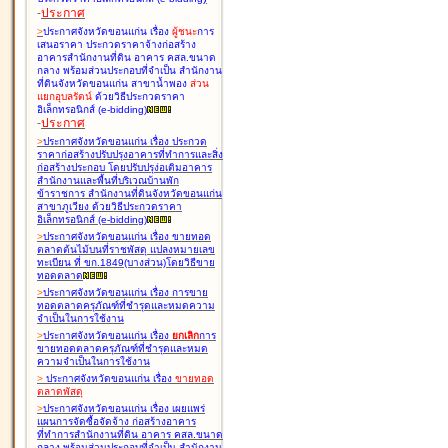
-
ประกาศ
>
ประกาศจังหวัดขอนแก่น เรื่อง
ผู้ชนะ
การ
เสนอราคา ประกวดราคาจ้างก่อสร้าง
อาคารสำนักงานที่ดิน อาคาร คสล.ขนาด
กลาง พร้อมส่วนประกอบที่จำเป็น สำนักงาน
ที่ดินจังหวัดขอนแก่น สาขาน้ำพอง
ส่วน
แยกอุบลรัตน์
ด้วยวิธีประกวดราคา
อิเล็กทรอนิกส์ (e-bidding
)
-
ประกาศ
>
ประกาศจังหวัดขอนแก่น เรื่อง
ประกวด
ราคาก่อสร้างปรับปรุงอาคารที่ทำการและสิ่ง
ก่อสร้างประกอบ โดยปรับปรุง่อเติมอาคาร
สำนักงานและพื้นที่บริเวณบ้านพัก
ข้าราชการ สำนักงานที่ดินจังหวัดขอนแก่น
สาขาภูเวียง ด้วยวิธีประกวดราคา
อิเล็กทรอนิกส์ (e-bidding
)
>
ประกาศจังหวัดขอนแก่น เรื่อง
ขายทอด
ตลาดต้นไม้บนที่ราชพัสดุ แปลงหมายเลข
ทะเบียน ที่ ขก.1849(บางส่วน)โดยวิธีขาย
ทอดตลาด
>
ประกาศจังหวัดขอนแก่น เรื่อง
การขาย
ทอดตลาดครุภัณฑ์ที่ชำรุดและหมดความ
จำเป็นในการใช้งาน
>
ประกาศจังหวัดขอนแก่น เรื่อง
ยกเลิก
การ
ขายทอดตลาดครุภัณฑ์ที่ชำรุดและหมด
ความจำเป็นในการใช้งาน
>
ประกาศจังหวัดขอนแก่น เรื่อง
ขายทอด
ตลาด
พัสดุ
>
ประกาศจังหวัดขอนแก่น เรื่อง
เผยแพร่
แผนการจัดซื้อจัดจ้าง ก่อสร้างอาคาร
ที่ทำการสำนักงานที่ดิน อาคาร คสล.ขนาด
กลาง พร้อมส่วนประกอบที่จำเป็น สำนักงาน