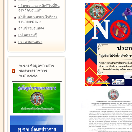
ปริมาณเอกสารสิทธิในที่ดิน
จังหวัดขอนแก่น
คำสั่งมอบหมายหน้าที่การ
งานกลุ่ม-ฝ่าย
»
อ่านข่าวย้อนหลัง
เกร็ดความรู้
กระดานสนทนา
พ.ร.บ.ข้อมูลข่าวสาร
ของทางราชการ
พ.ศ.๒๕๔๐