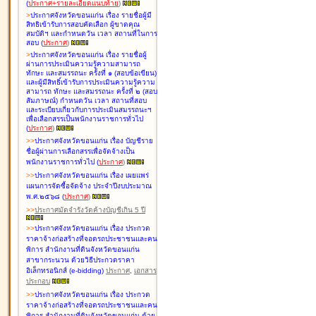
(
ประกาศ+รายละเอียดแนบท้าย
)
>
ประกาศจังหวัดขอนแก่น เรื่อง
รายชื่อผู้มี
สิทธิเข้ารับการสอบคัดเลือก ผู้ขาดคุณ
สมบัติฯ และกำหนดวัน เวลา สถานที่ในการ
สอบ
(
ประกาศ
)
>
ประกาศจังหวัดขอนแก่น เรื่อง
รายชื่อผู้
ผ่านการประเมินความรู้ความสามารถ
ทักษะ และสมรรถนะ ครั้งที่ ๑ (สอบข้อเขียน)
และผู้มีสิทธิ์เข้ารับการประเมินความรู้ความ
สามารถ ทักษะ และสมรรถนะ ครั้งที่ ๒ (สอบ
สัมภาษณ์) กำหนดวัน เวลา สถานที่สอบ
และระเบียบเกี่ยวกับการประเมินสมรรถนะฯ
เพื่อเลือกสรรเป็นพนักงานราชการทั่วไป
(
ประกาศ
)
>
>
ประกาศจังหวัดขอนแก่น เรื่อง
บัญชี
ราย
ชื่อผู้ผ่านการเลือกสรรเพื่อจัดจ้างเป็น
พนักงานราชการทั่วไป
(
ประกาศ
)
>
>
ประกาศจังหวัดขอนแก่น เรื่อง
เผยแพร่
แผนการจัดซื้อจัดจ้าง ประจำปีงบประมาณ
พ.ศ.๒๕๖๘
(
ประกาศ
)
>
>
ประกาศมัดจำรังวัดค้างบัญชีเกิน 5 ปี
>
>
ประกาศจังหวัดขอนแก่น เรื่อง ประกวด
ราคาจ้างก่อสร้างที่จอดรถประชาชนและคน
พิการ สำนักงานที่ดินจังหวัดขอนแก่น
สาขากระนวน ด้วยวิธีประกวดราคา
อิเล็กทรอนิกส์ (e-bidding)
ประกาศ
,
เอกสาร
ประกอบ
>
>
ประกาศจังหวัดขอนแก่น เรื่อง ประกวด
ราคาจ้างก่อสร้างที่จอดรถประชาชนและคน
พิการ สำนักงานที่ดินจังหวัดขอนแก่น ด้วย