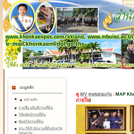
เมนูหลัก
ดู
MV คนขอนแก่น
:
MAP Kho
ภายใน
)
หน้าหลัก
รายชื่อ อธิบดีกรมที่ดิน
วิสัยทัศน์กรมที่ดิน
พันธกิจกรมที่ดิน
ประวัติสำนักงานที่ดินจังหวัด
ขอนแก่น