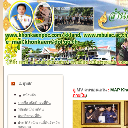
เมนูหลัก
ดู
MV คนขอนแก่น
:
MAP Kho
ภายใน
)
หน้าหลัก
รายชื่อ อธิบดีกรมที่ดิน
วิสัยทัศน์กรมที่ดิน
พันธกิจกรมที่ดิน
ประวัติสำนักงานที่ดินจังหวัด
ขอนแก่น