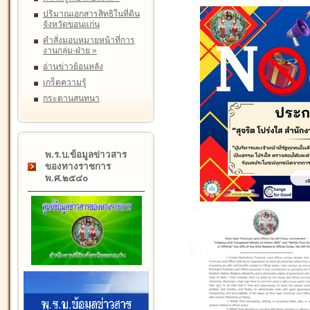
ปริมาณเอกสารสิทธิในที่ดิน
จังหวัดขอนแก่น
คำสั่งมอบหมายหน้าที่การ
งานกลุ่ม-ฝ่าย
»
อ่านข่าวย้อนหลัง
เกร็ดความรู้
กระดานสนทนา
พ.ร.บ.ข้อมูลข่าวสาร
ของทางราชการ
พ.ศ.๒๕๔๐