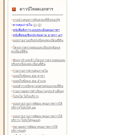
ดาวน์โหลดเอกสาร
>
งานนำเสนอการคุ้มครองที่ดินของรัฐ
>
ควบคุมภายใน
(1)
(2)
>
หนังสือสังการ-แบบประเมินคุณภาพฯ
>
หนังสือขอเชิญประชุมตาม มาตรา ๘ฯ
>
แบบรายงานปรับปรุงข้อมูลทะเบียนที่ดิน
>
โครงการตรวจสอบและปรับปรุงข้อมูล
ทะเบียนที่ดิน
>
สัญญาจ้างลูกจ้างโครงการตรวจสอบและ
ปรับปรุงข้อมูลทะเบียนที่ดิน
>
รายงานการควบคุมภายใน
>
แบบเก็บข้อมูล ๕๗ สาขา
>
แบบเก็บข้อมูล ๕๗ อำเภอ
>
แบบสำรวจปัญหาอุปสรรคของกรมที่ดิน
>
รายงานผลการดำเนินงาน(ประจำเดือน)
>
โปร่งใส ใส่ใจบริการ
>
แบบรายงานการพัฒนาคุณภาพการให้
บริการ(โปร่งใส).zip
>
แบบรายงานการพัฒนาคุณภาพการให้
บริการ (โปร่งใส)(word
)
>
ขยายผลการพัฒนาคุณภาพการให้
บริการ(pdf)