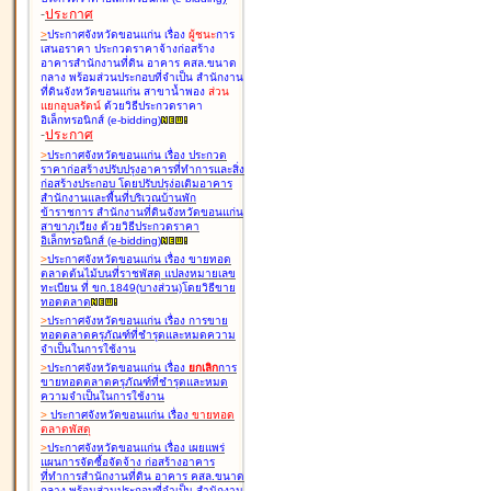
-
ประกาศ
>
ประกาศจังหวัดขอนแก่น เรื่อง
ผู้ชนะ
การ
เสนอราคา ประกวดราคาจ้างก่อสร้าง
อาคารสำนักงานที่ดิน อาคาร คสล.ขนาด
กลาง พร้อมส่วนประกอบที่จำเป็น สำนักงาน
ที่ดินจังหวัดขอนแก่น สาขาน้ำพอง
ส่วน
แยกอุบลรัตน์
ด้วยวิธีประกวดราคา
อิเล็กทรอนิกส์ (e-bidding
)
-
ประกาศ
>
ประกาศจังหวัดขอนแก่น เรื่อง
ประกวด
ราคาก่อสร้างปรับปรุงอาคารที่ทำการและสิ่ง
ก่อสร้างประกอบ โดยปรับปรุง่อเติมอาคาร
สำนักงานและพื้นที่บริเวณบ้านพัก
ข้าราชการ สำนักงานที่ดินจังหวัดขอนแก่น
สาขาภูเวียง ด้วยวิธีประกวดราคา
อิเล็กทรอนิกส์ (e-bidding
)
>
ประกาศจังหวัดขอนแก่น เรื่อง
ขายทอด
ตลาดต้นไม้บนที่ราชพัสดุ แปลงหมายเลข
ทะเบียน ที่ ขก.1849(บางส่วน)โดยวิธีขาย
ทอดตลาด
>
ประกาศจังหวัดขอนแก่น เรื่อง
การขาย
ทอดตลาดครุภัณฑ์ที่ชำรุดและหมดความ
จำเป็นในการใช้งาน
>
ประกาศจังหวัดขอนแก่น เรื่อง
ยกเลิก
การ
ขายทอดตลาดครุภัณฑ์ที่ชำรุดและหมด
ความจำเป็นในการใช้งาน
>
ประกาศจังหวัดขอนแก่น เรื่อง
ขายทอด
ตลาด
พัสดุ
>
ประกาศจังหวัดขอนแก่น เรื่อง
เผยแพร่
แผนการจัดซื้อจัดจ้าง ก่อสร้างอาคาร
ที่ทำการสำนักงานที่ดิน อาคาร คสล.ขนาด
กลาง พร้อมส่วนประกอบที่จำเป็น สำนักงาน