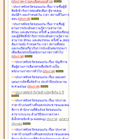
(
ประกาศ+รายละเอียดแนบท้าย
)
>
ประกาศจังหวัดขอนแก่น เรื่อง
รายชื่อผู้มี
สิทธิเข้ารับการสอบคัดเลือก ผู้ขาดคุณ
สมบัติฯ และกำหนดวัน เวลา สถานที่ในการ
สอบ
(
ประกาศ
)
>
ประกาศจังหวัดขอนแก่น เรื่อง
รายชื่อผู้
ผ่านการประเมินความรู้ความสามารถ
ทักษะ และสมรรถนะ ครั้งที่ ๑ (สอบข้อเขียน)
และผู้มีสิทธิ์เข้ารับการประเมินความรู้ความ
สามารถ ทักษะ และสมรรถนะ ครั้งที่ ๒ (สอบ
สัมภาษณ์) กำหนดวัน เวลา สถานที่สอบ
และระเบียบเกี่ยวกับการประเมินสมรรถนะฯ
เพื่อเลือกสรรเป็นพนักงานราชการทั่วไป
(
ประกาศ
)
>
>
ประกาศจังหวัดขอนแก่น เรื่อง
บัญชี
ราย
ชื่อผู้ผ่านการเลือกสรรเพื่อจัดจ้างเป็น
พนักงานราชการทั่วไป
(
ประกาศ
)
>
>
ประกาศจังหวัดขอนแก่น เรื่อง
เผยแพร่
แผนการจัดซื้อจัดจ้าง ประจำปีงบประมาณ
พ.ศ.๒๕๖๘
(
ประกาศ
)
>
>
ประกาศมัดจำรังวัดค้างบัญชีเกิน 5 ปี
>
>
ประกาศจังหวัดขอนแก่น เรื่อง ประกวด
ราคาจ้างก่อสร้างที่จอดรถประชาชนและคน
พิการ สำนักงานที่ดินจังหวัดขอนแก่น
สาขากระนวน ด้วยวิธีประกวดราคา
อิเล็กทรอนิกส์ (e-bidding)
ประกาศ
,
เอกสาร
ประกอบ
>
>
ประกาศจังหวัดขอนแก่น เรื่อง ประกวด
ราคาจ้างก่อสร้างที่จอดรถประชาชนและคน
พิการ สำนักงานที่ดินจังหวัดขอนแก่น ด้วย