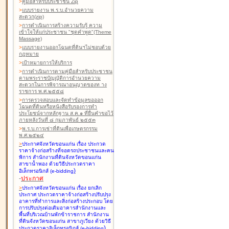
>
คู่มือสำหรับประชาชน Zip
>
แบบรายงาน พ.ร.บ.อำนวยความ
สะดวก(zip)
>
การดำเนินการสร้างความรับรู้ ความ
เข้าใจให้แก่ประชาชน "ชุดคำพูด"(Theme
Massage)
>
แบบรายงานออกโฉนดที่ดินฯไม่ชอบด้วย
กฎหมาย
>
เป้าหมายการให้บริการ
>
การดำเนินการตามคู่มือสำหรับประชาชน
ตามพระราชบัญญัติการอำนวยความ
สะดวกในการพิจารณาอนุญาตของท าง
ราชการ พ.ศ.๒๕๕๘
>
การตรวจสอบและจัดทำข้อมูลขอออก
โฉนดที่ดินหรือหนังสือรับรองการทำ
ประโยชน์จากหลักฐาน ส.ค.๑ ที่ยื่นคำขอไว้
ภายหลังวันที่ ๘ กุมภาพันธ์ ๒๕๕๓
>
พ.ร.บ.การเช่าที่ดินเพื่อเกษตรกรรม
พ.ศ.๒๕๒๔
>
ประกาศจังหวัดขอนแก่น เรื่อง ประกวด
ราคาจ้างก่อสร้างที่จอดรถประชาชนและคน
พิการ สำนักงานที่ดินจังหวัดขอนแก่น
สาขาน้ำพอง
ด้วยวิธีประกวดราคา
)
อิเล็กทรอนิกส์ (e-bidding
-
ประกาศ
>
ประกาศจังหวัดขอนแก่น เรื่อง ยกเลิก
ประกาศ ประกวดราคาจ้างก่อสร้างปรับปรุง
อาคารที่ทำการและสิ่งก่อสร้างประกอบ โดย
การปรับปรุงต่อเติมอาคารสำนักงานและ
พื้นที่บริเวณบ้านพักข้าราชการ สำนักงาน
ที่ดินจังหวัดขอนแก่น สาขาภูเวียง
ด้วยวิธี
)
ประกวดราคาอิเล็กทรอนิกส์ (e-bidding