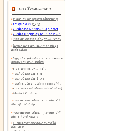
ดาวน์โหลดเอกสาร
>
งานนำเสนอการคุ้มครองที่ดินของรัฐ
>
ควบคุมภายใน
(1)
(2)
>
หนังสือสังการ-แบบประเมินคุณภาพฯ
>
หนังสือขอเชิญประชุมตาม มาตรา ๘ฯ
>
แบบรายงานปรับปรุงข้อมูลทะเบียนที่ดิน
>
โครงการตรวจสอบและปรับปรุงข้อมูล
ทะเบียนที่ดิน
>
สัญญาจ้างลูกจ้างโครงการตรวจสอบและ
ปรับปรุงข้อมูลทะเบียนที่ดิน
>
รายงานการควบคุมภายใน
>
แบบเก็บข้อมูล ๕๗ สาขา
>
แบบเก็บข้อมูล ๕๗ อำเภอ
>
แบบสำรวจปัญหาอุปสรรคของกรมที่ดิน
>
รายงานผลการดำเนินงาน(ประจำเดือน)
>
โปร่งใส ใส่ใจบริการ
>
แบบรายงานการพัฒนาคุณภาพการให้
บริการ(โปร่งใส).zip
>
แบบรายงานการพัฒนาคุณภาพการให้
บริการ (โปร่งใส)(word
)
>
ขยายผลการพัฒนาคุณภาพการให้
บริการ(pdf)