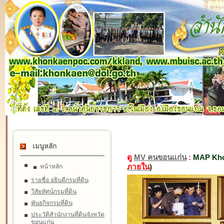
เมนูหลัก
ดู
MV คนขอนแก่น
:
MAP Kho
ภายใน
)
หน้าหลัก
รายชื่อ อธิบดีกรมที่ดิน
วิสัยทัศน์กรมที่ดิน
พันธกิจกรมที่ดิน
ประวัติสำนักงานที่ดินจังหวัด
ขอนแก่น