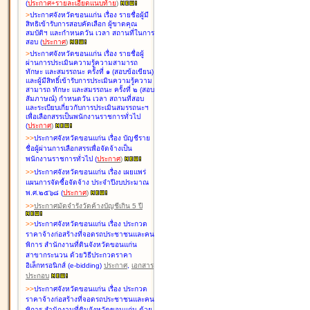
(
ประกาศ+รายละเอียดแนบท้าย
)
>
ประกาศจังหวัดขอนแก่น เรื่อง
รายชื่อผู้มี
สิทธิเข้ารับการสอบคัดเลือก ผู้ขาดคุณ
สมบัติฯ และกำหนดวัน เวลา สถานที่ในการ
สอบ
(
ประกาศ
)
>
ประกาศจังหวัดขอนแก่น เรื่อง
รายชื่อผู้
ผ่านการประเมินความรู้ความสามารถ
ทักษะ และสมรรถนะ ครั้งที่ ๑ (สอบข้อเขียน)
และผู้มีสิทธิ์เข้ารับการประเมินความรู้ความ
สามารถ ทักษะ และสมรรถนะ ครั้งที่ ๒ (สอบ
สัมภาษณ์) กำหนดวัน เวลา สถานที่สอบ
และระเบียบเกี่ยวกับการประเมินสมรรถนะฯ
เพื่อเลือกสรรเป็นพนักงานราชการทั่วไป
(
ประกาศ
)
>
>
ประกาศจังหวัดขอนแก่น เรื่อง
บัญชี
ราย
ชื่อผู้ผ่านการเลือกสรรเพื่อจัดจ้างเป็น
พนักงานราชการทั่วไป
(
ประกาศ
)
>
>
ประกาศจังหวัดขอนแก่น เรื่อง
เผยแพร่
แผนการจัดซื้อจัดจ้าง ประจำปีงบประมาณ
พ.ศ.๒๕๖๘
(
ประกาศ
)
>
>
ประกาศมัดจำรังวัดค้างบัญชีเกิน 5 ปี
>
>
ประกาศจังหวัดขอนแก่น เรื่อง ประกวด
ราคาจ้างก่อสร้างที่จอดรถประชาชนและคน
พิการ สำนักงานที่ดินจังหวัดขอนแก่น
สาขากระนวน ด้วยวิธีประกวดราคา
อิเล็กทรอนิกส์ (e-bidding)
ประกาศ
,
เอกสาร
ประกอบ
>
>
ประกาศจังหวัดขอนแก่น เรื่อง ประกวด
ราคาจ้างก่อสร้างที่จอดรถประชาชนและคน
พิการ สำนักงานที่ดินจังหวัดขอนแก่น ด้วย