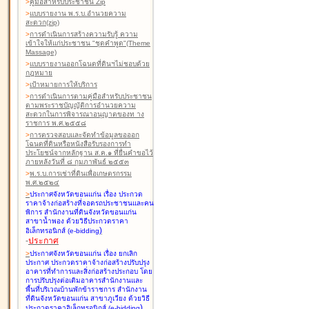
>
คู่มือสำหรับประชาชน Zip
>
แบบรายงาน พ.ร.บ.อำนวยความ
สะดวก(zip)
>
การดำเนินการสร้างความรับรู้ ความ
เข้าใจให้แก่ประชาชน "ชุดคำพูด"(Theme
Massage)
>
แบบรายงานออกโฉนดที่ดินฯไม่ชอบด้วย
กฎหมาย
>
เป้าหมายการให้บริการ
>
การดำเนินการตามคู่มือสำหรับประชาชน
ตามพระราชบัญญัติการอำนวยความ
สะดวกในการพิจารณาอนุญาตของท าง
ราชการ พ.ศ.๒๕๕๘
>
การตรวจสอบและจัดทำข้อมูลขอออก
โฉนดที่ดินหรือหนังสือรับรองการทำ
ประโยชน์จากหลักฐาน ส.ค.๑ ที่ยื่นคำขอไว้
ภายหลังวันที่ ๘ กุมภาพันธ์ ๒๕๕๓
>
พ.ร.บ.การเช่าที่ดินเพื่อเกษตรกรรม
พ.ศ.๒๕๒๔
>
ประกาศจังหวัดขอนแก่น เรื่อง ประกวด
ราคาจ้างก่อสร้างที่จอดรถประชาชนและคน
พิการ สำนักงานที่ดินจังหวัดขอนแก่น
สาขาน้ำพอง
ด้วยวิธีประกวดราคา
)
อิเล็กทรอนิกส์ (e-bidding
-
ประกาศ
>
ประกาศจังหวัดขอนแก่น เรื่อง ยกเลิก
ประกาศ ประกวดราคาจ้างก่อสร้างปรับปรุง
อาคารที่ทำการและสิ่งก่อสร้างประกอบ โดย
การปรับปรุงต่อเติมอาคารสำนักงานและ
พื้นที่บริเวณบ้านพักข้าราชการ สำนักงาน
ที่ดินจังหวัดขอนแก่น สาขาภูเวียง
ด้วยวิธี
)
ประกวดราคาอิเล็กทรอนิกส์ (e-bidding