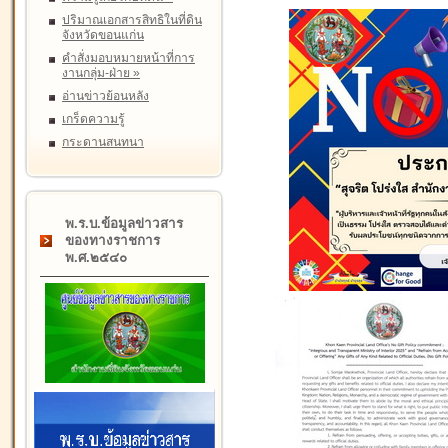
ปริมาณเอกสารสิทธิในที่ดิน
จังหวัดขอนแก่น
คำสั่งมอบหมายหน้าที่การ
งานกลุ่ม-ฝ่าย
»
อ่านข่าวย้อนหลัง
เกร็ดความรู้
กระดานสนทนา
พ.ร.บ.ข้อมูลข่าวสาร
ของทางราชการ
พ.ศ.๒๕๔๐