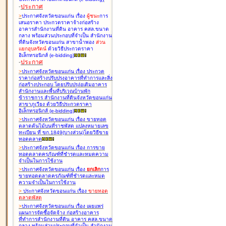
-
ประกาศ
>
ประกาศจังหวัดขอนแก่น เรื่อง
ผู้ชนะ
การ
เสนอราคา ประกวดราคาจ้างก่อสร้าง
อาคารสำนักงานที่ดิน อาคาร คสล.ขนาด
กลาง พร้อมส่วนประกอบที่จำเป็น สำนักงาน
ที่ดินจังหวัดขอนแก่น สาขาน้ำพอง
ส่วน
แยกอุบลรัตน์
ด้วยวิธีประกวดราคา
อิเล็กทรอนิกส์ (e-bidding
)
-
ประกาศ
>
ประกาศจังหวัดขอนแก่น เรื่อง
ประกวด
ราคาก่อสร้างปรับปรุงอาคารที่ทำการและสิ่ง
ก่อสร้างประกอบ โดยปรับปรุง่อเติมอาคาร
สำนักงานและพื้นที่บริเวณบ้านพัก
ข้าราชการ สำนักงานที่ดินจังหวัดขอนแก่น
สาขาภูเวียง ด้วยวิธีประกวดราคา
อิเล็กทรอนิกส์ (e-bidding
)
>
ประกาศจังหวัดขอนแก่น เรื่อง
ขายทอด
ตลาดต้นไม้บนที่ราชพัสดุ แปลงหมายเลข
ทะเบียน ที่ ขก.1849(บางส่วน)โดยวิธีขาย
ทอดตลาด
>
ประกาศจังหวัดขอนแก่น เรื่อง
การขาย
ทอดตลาดครุภัณฑ์ที่ชำรุดและหมดความ
จำเป็นในการใช้งาน
>
ประกาศจังหวัดขอนแก่น เรื่อง
ยกเลิก
การ
ขายทอดตลาดครุภัณฑ์ที่ชำรุดและหมด
ความจำเป็นในการใช้งาน
>
ประกาศจังหวัดขอนแก่น เรื่อง
ขายทอด
ตลาด
พัสดุ
>
ประกาศจังหวัดขอนแก่น เรื่อง
เผยแพร่
แผนการจัดซื้อจัดจ้าง ก่อสร้างอาคาร
ที่ทำการสำนักงานที่ดิน อาคาร คสล.ขนาด
กลาง พร้อมส่วนประกอบที่จำเป็น สำนักงาน