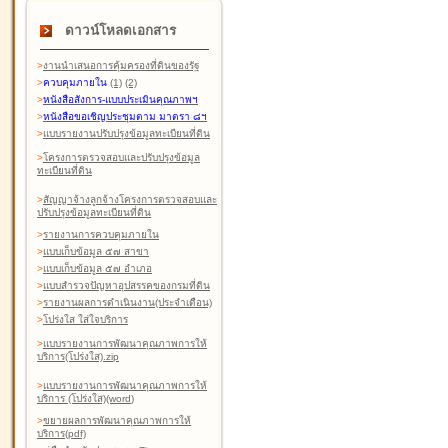
ดาวน์โหลดเอกสาร
>
งานนำเสนอการคุ้มครองที่ดินของรัฐ
>
ควบคุมภายใน
(1)
(2)
>
หนังสือสังการ-แบบประเมินคุณภาพฯ
>
หนังสือขอเชิญประชุมตาม มาตรา ๘ฯ
>
แบบรายงานปรับปรุงข้อมูลทะเบียนที่ดิน
>
โครงการตรวจสอบและปรับปรุงข้อมูล
ทะเบียนที่ดิน
>
สัญญาจ้างลูกจ้างโครงการตรวจสอบและ
ปรับปรุงข้อมูลทะเบียนที่ดิน
>
รายงานการควบคุมภายใน
>
แบบเก็บข้อมูล ๕๗ สาขา
>
แบบเก็บข้อมูล ๕๗ อำเภอ
>
แบบสำรวจปัญหาอุปสรรคของกรมที่ดิน
>
รายงานผลการดำเนินงาน(ประจำเดือน)
>
โปร่งใส ใส่ใจบริการ
>
แบบรายงานการพัฒนาคุณภาพการให้
บริการ(โปร่งใส).zip
>
แบบรายงานการพัฒนาคุณภาพการให้
บริการ (โปร่งใส)(word
)
>
ขยายผลการพัฒนาคุณภาพการให้
บริการ(pdf)