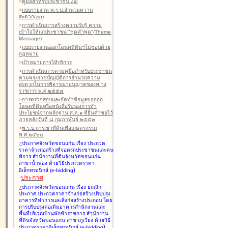
>
คู่มือสำหรับประชาชน Zip
>
แบบรายงาน พ.ร.บ.อำนวยความ
สะดวก(zip)
>
การดำเนินการสร้างความรับรู้ ความ
เข้าใจให้แก่ประชาชน "ชุดคำพูด"(Theme
Massage)
>
แบบรายงานออกโฉนดที่ดินฯไม่ชอบด้วย
กฎหมาย
>
เป้าหมายการให้บริการ
>
การดำเนินการตามคู่มือสำหรับประชาชน
ตามพระราชบัญญัติการอำนวยความ
สะดวกในการพิจารณาอนุญาตของท าง
ราชการ พ.ศ.๒๕๕๘
>
การตรวจสอบและจัดทำข้อมูลขอออก
โฉนดที่ดินหรือหนังสือรับรองการทำ
ประโยชน์จากหลักฐาน ส.ค.๑ ที่ยื่นคำขอไว้
ภายหลังวันที่ ๘ กุมภาพันธ์ ๒๕๕๓
>
พ.ร.บ.การเช่าที่ดินเพื่อเกษตรกรรม
พ.ศ.๒๕๒๔
>
ประกาศจังหวัดขอนแก่น เรื่อง ประกวด
ราคาจ้างก่อสร้างที่จอดรถประชาชนและคน
พิการ สำนักงานที่ดินจังหวัดขอนแก่น
สาขาน้ำพอง
ด้วยวิธีประกวดราคา
)
อิเล็กทรอนิกส์ (e-bidding
-
ประกาศ
>
ประกาศจังหวัดขอนแก่น เรื่อง ยกเลิก
ประกาศ ประกวดราคาจ้างก่อสร้างปรับปรุง
อาคารที่ทำการและสิ่งก่อสร้างประกอบ โดย
การปรับปรุงต่อเติมอาคารสำนักงานและ
พื้นที่บริเวณบ้านพักข้าราชการ สำนักงาน
ที่ดินจังหวัดขอนแก่น สาขาภูเวียง
ด้วยวิธี
)
ประกวดราคาอิเล็กทรอนิกส์ (e-bidding