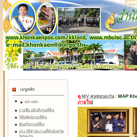
เมนูหลัก
ดู
MV คนขอนแก่น
:
MAP Kho
ภายใน
)
หน้าหลัก
รายชื่อ อธิบดีกรมที่ดิน
วิสัยทัศน์กรมที่ดิน
พันธกิจกรมที่ดิน
ประวัติสำนักงานที่ดินจังหวัด
ขอนแก่น