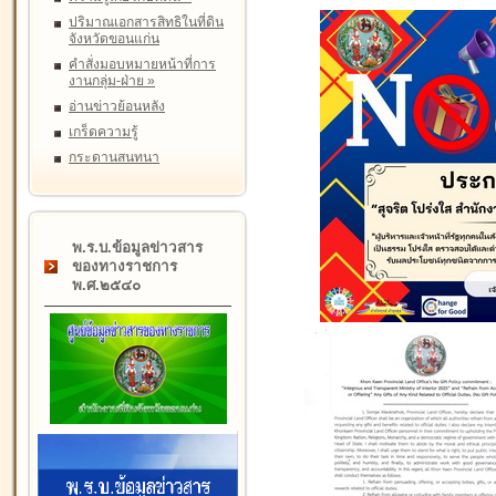
ปริมาณเอกสารสิทธิในที่ดิน
จังหวัดขอนแก่น
คำสั่งมอบหมายหน้าที่การ
งานกลุ่ม-ฝ่าย
»
อ่านข่าวย้อนหลัง
เกร็ดความรู้
กระดานสนทนา
พ.ร.บ.ข้อมูลข่าวสาร
ของทางราชการ
พ.ศ.๒๕๔๐