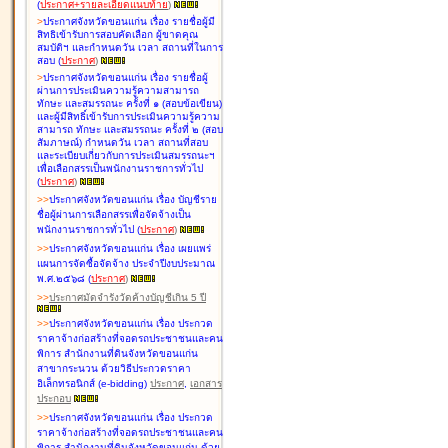
(
ประกาศ+รายละเอียดแนบท้าย
)
>
ประกาศจังหวัดขอนแก่น เรื่อง
รายชื่อผู้มี
สิทธิเข้ารับการสอบคัดเลือก ผู้ขาดคุณ
สมบัติฯ และกำหนดวัน เวลา สถานที่ในการ
สอบ
(
ประกาศ
)
>
ประกาศจังหวัดขอนแก่น เรื่อง
รายชื่อผู้
ผ่านการประเมินความรู้ความสามารถ
ทักษะ และสมรรถนะ ครั้งที่ ๑ (สอบข้อเขียน)
และผู้มีสิทธิ์เข้ารับการประเมินความรู้ความ
สามารถ ทักษะ และสมรรถนะ ครั้งที่ ๒ (สอบ
สัมภาษณ์) กำหนดวัน เวลา สถานที่สอบ
และระเบียบเกี่ยวกับการประเมินสมรรถนะฯ
เพื่อเลือกสรรเป็นพนักงานราชการทั่วไป
(
ประกาศ
)
>
>
ประกาศจังหวัดขอนแก่น เรื่อง
บัญชี
ราย
ชื่อผู้ผ่านการเลือกสรรเพื่อจัดจ้างเป็น
พนักงานราชการทั่วไป
(
ประกาศ
)
>
>
ประกาศจังหวัดขอนแก่น เรื่อง
เผยแพร่
แผนการจัดซื้อจัดจ้าง ประจำปีงบประมาณ
พ.ศ.๒๕๖๘
(
ประกาศ
)
>
>
ประกาศมัดจำรังวัดค้างบัญชีเกิน 5 ปี
>
>
ประกาศจังหวัดขอนแก่น เรื่อง ประกวด
ราคาจ้างก่อสร้างที่จอดรถประชาชนและคน
พิการ สำนักงานที่ดินจังหวัดขอนแก่น
สาขากระนวน ด้วยวิธีประกวดราคา
อิเล็กทรอนิกส์ (e-bidding)
ประกาศ
,
เอกสาร
ประกอบ
>
>
ประกาศจังหวัดขอนแก่น เรื่อง ประกวด
ราคาจ้างก่อสร้างที่จอดรถประชาชนและคน
พิการ สำนักงานที่ดินจังหวัดขอนแก่น ด้วย