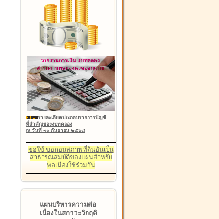
รายละเอียดประกอบรายการบัญชี
ที่สำคัญของงบทดลอง
ณ วันที่ ๓๐ กันยายน ๒๕๖๘
ขอใช้-ขอถอนสภาพที่ดินอันเป็น
สาธารณสมบัติของแผ่นสำหรับ
พลเมืองใช้ร่วมกัน
แผนบริหารความต่อ
เนื่องในสภาวะวิกฤติ