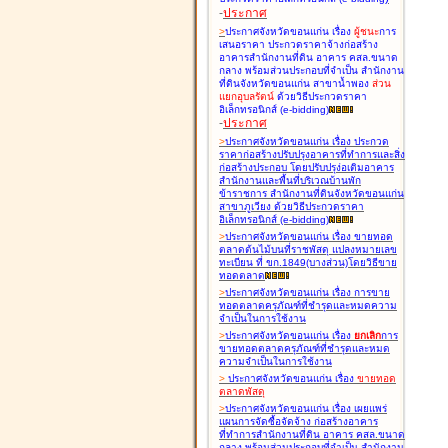
-
ประกาศ
>
ประกาศจังหวัดขอนแก่น เรื่อง
ผู้ชนะ
การ
เสนอราคา ประกวดราคาจ้างก่อสร้าง
อาคารสำนักงานที่ดิน อาคาร คสล.ขนาด
กลาง พร้อมส่วนประกอบที่จำเป็น สำนักงาน
ที่ดินจังหวัดขอนแก่น สาขาน้ำพอง
ส่วน
แยกอุบลรัตน์
ด้วยวิธีประกวดราคา
อิเล็กทรอนิกส์ (e-bidding
)
-
ประกาศ
>
ประกาศจังหวัดขอนแก่น เรื่อง
ประกวด
ราคาก่อสร้างปรับปรุงอาคารที่ทำการและสิ่ง
ก่อสร้างประกอบ โดยปรับปรุง่อเติมอาคาร
สำนักงานและพื้นที่บริเวณบ้านพัก
ข้าราชการ สำนักงานที่ดินจังหวัดขอนแก่น
สาขาภูเวียง ด้วยวิธีประกวดราคา
อิเล็กทรอนิกส์ (e-bidding
)
>
ประกาศจังหวัดขอนแก่น เรื่อง
ขายทอด
ตลาดต้นไม้บนที่ราชพัสดุ แปลงหมายเลข
ทะเบียน ที่ ขก.1849(บางส่วน)โดยวิธีขาย
ทอดตลาด
>
ประกาศจังหวัดขอนแก่น เรื่อง
การขาย
ทอดตลาดครุภัณฑ์ที่ชำรุดและหมดความ
จำเป็นในการใช้งาน
>
ประกาศจังหวัดขอนแก่น เรื่อง
ยกเลิก
การ
ขายทอดตลาดครุภัณฑ์ที่ชำรุดและหมด
ความจำเป็นในการใช้งาน
>
ประกาศจังหวัดขอนแก่น เรื่อง
ขายทอด
ตลาด
พัสดุ
>
ประกาศจังหวัดขอนแก่น เรื่อง
เผยแพร่
แผนการจัดซื้อจัดจ้าง ก่อสร้างอาคาร
ที่ทำการสำนักงานที่ดิน อาคาร คสล.ขนาด
กลาง พร้อมส่วนประกอบที่จำเป็น สำนักงาน