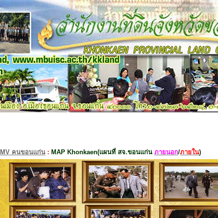
MV คนขอนแก่น
:
MAP Khonkaen(แผนที่ สจ.ขอนแก่น
ภายนอก
/
ภายใน
)