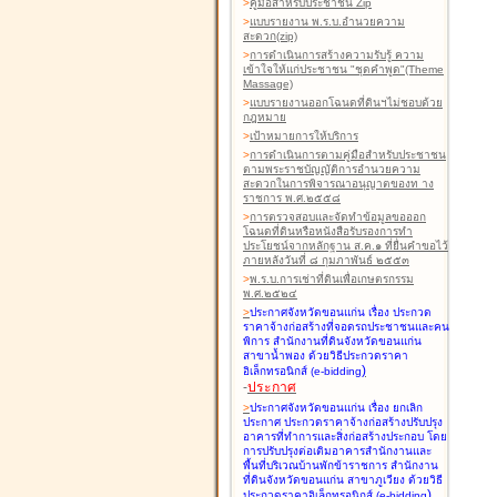
>
คู่มือสำหรับประชาชน Zip
>
แบบรายงาน พ.ร.บ.อำนวยความ
สะดวก(zip)
>
การดำเนินการสร้างความรับรู้ ความ
เข้าใจให้แก่ประชาชน "ชุดคำพูด"(Theme
Massage)
>
แบบรายงานออกโฉนดที่ดินฯไม่ชอบด้วย
กฎหมาย
>
เป้าหมายการให้บริการ
>
การดำเนินการตามคู่มือสำหรับประชาชน
ตามพระราชบัญญัติการอำนวยความ
สะดวกในการพิจารณาอนุญาตของท าง
ราชการ พ.ศ.๒๕๕๘
>
การตรวจสอบและจัดทำข้อมูลขอออก
โฉนดที่ดินหรือหนังสือรับรองการทำ
ประโยชน์จากหลักฐาน ส.ค.๑ ที่ยื่นคำขอไว้
ภายหลังวันที่ ๘ กุมภาพันธ์ ๒๕๕๓
>
พ.ร.บ.การเช่าที่ดินเพื่อเกษตรกรรม
พ.ศ.๒๕๒๔
>
ประกาศจังหวัดขอนแก่น เรื่อง ประกวด
ราคาจ้างก่อสร้างที่จอดรถประชาชนและคน
พิการ สำนักงานที่ดินจังหวัดขอนแก่น
สาขาน้ำพอง
ด้วยวิธีประกวดราคา
)
อิเล็กทรอนิกส์ (e-bidding
-
ประกาศ
>
ประกาศจังหวัดขอนแก่น เรื่อง ยกเลิก
ประกาศ ประกวดราคาจ้างก่อสร้างปรับปรุง
อาคารที่ทำการและสิ่งก่อสร้างประกอบ โดย
การปรับปรุงต่อเติมอาคารสำนักงานและ
พื้นที่บริเวณบ้านพักข้าราชการ สำนักงาน
ที่ดินจังหวัดขอนแก่น สาขาภูเวียง
ด้วยวิธี
)
ประกวดราคาอิเล็กทรอนิกส์ (e-bidding