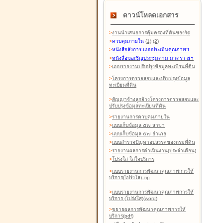
ดาวน์โหลดเอกสาร
>
งานนำเสนอการคุ้มครองที่ดินของรัฐ
>
ควบคุมภายใน
(1)
(2)
>
หนังสือสังการ-แบบประเมินคุณภาพฯ
>
หนังสือขอเชิญประชุมตาม มาตรา ๘ฯ
>
แบบรายงานปรับปรุงข้อมูลทะเบียนที่ดิน
>
โครงการตรวจสอบและปรับปรุงข้อมูล
ทะเบียนที่ดิน
>
สัญญาจ้างลูกจ้างโครงการตรวจสอบและ
ปรับปรุงข้อมูลทะเบียนที่ดิน
>
รายงานการควบคุมภายใน
>
แบบเก็บข้อมูล ๕๗ สาขา
>
แบบเก็บข้อมูล ๕๗ อำเภอ
>
แบบสำรวจปัญหาอุปสรรคของกรมที่ดิน
>
รายงานผลการดำเนินงาน(ประจำเดือน)
>
โปร่งใส ใส่ใจบริการ
>
แบบรายงานการพัฒนาคุณภาพการให้
บริการ(โปร่งใส).zip
>
แบบรายงานการพัฒนาคุณภาพการให้
บริการ (โปร่งใส)(word
)
>
ขยายผลการพัฒนาคุณภาพการให้
บริการ(pdf)