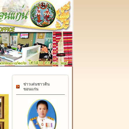
๑๗ กุมภาพันธ์ "วันคล้ายวันสถาปนากรมที่ดิน" ครบรอบ ๑๒๒ 
ข่าวเด่นชาวดิน
ขอนแก่น