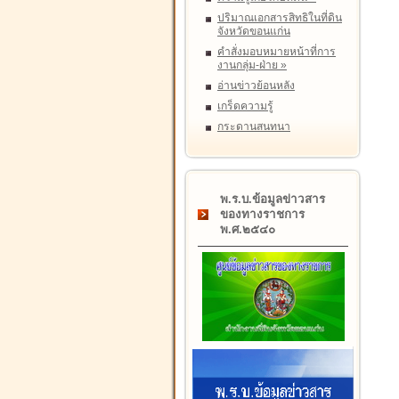
ปริมาณเอกสารสิทธิในที่ดิน
จังหวัดขอนแก่น
คำสั่งมอบหมายหน้าที่การ
งานกลุ่ม-ฝ่าย
»
อ่านข่าวย้อนหลัง
เกร็ดความรู้
กระดานสนทนา
พ.ร.บ.ข้อมูลข่าวสาร
ของทางราชการ
พ.ศ.๒๕๔๐