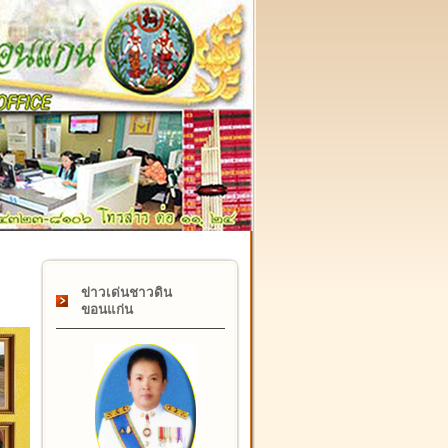
๑๗ กุมภาพันธ์ "วันคล้ายวันสถาปนากรมที่ดิน" ครบรอบ ๑๒๒ ปี
ข่าวเด่นชาวดิน
ขอนแก่น