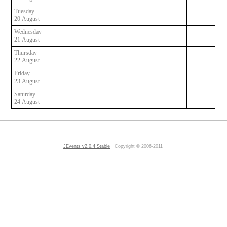
Tuesday
20 August
Wednesday
21 August
Thursday
22 August
Friday
23 August
Saturday
24 August
JEvents v2.0.4 Stable
Copyright © 2006-2011