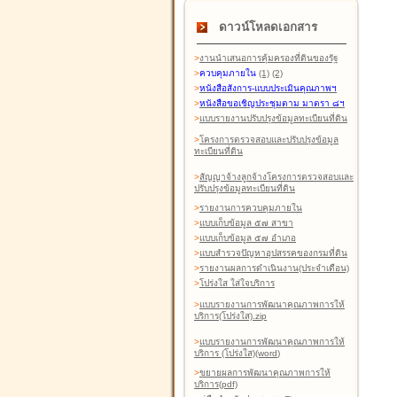
ดาวน์โหลดเอกสาร
>
งานนำเสนอการคุ้มครองที่ดินของรัฐ
>
ควบคุมภายใน
(1)
(2)
>
หนังสือสังการ-แบบประเมินคุณภาพฯ
>
หนังสือขอเชิญประชุมตาม มาตรา ๘ฯ
>
แบบรายงานปรับปรุงข้อมูลทะเบียนที่ดิน
>
โครงการตรวจสอบและปรับปรุงข้อมูล
ทะเบียนที่ดิน
>
สัญญาจ้างลูกจ้างโครงการตรวจสอบและ
ปรับปรุงข้อมูลทะเบียนที่ดิน
>
รายงานการควบคุมภายใน
>
แบบเก็บข้อมูล ๕๗ สาขา
>
แบบเก็บข้อมูล ๕๗ อำเภอ
>
แบบสำรวจปัญหาอุปสรรคของกรมที่ดิน
>
รายงานผลการดำเนินงาน(ประจำเดือน)
>
โปร่งใส ใส่ใจบริการ
>
แบบรายงานการพัฒนาคุณภาพการให้
บริการ(โปร่งใส).zip
>
แบบรายงานการพัฒนาคุณภาพการให้
บริการ (โปร่งใส)(word
)
>
ขยายผลการพัฒนาคุณภาพการให้
บริการ(pdf)