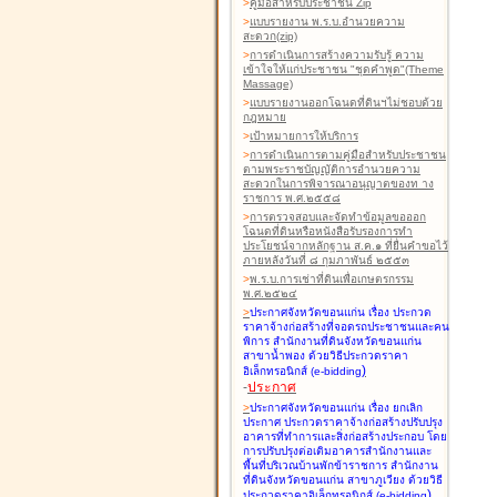
>
คู่มือสำหรับประชาชน Zip
>
แบบรายงาน พ.ร.บ.อำนวยความ
สะดวก(zip)
>
การดำเนินการสร้างความรับรู้ ความ
เข้าใจให้แก่ประชาชน "ชุดคำพูด"(Theme
Massage)
>
แบบรายงานออกโฉนดที่ดินฯไม่ชอบด้วย
กฎหมาย
>
เป้าหมายการให้บริการ
>
การดำเนินการตามคู่มือสำหรับประชาชน
ตามพระราชบัญญัติการอำนวยความ
สะดวกในการพิจารณาอนุญาตของท าง
ราชการ พ.ศ.๒๕๕๘
>
การตรวจสอบและจัดทำข้อมูลขอออก
โฉนดที่ดินหรือหนังสือรับรองการทำ
ประโยชน์จากหลักฐาน ส.ค.๑ ที่ยื่นคำขอไว้
ภายหลังวันที่ ๘ กุมภาพันธ์ ๒๕๕๓
>
พ.ร.บ.การเช่าที่ดินเพื่อเกษตรกรรม
พ.ศ.๒๕๒๔
>
ประกาศจังหวัดขอนแก่น เรื่อง ประกวด
ราคาจ้างก่อสร้างที่จอดรถประชาชนและคน
พิการ สำนักงานที่ดินจังหวัดขอนแก่น
สาขาน้ำพอง
ด้วยวิธีประกวดราคา
)
อิเล็กทรอนิกส์ (e-bidding
-
ประกาศ
>
ประกาศจังหวัดขอนแก่น เรื่อง ยกเลิก
ประกาศ ประกวดราคาจ้างก่อสร้างปรับปรุง
อาคารที่ทำการและสิ่งก่อสร้างประกอบ โดย
การปรับปรุงต่อเติมอาคารสำนักงานและ
พื้นที่บริเวณบ้านพักข้าราชการ สำนักงาน
ที่ดินจังหวัดขอนแก่น สาขาภูเวียง
ด้วยวิธี
)
ประกวดราคาอิเล็กทรอนิกส์ (e-bidding