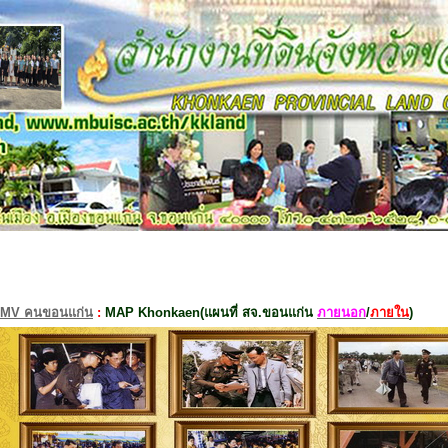
MV คนขอนแก่น
:
MAP Khonkaen(แผนที่ สจ.ขอนแก่น
ภายนอก
/
ภายใน
)