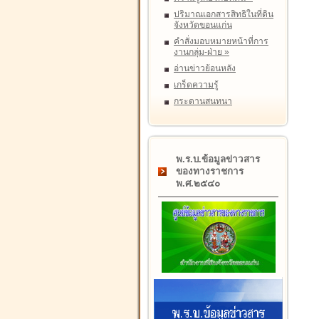
ปริมาณเอกสารสิทธิในที่ดิน
จังหวัดขอนแก่น
คำสั่งมอบหมายหน้าที่การ
งานกลุ่ม-ฝ่าย
»
อ่านข่าวย้อนหลัง
เกร็ดความรู้
กระดานสนทนา
พ.ร.บ.ข้อมูลข่าวสาร
ของทางราชการ
พ.ศ.๒๕๔๐