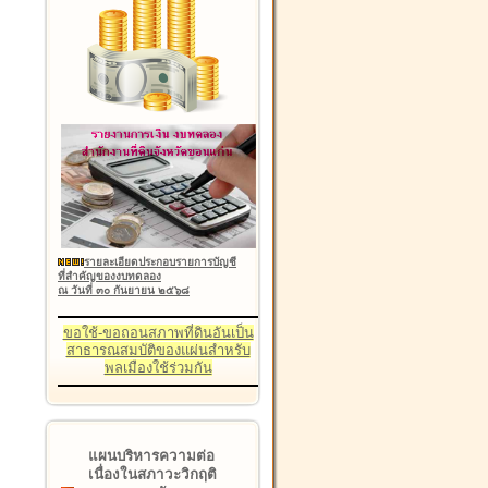
รายละเอียดประกอบรายการบัญชี
ที่สำคัญของงบทดลอง
ณ วันที่ ๓๐ กันยายน ๒๕๖๘
ขอใช้-ขอถอนสภาพที่ดินอันเป็น
สาธารณสมบัติของแผ่นสำหรับ
พลเมืองใช้ร่วมกัน
แผนบริหารความต่อ
เนื่องในสภาวะวิกฤติ