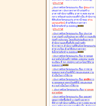
-
ประกาศ
>
ประกาศจังหวัดขอนแก่น เรื่อง
ผู้ชนะ
การ
เสนอราคา ประกวดราคาจ้างก่อสร้าง
อาคารสำนักงานที่ดิน อาคาร คสล.ขนาด
กลาง พร้อมส่วนประกอบที่จำเป็น สำนักงาน
ที่ดินจังหวัดขอนแก่น สาขาน้ำพอง
ส่วน
แยกอุบลรัตน์
ด้วยวิธีประกวดราคา
อิเล็กทรอนิกส์ (e-bidding
)
-
ประกาศ
>
ประกาศจังหวัดขอนแก่น เรื่อง
ประกวด
ราคาก่อสร้างปรับปรุงอาคารที่ทำการและสิ่ง
ก่อสร้างประกอบ โดยปรับปรุง่อเติมอาคาร
สำนักงานและพื้นที่บริเวณบ้านพัก
ข้าราชการ สำนักงานที่ดินจังหวัดขอนแก่น
สาขาภูเวียง ด้วยวิธีประกวดราคา
อิเล็กทรอนิกส์ (e-bidding
)
>
ประกาศจังหวัดขอนแก่น เรื่อง
ขายทอด
ตลาดต้นไม้บนที่ราชพัสดุ แปลงหมายเลข
ทะเบียน ที่ ขก.1849(บางส่วน)โดยวิธีขาย
ทอดตลาด
>
ประกาศจังหวัดขอนแก่น เรื่อง
การขาย
ทอดตลาดครุภัณฑ์ที่ชำรุดและหมดความ
จำเป็นในการใช้งาน
>
ประกาศจังหวัดขอนแก่น เรื่อง
ยกเลิก
การ
ขายทอดตลาดครุภัณฑ์ที่ชำรุดและหมด
ความจำเป็นในการใช้งาน
>
ประกาศจังหวัดขอนแก่น เรื่อง
ขายทอด
ตลาด
พัสดุ
>
ประกาศจังหวัดขอนแก่น เรื่อง
เผยแพร่
แผนการจัดซื้อจัดจ้าง ก่อสร้างอาคาร
ที่ทำการสำนักงานที่ดิน อาคาร คสล.ขนาด
กลาง พร้อมส่วนประกอบที่จำเป็น สำนักงาน