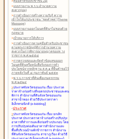
>
คู่มือสำหรับประชาชน Zip
>
แบบรายงาน พ.ร.บ.อำนวยความ
สะดวก(zip)
>
การดำเนินการสร้างความรับรู้ ความ
เข้าใจให้แก่ประชาชน "ชุดคำพูด"(Theme
Massage)
>
แบบรายงานออกโฉนดที่ดินฯไม่ชอบด้วย
กฎหมาย
>
เป้าหมายการให้บริการ
>
การดำเนินการตามคู่มือสำหรับประชาชน
ตามพระราชบัญญัติการอำนวยความ
สะดวกในการพิจารณาอนุญาตของท าง
ราชการ พ.ศ.๒๕๕๘
>
การตรวจสอบและจัดทำข้อมูลขอออก
โฉนดที่ดินหรือหนังสือรับรองการทำ
ประโยชน์จากหลักฐาน ส.ค.๑ ที่ยื่นคำขอไว้
ภายหลังวันที่ ๘ กุมภาพันธ์ ๒๕๕๓
>
พ.ร.บ.การเช่าที่ดินเพื่อเกษตรกรรม
พ.ศ.๒๕๒๔
>
ประกาศจังหวัดขอนแก่น เรื่อง ประกวด
ราคาจ้างก่อสร้างที่จอดรถประชาชนและคน
พิการ สำนักงานที่ดินจังหวัดขอนแก่น
สาขาน้ำพอง
ด้วยวิธีประกวดราคา
)
อิเล็กทรอนิกส์ (e-bidding
-
ประกาศ
>
ประกาศจังหวัดขอนแก่น เรื่อง ยกเลิก
ประกาศ ประกวดราคาจ้างก่อสร้างปรับปรุง
อาคารที่ทำการและสิ่งก่อสร้างประกอบ โดย
การปรับปรุงต่อเติมอาคารสำนักงานและ
พื้นที่บริเวณบ้านพักข้าราชการ สำนักงาน
ที่ดินจังหวัดขอนแก่น สาขาภูเวียง
ด้วยวิธี
)
ประกวดราคาอิเล็กทรอนิกส์ (e-bidding