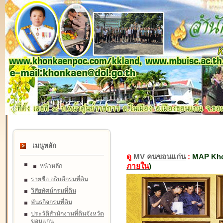
เมนูหลัก
ดู
MV คนขอนแก่น
:
MAP Kho
ภายใน
)
หน้าหลัก
รายชื่อ อธิบดีกรมที่ดิน
วิสัยทัศน์กรมที่ดิน
พันธกิจกรมที่ดิน
ประวัติสำนักงานที่ดินจังหวัด
ขอนแก่น