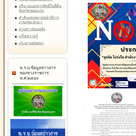
ปริมาณเอกสารสิทธิในที่ดิน
จังหวัดขอนแก่น
คำสั่งมอบหมายหน้าที่การ
งานกลุ่ม-ฝ่าย
»
อ่านข่าวย้อนหลัง
เกร็ดความรู้
กระดานสนทนา
พ.ร.บ.ข้อมูลข่าวสาร
ของทางราชการ
พ.ศ.๒๕๔๐