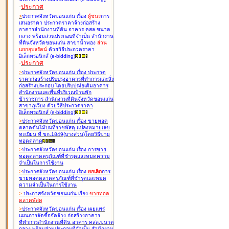
-
ประกาศ
>
ประกาศจังหวัดขอนแก่น เรื่อง
ผู้ชนะ
การ
เสนอราคา ประกวดราคาจ้างก่อสร้าง
อาคารสำนักงานที่ดิน อาคาร คสล.ขนาด
กลาง พร้อมส่วนประกอบที่จำเป็น สำนักงาน
ที่ดินจังหวัดขอนแก่น สาขาน้ำพอง
ส่วน
แยกอุบลรัตน์
ด้วยวิธีประกวดราคา
อิเล็กทรอนิกส์ (e-bidding
)
-
ประกาศ
>
ประกาศจังหวัดขอนแก่น เรื่อง
ประกวด
ราคาก่อสร้างปรับปรุงอาคารที่ทำการและสิ่ง
ก่อสร้างประกอบ โดยปรับปรุง่อเติมอาคาร
สำนักงานและพื้นที่บริเวณบ้านพัก
ข้าราชการ สำนักงานที่ดินจังหวัดขอนแก่น
สาขาภูเวียง ด้วยวิธีประกวดราคา
อิเล็กทรอนิกส์ (e-bidding
)
>
ประกาศจังหวัดขอนแก่น เรื่อง
ขายทอด
ตลาดต้นไม้บนที่ราชพัสดุ แปลงหมายเลข
ทะเบียน ที่ ขก.1849(บางส่วน)โดยวิธีขาย
ทอดตลาด
>
ประกาศจังหวัดขอนแก่น เรื่อง
การขาย
ทอดตลาดครุภัณฑ์ที่ชำรุดและหมดความ
จำเป็นในการใช้งาน
>
ประกาศจังหวัดขอนแก่น เรื่อง
ยกเลิก
การ
ขายทอดตลาดครุภัณฑ์ที่ชำรุดและหมด
ความจำเป็นในการใช้งาน
>
ประกาศจังหวัดขอนแก่น เรื่อง
ขายทอด
ตลาด
พัสดุ
>
ประกาศจังหวัดขอนแก่น เรื่อง
เผยแพร่
แผนการจัดซื้อจัดจ้าง ก่อสร้างอาคาร
ที่ทำการสำนักงานที่ดิน อาคาร คสล.ขนาด
กลาง พร้อมส่วนประกอบที่จำเป็น สำนักงาน