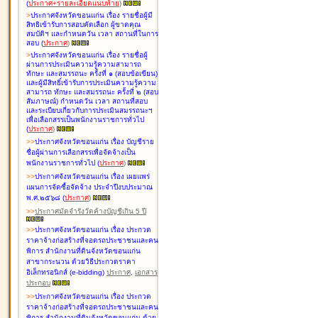
(
ประกาศ+รายละเอียดแนบท้าย
)
>
ประกาศจังหวัดขอนแก่น เรื่อง
รายชื่อผู้มี
สิทธิเข้ารับการสอบคัดเลือก ผู้ขาดคุณ
สมบัติฯ และกำหนดวัน เวลา สถานที่ในการ
สอบ
(
ประกาศ
)
>
ประกาศจังหวัดขอนแก่น เรื่อง
รายชื่อผู้
ผ่านการประเมินความรู้ความสามารถ
ทักษะ และสมรรถนะ ครั้งที่ ๑ (สอบข้อเขียน)
และผู้มีสิทธิ์เข้ารับการประเมินความรู้ความ
สามารถ ทักษะ และสมรรถนะ ครั้งที่ ๒ (สอบ
สัมภาษณ์) กำหนดวัน เวลา สถานที่สอบ
และระเบียบเกี่ยวกับการประเมินสมรรถนะฯ
เพื่อเลือกสรรเป็นพนักงานราชการทั่วไป
(
ประกาศ
)
>
>
ประกาศจังหวัดขอนแก่น เรื่อง
บัญชี
ราย
ชื่อผู้ผ่านการเลือกสรรเพื่อจัดจ้างเป็น
พนักงานราชการทั่วไป
(
ประกาศ
)
>
>
ประกาศจังหวัดขอนแก่น เรื่อง
เผยแพร่
แผนการจัดซื้อจัดจ้าง ประจำปีงบประมาณ
พ.ศ.๒๕๖๘
(
ประกาศ
)
>
>
ประกาศมัดจำรังวัดค้างบัญชีเกิน 5 ปี
>
>
ประกาศจังหวัดขอนแก่น เรื่อง ประกวด
ราคาจ้างก่อสร้างที่จอดรถประชาชนและคน
พิการ สำนักงานที่ดินจังหวัดขอนแก่น
สาขากระนวน ด้วยวิธีประกวดราคา
อิเล็กทรอนิกส์ (e-bidding)
ประกาศ
,
เอกสาร
ประกอบ
>
>
ประกาศจังหวัดขอนแก่น เรื่อง ประกวด
ราคาจ้างก่อสร้างที่จอดรถประชาชนและคน
พิการ สำนักงานที่ดินจังหวัดขอนแก่น ด้วย