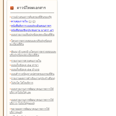
ดาวน์โหลดเอกสาร
>
งานนำเสนอการคุ้มครองที่ดินของรัฐ
>
ควบคุมภายใน
(1)
(2)
>
หนังสือสังการ-แบบประเมินคุณภาพฯ
>
หนังสือขอเชิญประชุมตาม มาตรา ๘ฯ
>
แบบรายงานปรับปรุงข้อมูลทะเบียนที่ดิน
>
โครงการตรวจสอบและปรับปรุงข้อมูล
ทะเบียนที่ดิน
>
สัญญาจ้างลูกจ้างโครงการตรวจสอบและ
ปรับปรุงข้อมูลทะเบียนที่ดิน
>
รายงานการควบคุมภายใน
>
แบบเก็บข้อมูล ๕๗ สาขา
>
แบบเก็บข้อมูล ๕๗ อำเภอ
>
แบบสำรวจปัญหาอุปสรรคของกรมที่ดิน
>
รายงานผลการดำเนินงาน(ประจำเดือน)
>
โปร่งใส ใส่ใจบริการ
>
แบบรายงานการพัฒนาคุณภาพการให้
บริการ(โปร่งใส).zip
>
แบบรายงานการพัฒนาคุณภาพการให้
บริการ (โปร่งใส)(word
)
>
ขยายผลการพัฒนาคุณภาพการให้
บริการ(pdf)