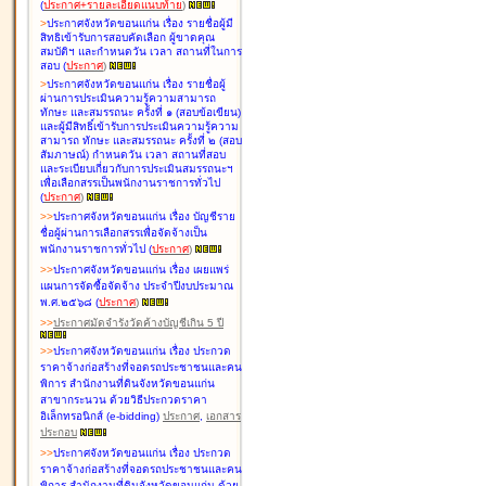
(
ประกาศ+รายละเอียดแนบท้าย
)
>
ประกาศจังหวัดขอนแก่น เรื่อง
รายชื่อผู้มี
สิทธิเข้ารับการสอบคัดเลือก ผู้ขาดคุณ
สมบัติฯ และกำหนดวัน เวลา สถานที่ในการ
สอบ
(
ประกาศ
)
>
ประกาศจังหวัดขอนแก่น เรื่อง
รายชื่อผู้
ผ่านการประเมินความรู้ความสามารถ
ทักษะ และสมรรถนะ ครั้งที่ ๑ (สอบข้อเขียน)
และผู้มีสิทธิ์เข้ารับการประเมินความรู้ความ
สามารถ ทักษะ และสมรรถนะ ครั้งที่ ๒ (สอบ
สัมภาษณ์) กำหนดวัน เวลา สถานที่สอบ
และระเบียบเกี่ยวกับการประเมินสมรรถนะฯ
เพื่อเลือกสรรเป็นพนักงานราชการทั่วไป
(
ประกาศ
)
>
>
ประกาศจังหวัดขอนแก่น เรื่อง
บัญชี
ราย
ชื่อผู้ผ่านการเลือกสรรเพื่อจัดจ้างเป็น
พนักงานราชการทั่วไป
(
ประกาศ
)
>
>
ประกาศจังหวัดขอนแก่น เรื่อง
เผยแพร่
แผนการจัดซื้อจัดจ้าง ประจำปีงบประมาณ
พ.ศ.๒๕๖๘
(
ประกาศ
)
>
>
ประกาศมัดจำรังวัดค้างบัญชีเกิน 5 ปี
>
>
ประกาศจังหวัดขอนแก่น เรื่อง ประกวด
ราคาจ้างก่อสร้างที่จอดรถประชาชนและคน
พิการ สำนักงานที่ดินจังหวัดขอนแก่น
สาขากระนวน ด้วยวิธีประกวดราคา
อิเล็กทรอนิกส์ (e-bidding)
ประกาศ
,
เอกสาร
ประกอบ
>
>
ประกาศจังหวัดขอนแก่น เรื่อง ประกวด
ราคาจ้างก่อสร้างที่จอดรถประชาชนและคน
พิการ สำนักงานที่ดินจังหวัดขอนแก่น ด้วย