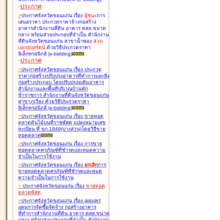
-
ประกาศ
>
ประกาศจังหวัดขอนแก่น เรื่อง
ผู้ชนะ
การ
เสนอราคา ประกวดราคาจ้างก่อสร้าง
อาคารสำนักงานที่ดิน อาคาร คสล.ขนาด
กลาง พร้อมส่วนประกอบที่จำเป็น สำนักงาน
ที่ดินจังหวัดขอนแก่น สาขาน้ำพอง
ส่วน
แยกอุบลรัตน์
ด้วยวิธีประกวดราคา
อิเล็กทรอนิกส์ (e-bidding
)
-
ประกาศ
>
ประกาศจังหวัดขอนแก่น เรื่อง
ประกวด
ราคาก่อสร้างปรับปรุงอาคารที่ทำการและสิ่ง
ก่อสร้างประกอบ โดยปรับปรุง่อเติมอาคาร
สำนักงานและพื้นที่บริเวณบ้านพัก
ข้าราชการ สำนักงานที่ดินจังหวัดขอนแก่น
สาขาภูเวียง ด้วยวิธีประกวดราคา
อิเล็กทรอนิกส์ (e-bidding
)
>
ประกาศจังหวัดขอนแก่น เรื่อง
ขายทอด
ตลาดต้นไม้บนที่ราชพัสดุ แปลงหมายเลข
ทะเบียน ที่ ขก.1849(บางส่วน)โดยวิธีขาย
ทอดตลาด
>
ประกาศจังหวัดขอนแก่น เรื่อง
การขาย
ทอดตลาดครุภัณฑ์ที่ชำรุดและหมดความ
จำเป็นในการใช้งาน
>
ประกาศจังหวัดขอนแก่น เรื่อง
ยกเลิก
การ
ขายทอดตลาดครุภัณฑ์ที่ชำรุดและหมด
ความจำเป็นในการใช้งาน
>
ประกาศจังหวัดขอนแก่น เรื่อง
ขายทอด
ตลาด
พัสดุ
>
ประกาศจังหวัดขอนแก่น เรื่อง
เผยแพร่
แผนการจัดซื้อจัดจ้าง ก่อสร้างอาคาร
ที่ทำการสำนักงานที่ดิน อาคาร คสล.ขนาด
กลาง พร้อมส่วนประกอบที่จำเป็น สำนักงาน