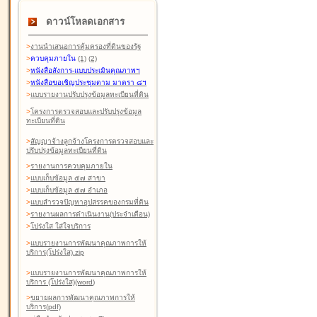
ดาวน์โหลดเอกสาร
>
งานนำเสนอการคุ้มครองที่ดินของรัฐ
>
ควบคุมภายใน
(1)
(2)
>
หนังสือสังการ-แบบประเมินคุณภาพฯ
>
หนังสือขอเชิญประชุมตาม มาตรา ๘ฯ
>
แบบรายงานปรับปรุงข้อมูลทะเบียนที่ดิน
>
โครงการตรวจสอบและปรับปรุงข้อมูล
ทะเบียนที่ดิน
>
สัญญาจ้างลูกจ้างโครงการตรวจสอบและ
ปรับปรุงข้อมูลทะเบียนที่ดิน
>
รายงานการควบคุมภายใน
>
แบบเก็บข้อมูล ๕๗ สาขา
>
แบบเก็บข้อมูล ๕๗ อำเภอ
>
แบบสำรวจปัญหาอุปสรรคของกรมที่ดิน
>
รายงานผลการดำเนินงาน(ประจำเดือน)
>
โปร่งใส ใส่ใจบริการ
>
แบบรายงานการพัฒนาคุณภาพการให้
บริการ(โปร่งใส).zip
>
แบบรายงานการพัฒนาคุณภาพการให้
บริการ (โปร่งใส)(word
)
>
ขยายผลการพัฒนาคุณภาพการให้
บริการ(pdf)