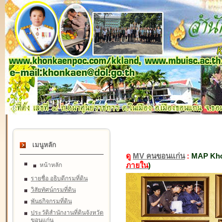
เมนูหลัก
ดู
MV คนขอนแก่น
:
MAP Kho
ภายใน
)
หน้าหลัก
รายชื่อ อธิบดีกรมที่ดิน
วิสัยทัศน์กรมที่ดิน
พันธกิจกรมที่ดิน
ประวัติสำนักงานที่ดินจังหวัด
ขอนแก่น