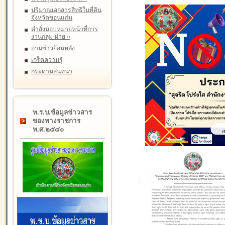
ปริมาณเอกสารสิทธิในที่ดิน
จังหวัดขอนแก่น
คำสั่งมอบหมายหน้าที่การ
งานกลุ่ม-ฝ่าย
»
อ่านข่าวย้อนหลัง
เกร็ดความรู้
กระดานสนทนา
พ.ร.บ.ข้อมูลข่าวสาร
ของทางราชการ
พ.ศ.๒๕๔๐