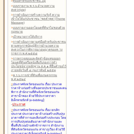
>
คู่มือสำหรับประชาชน Zip
>
แบบรายงาน พ.ร.บ.อำนวยความ
สะดวก(zip)
>
การดำเนินการสร้างความรับรู้ ความ
เข้าใจให้แก่ประชาชน "ชุดคำพูด"(Theme
Massage)
>
แบบรายงานออกโฉนดที่ดินฯไม่ชอบด้วย
กฎหมาย
>
เป้าหมายการให้บริการ
>
การดำเนินการตามคู่มือสำหรับประชาชน
ตามพระราชบัญญัติการอำนวยความ
สะดวกในการพิจารณาอนุญาตของท าง
ราชการ พ.ศ.๒๕๕๘
>
การตรวจสอบและจัดทำข้อมูลขอออก
โฉนดที่ดินหรือหนังสือรับรองการทำ
ประโยชน์จากหลักฐาน ส.ค.๑ ที่ยื่นคำขอไว้
ภายหลังวันที่ ๘ กุมภาพันธ์ ๒๕๕๓
>
พ.ร.บ.การเช่าที่ดินเพื่อเกษตรกรรม
พ.ศ.๒๕๒๔
>
ประกาศจังหวัดขอนแก่น เรื่อง ประกวด
ราคาจ้างก่อสร้างที่จอดรถประชาชนและคน
พิการ สำนักงานที่ดินจังหวัดขอนแก่น
สาขาน้ำพอง
ด้วยวิธีประกวดราคา
)
อิเล็กทรอนิกส์ (e-bidding
-
ประกาศ
>
ประกาศจังหวัดขอนแก่น เรื่อง ยกเลิก
ประกาศ ประกวดราคาจ้างก่อสร้างปรับปรุง
อาคารที่ทำการและสิ่งก่อสร้างประกอบ โดย
การปรับปรุงต่อเติมอาคารสำนักงานและ
พื้นที่บริเวณบ้านพักข้าราชการ สำนักงาน
ที่ดินจังหวัดขอนแก่น สาขาภูเวียง
ด้วยวิธี
)
ประกวดราคาอิเล็กทรอนิกส์ (e-bidding