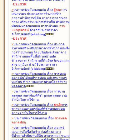
-
ประกาศ
>
ประกาศจังหวัดขอนแก่น เรื่อง
ผู้ชนะ
การ
เสนอราคา ประกวดราคาจ้างก่อสร้าง
อาคารสำนักงานที่ดิน อาคาร คสล.ขนาด
กลาง พร้อมส่วนประกอบที่จำเป็น สำนักงาน
ที่ดินจังหวัดขอนแก่น สาขาน้ำพอง
ส่วน
แยกอุบลรัตน์
ด้วยวิธีประกวดราคา
อิเล็กทรอนิกส์ (e-bidding
)
-
ประกาศ
>
ประกาศจังหวัดขอนแก่น เรื่อง
ประกวด
ราคาก่อสร้างปรับปรุงอาคารที่ทำการและสิ่ง
ก่อสร้างประกอบ โดยปรับปรุง่อเติมอาคาร
สำนักงานและพื้นที่บริเวณบ้านพัก
ข้าราชการ สำนักงานที่ดินจังหวัดขอนแก่น
สาขาภูเวียง ด้วยวิธีประกวดราคา
อิเล็กทรอนิกส์ (e-bidding
)
>
ประกาศจังหวัดขอนแก่น เรื่อง
ขายทอด
ตลาดต้นไม้บนที่ราชพัสดุ แปลงหมายเลข
ทะเบียน ที่ ขก.1849(บางส่วน)โดยวิธีขาย
ทอดตลาด
>
ประกาศจังหวัดขอนแก่น เรื่อง
การขาย
ทอดตลาดครุภัณฑ์ที่ชำรุดและหมดความ
จำเป็นในการใช้งาน
>
ประกาศจังหวัดขอนแก่น เรื่อง
ยกเลิก
การ
ขายทอดตลาดครุภัณฑ์ที่ชำรุดและหมด
ความจำเป็นในการใช้งาน
>
ประกาศจังหวัดขอนแก่น เรื่อง
ขายทอด
ตลาด
พัสดุ
>
ประกาศจังหวัดขอนแก่น เรื่อง
เผยแพร่
แผนการจัดซื้อจัดจ้าง ก่อสร้างอาคาร
ที่ทำการสำนักงานที่ดิน อาคาร คสล.ขนาด
กลาง พร้อมส่วนประกอบที่จำเป็น สำนักงาน