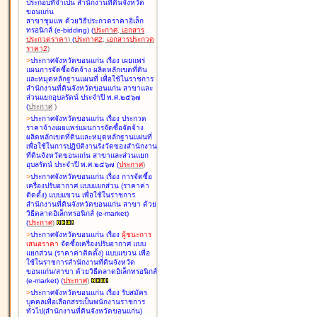
ประกอบที่จำเป็น สำนักงานที่ดินจังหวัด
ขอนแก่น
สาขาชุมแพ ด้วยวิธีประกวดราคาอิเล็ก
ทรอนิกส์ (e-bidding
)
(
ประกาศ
,
เอกสาร
ประกวดราคา
)
(
ประกาศ2
,
เอกสารประกวด
ราคา2
)
>
ประกาศจังหวัดขอนแก่น เรื่อง
เผยแพร่
แผนการจัดซื้อจัดจ้าง ผลิตหลักเขตที่ดิน
และหมุดหลักฐานแผนที่ เพื่อใช้ในราชการ
สำนักงานที่ดินจังหวัดขอนแก่น สาขาและ
ส่วนแยกอุบลรัตน์ ประจำปี พ.ศ.๒๕๖๗
(
ประกาศ
)
>
ประกาศจังหวัดขอนแก่น เรื่อง
ประกวด
ราคาจ้างเผยแพร่แผนการจัดซื้อจัดจ้าง
ผลิตหลักเขตที่ดินและหมุดหลักฐานแผนที่
เพื่อใช้ในการปฏิบัติงานรังวัดของสำนักงาน
ที่ดินจังหวัดขอนแก่น สาขาและส่วนแยก
อุบลรัตน์ ประจำปี พ.ศ.๒๕๖๗
(
ประกาศ
)
>
ประกาศจังหวัดขอนแก่น เรื่อง
การจัดซื้อ
เครื่องปรับอากาศ แบบแยกส่วน (ราคาค่า
ติดตั้ง) แบบแขวน เพื่อใช้ในราชการ
สำนักงานที่ดินจังหวัดขอนแก่น สาขา ด้วย
วิธีตลาดอิเล็กทรอนิกส์ (e-market)
(
ประกาศ
)
>
ประกาศจังหวัดขอนแก่น เรื่อง
ผู้ชนะการ
เสนอราคา
จัดซื้อเครื่องปรับอากาศ แบบ
แยกส่วน (ราคาค่าติดตั้ง) แบบแขวน เพื่อ
ใช้ในราชการสำนักงานที่ดินจังหวัด
ขอนแก่น/สาขา ด้วยวิธีตลาดอิเล็กทรอนิกส์
(e-market)
(
ประกาศ
)
>
ประกาศจังหวัดขอนแก่น เรื่อง
รับสมัคร
บุคคลเพื่อเลือกสรรเป็นพนักงานราชการ
ทั่วไป(สำนักงานที่ดินจังหวัดขอนแก่น)