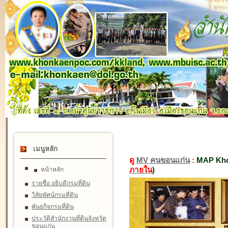
เมนูหลัก
ดู
MV คนขอนแก่น
:
MAP Kho
ภายใน
)
หน้าหลัก
รายชื่อ อธิบดีกรมที่ดิน
วิสัยทัศน์กรมที่ดิน
พันธกิจกรมที่ดิน
ประวัติสำนักงานที่ดินจังหวัด
ขอนแก่น