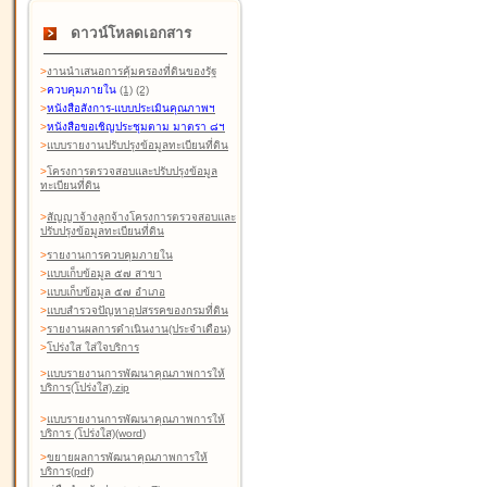
ดาวน์โหลดเอกสาร
>
งานนำเสนอการคุ้มครองที่ดินของรัฐ
>
ควบคุมภายใน
(1)
(2)
>
หนังสือสังการ-แบบประเมินคุณภาพฯ
>
หนังสือขอเชิญประชุมตาม มาตรา ๘ฯ
>
แบบรายงานปรับปรุงข้อมูลทะเบียนที่ดิน
>
โครงการตรวจสอบและปรับปรุงข้อมูล
ทะเบียนที่ดิน
>
สัญญาจ้างลูกจ้างโครงการตรวจสอบและ
ปรับปรุงข้อมูลทะเบียนที่ดิน
>
รายงานการควบคุมภายใน
>
แบบเก็บข้อมูล ๕๗ สาขา
>
แบบเก็บข้อมูล ๕๗ อำเภอ
>
แบบสำรวจปัญหาอุปสรรคของกรมที่ดิน
>
รายงานผลการดำเนินงาน(ประจำเดือน)
>
โปร่งใส ใส่ใจบริการ
>
แบบรายงานการพัฒนาคุณภาพการให้
บริการ(โปร่งใส).zip
>
แบบรายงานการพัฒนาคุณภาพการให้
บริการ (โปร่งใส)(word
)
>
ขยายผลการพัฒนาคุณภาพการให้
บริการ(pdf)