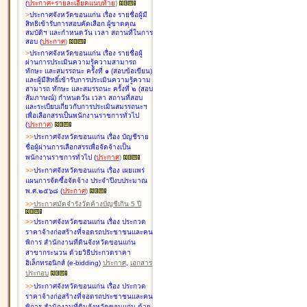
(
ประกาศ+รายละเอียดแนบท้าย
)
>
ประกาศจังหวัดขอนแก่น เรื่อง
รายชื่อผู้มี
สิทธิเข้ารับการสอบคัดเลือก ผู้ขาดคุณ
สมบัติฯ และกำหนดวัน เวลา สถานที่ในการ
สอบ
(
ประกาศ
)
>
ประกาศจังหวัดขอนแก่น เรื่อง
รายชื่อผู้
ผ่านการประเมินความรู้ความสามารถ
ทักษะ และสมรรถนะ ครั้งที่ ๑ (สอบข้อเขียน)
และผู้มีสิทธิ์เข้ารับการประเมินความรู้ความ
สามารถ ทักษะ และสมรรถนะ ครั้งที่ ๒ (สอบ
สัมภาษณ์) กำหนดวัน เวลา สถานที่สอบ
และระเบียบเกี่ยวกับการประเมินสมรรถนะฯ
เพื่อเลือกสรรเป็นพนักงานราชการทั่วไป
(
ประกาศ
)
>
>
ประกาศจังหวัดขอนแก่น เรื่อง
บัญชี
ราย
ชื่อผู้ผ่านการเลือกสรรเพื่อจัดจ้างเป็น
พนักงานราชการทั่วไป
(
ประกาศ
)
>
>
ประกาศจังหวัดขอนแก่น เรื่อง
เผยแพร่
แผนการจัดซื้อจัดจ้าง ประจำปีงบประมาณ
พ.ศ.๒๕๖๘
(
ประกาศ
)
>
>
ประกาศมัดจำรังวัดค้างบัญชีเกิน 5 ปี
>
>
ประกาศจังหวัดขอนแก่น เรื่อง ประกวด
ราคาจ้างก่อสร้างที่จอดรถประชาชนและคน
พิการ สำนักงานที่ดินจังหวัดขอนแก่น
สาขากระนวน ด้วยวิธีประกวดราคา
อิเล็กทรอนิกส์ (e-bidding)
ประกาศ
,
เอกสาร
ประกอบ
>
>
ประกาศจังหวัดขอนแก่น เรื่อง ประกวด
ราคาจ้างก่อสร้างที่จอดรถประชาชนและคน
พิการ สำนักงานที่ดินจังหวัดขอนแก่น ด้วย