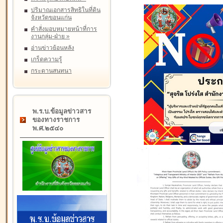
ปริมาณเอกสารสิทธิในที่ดิน
จังหวัดขอนแก่น
คำสั่งมอบหมายหน้าที่การ
งานกลุ่ม-ฝ่าย
»
อ่านข่าวย้อนหลัง
เกร็ดความรู้
กระดานสนทนา
พ.ร.บ.ข้อมูลข่าวสาร
ของทางราชการ
พ.ศ.๒๕๔๐