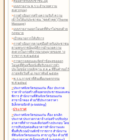
>
คู่มือสำหรับประชาชน Zip
>
แบบรายงาน พ.ร.บ.อำนวยความ
สะดวก(zip)
>
การดำเนินการสร้างความรับรู้ ความ
เข้าใจให้แก่ประชาชน "ชุดคำพูด"(Theme
Massage)
>
แบบรายงานออกโฉนดที่ดินฯไม่ชอบด้วย
กฎหมาย
>
เป้าหมายการให้บริการ
>
การดำเนินการตามคู่มือสำหรับประชาชน
ตามพระราชบัญญัติการอำนวยความ
สะดวกในการพิจารณาอนุญาตของท าง
ราชการ พ.ศ.๒๕๕๘
>
การตรวจสอบและจัดทำข้อมูลขอออก
โฉนดที่ดินหรือหนังสือรับรองการทำ
ประโยชน์จากหลักฐาน ส.ค.๑ ที่ยื่นคำขอไว้
ภายหลังวันที่ ๘ กุมภาพันธ์ ๒๕๕๓
>
พ.ร.บ.การเช่าที่ดินเพื่อเกษตรกรรม
พ.ศ.๒๕๒๔
>
ประกาศจังหวัดขอนแก่น เรื่อง ประกวด
ราคาจ้างก่อสร้างที่จอดรถประชาชนและคน
พิการ สำนักงานที่ดินจังหวัดขอนแก่น
สาขาน้ำพอง
ด้วยวิธีประกวดราคา
)
อิเล็กทรอนิกส์ (e-bidding
-
ประกาศ
>
ประกาศจังหวัดขอนแก่น เรื่อง ยกเลิก
ประกาศ ประกวดราคาจ้างก่อสร้างปรับปรุง
อาคารที่ทำการและสิ่งก่อสร้างประกอบ โดย
การปรับปรุงต่อเติมอาคารสำนักงานและ
พื้นที่บริเวณบ้านพักข้าราชการ สำนักงาน
ที่ดินจังหวัดขอนแก่น สาขาภูเวียง
ด้วยวิธี
)
ประกวดราคาอิเล็กทรอนิกส์ (e-bidding