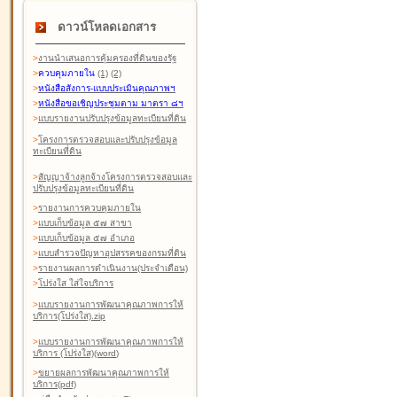
ดาวน์โหลดเอกสาร
>
งานนำเสนอการคุ้มครองที่ดินของรัฐ
>
ควบคุมภายใน
(1)
(2)
>
หนังสือสังการ-แบบประเมินคุณภาพฯ
>
หนังสือขอเชิญประชุมตาม มาตรา ๘ฯ
>
แบบรายงานปรับปรุงข้อมูลทะเบียนที่ดิน
>
โครงการตรวจสอบและปรับปรุงข้อมูล
ทะเบียนที่ดิน
>
สัญญาจ้างลูกจ้างโครงการตรวจสอบและ
ปรับปรุงข้อมูลทะเบียนที่ดิน
>
รายงานการควบคุมภายใน
>
แบบเก็บข้อมูล ๕๗ สาขา
>
แบบเก็บข้อมูล ๕๗ อำเภอ
>
แบบสำรวจปัญหาอุปสรรคของกรมที่ดิน
>
รายงานผลการดำเนินงาน(ประจำเดือน)
>
โปร่งใส ใส่ใจบริการ
>
แบบรายงานการพัฒนาคุณภาพการให้
บริการ(โปร่งใส).zip
>
แบบรายงานการพัฒนาคุณภาพการให้
บริการ (โปร่งใส)(word
)
>
ขยายผลการพัฒนาคุณภาพการให้
บริการ(pdf)