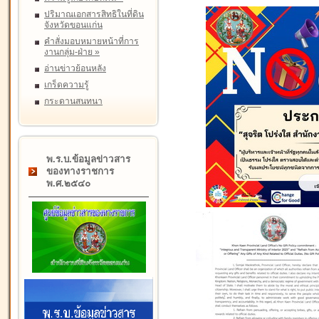
ปริมาณเอกสารสิทธิในที่ดิน
จังหวัดขอนแก่น
คำสั่งมอบหมายหน้าที่การ
งานกลุ่ม-ฝ่าย
»
อ่านข่าวย้อนหลัง
เกร็ดความรู้
กระดานสนทนา
พ.ร.บ.ข้อมูลข่าวสาร
ของทางราชการ
พ.ศ.๒๕๔๐