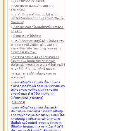
>
คู่มือสำหรับประชาชน Zip
>
แบบรายงาน พ.ร.บ.อำนวยความ
สะดวก(zip)
>
การดำเนินการสร้างความรับรู้ ความ
เข้าใจให้แก่ประชาชน "ชุดคำพูด"(Theme
Massage)
>
แบบรายงานออกโฉนดที่ดินฯไม่ชอบด้วย
กฎหมาย
>
เป้าหมายการให้บริการ
>
การดำเนินการตามคู่มือสำหรับประชาชน
ตามพระราชบัญญัติการอำนวยความ
สะดวกในการพิจารณาอนุญาตของท าง
ราชการ พ.ศ.๒๕๕๘
>
การตรวจสอบและจัดทำข้อมูลขอออก
โฉนดที่ดินหรือหนังสือรับรองการทำ
ประโยชน์จากหลักฐาน ส.ค.๑ ที่ยื่นคำขอไว้
ภายหลังวันที่ ๘ กุมภาพันธ์ ๒๕๕๓
>
พ.ร.บ.การเช่าที่ดินเพื่อเกษตรกรรม
พ.ศ.๒๕๒๔
>
ประกาศจังหวัดขอนแก่น เรื่อง ประกวด
ราคาจ้างก่อสร้างที่จอดรถประชาชนและคน
พิการ สำนักงานที่ดินจังหวัดขอนแก่น
สาขาน้ำพอง
ด้วยวิธีประกวดราคา
)
อิเล็กทรอนิกส์ (e-bidding
-
ประกาศ
>
ประกาศจังหวัดขอนแก่น เรื่อง ยกเลิก
ประกาศ ประกวดราคาจ้างก่อสร้างปรับปรุง
อาคารที่ทำการและสิ่งก่อสร้างประกอบ โดย
การปรับปรุงต่อเติมอาคารสำนักงานและ
พื้นที่บริเวณบ้านพักข้าราชการ สำนักงาน
ที่ดินจังหวัดขอนแก่น สาขาภูเวียง
ด้วยวิธี
)
ประกวดราคาอิเล็กทรอนิกส์ (e-bidding