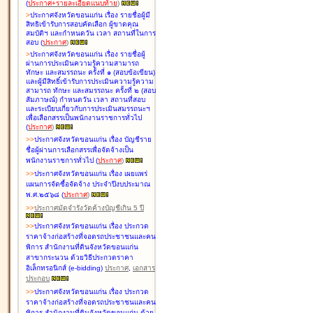
(
ประกาศ+รายละเอียดแนบท้าย
)
>
ประกาศจังหวัดขอนแก่น เรื่อง
รายชื่อผู้มี
สิทธิเข้ารับการสอบคัดเลือก ผู้ขาดคุณ
สมบัติฯ และกำหนดวัน เวลา สถานที่ในการ
สอบ
(
ประกาศ
)
>
ประกาศจังหวัดขอนแก่น เรื่อง
รายชื่อผู้
ผ่านการประเมินความรู้ความสามารถ
ทักษะ และสมรรถนะ ครั้งที่ ๑ (สอบข้อเขียน)
และผู้มีสิทธิ์เข้ารับการประเมินความรู้ความ
สามารถ ทักษะ และสมรรถนะ ครั้งที่ ๒ (สอบ
สัมภาษณ์) กำหนดวัน เวลา สถานที่สอบ
และระเบียบเกี่ยวกับการประเมินสมรรถนะฯ
เพื่อเลือกสรรเป็นพนักงานราชการทั่วไป
(
ประกาศ
)
>
>
ประกาศจังหวัดขอนแก่น เรื่อง
บัญชี
ราย
ชื่อผู้ผ่านการเลือกสรรเพื่อจัดจ้างเป็น
พนักงานราชการทั่วไป
(
ประกาศ
)
>
>
ประกาศจังหวัดขอนแก่น เรื่อง
เผยแพร่
แผนการจัดซื้อจัดจ้าง ประจำปีงบประมาณ
พ.ศ.๒๕๖๘
(
ประกาศ
)
>
>
ประกาศมัดจำรังวัดค้างบัญชีเกิน 5 ปี
>
>
ประกาศจังหวัดขอนแก่น เรื่อง ประกวด
ราคาจ้างก่อสร้างที่จอดรถประชาชนและคน
พิการ สำนักงานที่ดินจังหวัดขอนแก่น
สาขากระนวน ด้วยวิธีประกวดราคา
อิเล็กทรอนิกส์ (e-bidding)
ประกาศ
,
เอกสาร
ประกอบ
>
>
ประกาศจังหวัดขอนแก่น เรื่อง ประกวด
ราคาจ้างก่อสร้างที่จอดรถประชาชนและคน
พิการ สำนักงานที่ดินจังหวัดขอนแก่น ด้วย