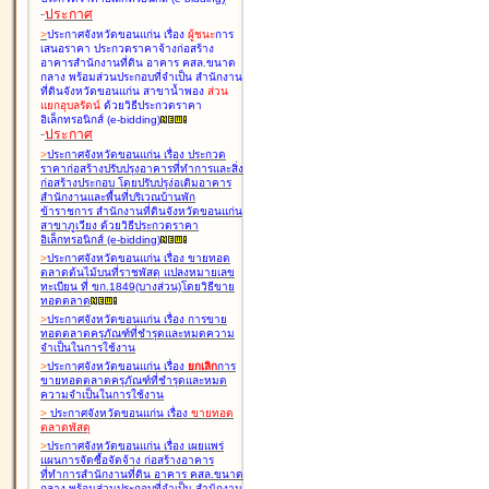
-
ประกาศ
>
ประกาศจังหวัดขอนแก่น เรื่อง
ผู้ชนะ
การ
เสนอราคา ประกวดราคาจ้างก่อสร้าง
อาคารสำนักงานที่ดิน อาคาร คสล.ขนาด
กลาง พร้อมส่วนประกอบที่จำเป็น สำนักงาน
ที่ดินจังหวัดขอนแก่น สาขาน้ำพอง
ส่วน
แยกอุบลรัตน์
ด้วยวิธีประกวดราคา
อิเล็กทรอนิกส์ (e-bidding
)
-
ประกาศ
>
ประกาศจังหวัดขอนแก่น เรื่อง
ประกวด
ราคาก่อสร้างปรับปรุงอาคารที่ทำการและสิ่ง
ก่อสร้างประกอบ โดยปรับปรุง่อเติมอาคาร
สำนักงานและพื้นที่บริเวณบ้านพัก
ข้าราชการ สำนักงานที่ดินจังหวัดขอนแก่น
สาขาภูเวียง ด้วยวิธีประกวดราคา
อิเล็กทรอนิกส์ (e-bidding
)
>
ประกาศจังหวัดขอนแก่น เรื่อง
ขายทอด
ตลาดต้นไม้บนที่ราชพัสดุ แปลงหมายเลข
ทะเบียน ที่ ขก.1849(บางส่วน)โดยวิธีขาย
ทอดตลาด
>
ประกาศจังหวัดขอนแก่น เรื่อง
การขาย
ทอดตลาดครุภัณฑ์ที่ชำรุดและหมดความ
จำเป็นในการใช้งาน
>
ประกาศจังหวัดขอนแก่น เรื่อง
ยกเลิก
การ
ขายทอดตลาดครุภัณฑ์ที่ชำรุดและหมด
ความจำเป็นในการใช้งาน
>
ประกาศจังหวัดขอนแก่น เรื่อง
ขายทอด
ตลาด
พัสดุ
>
ประกาศจังหวัดขอนแก่น เรื่อง
เผยแพร่
แผนการจัดซื้อจัดจ้าง ก่อสร้างอาคาร
ที่ทำการสำนักงานที่ดิน อาคาร คสล.ขนาด
กลาง พร้อมส่วนประกอบที่จำเป็น สำนักงาน