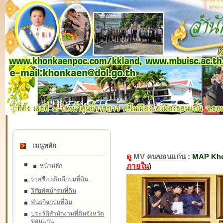
เมนูหลัก
ดู
MV คนขอนแก่น
:
MAP Kho
ภายใน
)
หน้าหลัก
รายชื่อ อธิบดีกรมที่ดิน
วิสัยทัศน์กรมที่ดิน
พันธกิจกรมที่ดิน
ประวัติสำนักงานที่ดินจังหวัด
ขอนแก่น