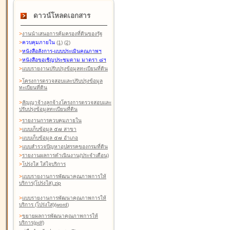
ดาวน์โหลดเอกสาร
>
งานนำเสนอการคุ้มครองที่ดินของรัฐ
>
ควบคุมภายใน
(1)
(2)
>
หนังสือสังการ-แบบประเมินคุณภาพฯ
>
หนังสือขอเชิญประชุมตาม มาตรา ๘ฯ
>
แบบรายงานปรับปรุงข้อมูลทะเบียนที่ดิน
>
โครงการตรวจสอบและปรับปรุงข้อมูล
ทะเบียนที่ดิน
>
สัญญาจ้างลูกจ้างโครงการตรวจสอบและ
ปรับปรุงข้อมูลทะเบียนที่ดิน
>
รายงานการควบคุมภายใน
>
แบบเก็บข้อมูล ๕๗ สาขา
>
แบบเก็บข้อมูล ๕๗ อำเภอ
>
แบบสำรวจปัญหาอุปสรรคของกรมที่ดิน
>
รายงานผลการดำเนินงาน(ประจำเดือน)
>
โปร่งใส ใส่ใจบริการ
>
แบบรายงานการพัฒนาคุณภาพการให้
บริการ(โปร่งใส).zip
>
แบบรายงานการพัฒนาคุณภาพการให้
บริการ (โปร่งใส)(word
)
>
ขยายผลการพัฒนาคุณภาพการให้
บริการ(pdf)