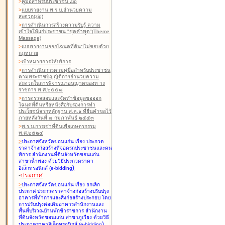
>
คู่มือสำหรับประชาชน Zip
>
แบบรายงาน พ.ร.บ.อำนวยความ
สะดวก(zip)
>
การดำเนินการสร้างความรับรู้ ความ
เข้าใจให้แก่ประชาชน "ชุดคำพูด"(Theme
Massage)
>
แบบรายงานออกโฉนดที่ดินฯไม่ชอบด้วย
กฎหมาย
>
เป้าหมายการให้บริการ
>
การดำเนินการตามคู่มือสำหรับประชาชน
ตามพระราชบัญญัติการอำนวยความ
สะดวกในการพิจารณาอนุญาตของท าง
ราชการ พ.ศ.๒๕๕๘
>
การตรวจสอบและจัดทำข้อมูลขอออก
โฉนดที่ดินหรือหนังสือรับรองการทำ
ประโยชน์จากหลักฐาน ส.ค.๑ ที่ยื่นคำขอไว้
ภายหลังวันที่ ๘ กุมภาพันธ์ ๒๕๕๓
>
พ.ร.บ.การเช่าที่ดินเพื่อเกษตรกรรม
พ.ศ.๒๕๒๔
>
ประกาศจังหวัดขอนแก่น เรื่อง ประกวด
ราคาจ้างก่อสร้างที่จอดรถประชาชนและคน
พิการ สำนักงานที่ดินจังหวัดขอนแก่น
สาขาน้ำพอง
ด้วยวิธีประกวดราคา
)
อิเล็กทรอนิกส์ (e-bidding
-
ประกาศ
>
ประกาศจังหวัดขอนแก่น เรื่อง ยกเลิก
ประกาศ ประกวดราคาจ้างก่อสร้างปรับปรุง
อาคารที่ทำการและสิ่งก่อสร้างประกอบ โดย
การปรับปรุงต่อเติมอาคารสำนักงานและ
พื้นที่บริเวณบ้านพักข้าราชการ สำนักงาน
ที่ดินจังหวัดขอนแก่น สาขาภูเวียง
ด้วยวิธี
)
ประกวดราคาอิเล็กทรอนิกส์ (e-bidding