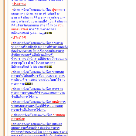
-
ประกาศ
>
ประกาศจังหวัดขอนแก่น เรื่อง
ผู้ชนะ
การ
เสนอราคา ประกวดราคาจ้างก่อสร้าง
อาคารสำนักงานที่ดิน อาคาร คสล.ขนาด
กลาง พร้อมส่วนประกอบที่จำเป็น สำนักงาน
ที่ดินจังหวัดขอนแก่น สาขาน้ำพอง
ส่วน
แยกอุบลรัตน์
ด้วยวิธีประกวดราคา
อิเล็กทรอนิกส์ (e-bidding
)
-
ประกาศ
>
ประกาศจังหวัดขอนแก่น เรื่อง
ประกวด
ราคาก่อสร้างปรับปรุงอาคารที่ทำการและสิ่ง
ก่อสร้างประกอบ โดยปรับปรุง่อเติมอาคาร
สำนักงานและพื้นที่บริเวณบ้านพัก
ข้าราชการ สำนักงานที่ดินจังหวัดขอนแก่น
สาขาภูเวียง ด้วยวิธีประกวดราคา
อิเล็กทรอนิกส์ (e-bidding
)
>
ประกาศจังหวัดขอนแก่น เรื่อง
ขายทอด
ตลาดต้นไม้บนที่ราชพัสดุ แปลงหมายเลข
ทะเบียน ที่ ขก.1849(บางส่วน)โดยวิธีขาย
ทอดตลาด
>
ประกาศจังหวัดขอนแก่น เรื่อง
การขาย
ทอดตลาดครุภัณฑ์ที่ชำรุดและหมดความ
จำเป็นในการใช้งาน
>
ประกาศจังหวัดขอนแก่น เรื่อง
ยกเลิก
การ
ขายทอดตลาดครุภัณฑ์ที่ชำรุดและหมด
ความจำเป็นในการใช้งาน
>
ประกาศจังหวัดขอนแก่น เรื่อง
ขายทอด
ตลาด
พัสดุ
>
ประกาศจังหวัดขอนแก่น เรื่อง
เผยแพร่
แผนการจัดซื้อจัดจ้าง ก่อสร้างอาคาร
ที่ทำการสำนักงานที่ดิน อาคาร คสล.ขนาด
กลาง พร้อมส่วนประกอบที่จำเป็น สำนักงาน