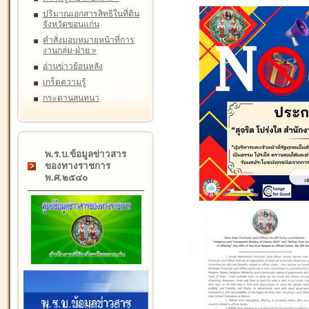
ปริมาณเอกสารสิทธิในที่ดิน
จังหวัดขอนแก่น
คำสั่งมอบหมายหน้าที่การ
งานกลุ่ม-ฝ่าย
»
อ่านข่าวย้อนหลัง
เกร็ดความรู้
กระดานสนทนา
พ.ร.บ.ข้อมูลข่าวสาร
ของทางราชการ
พ.ศ.๒๕๔๐