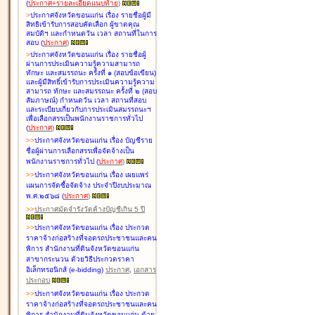
(
ประกาศ+รายละเอียดแนบท้าย
)
>
ประกาศจังหวัดขอนแก่น เรื่อง
รายชื่อผู้มี
สิทธิเข้ารับการสอบคัดเลือก ผู้ขาดคุณ
สมบัติฯ และกำหนดวัน เวลา สถานที่ในการ
สอบ
(
ประกาศ
)
>
ประกาศจังหวัดขอนแก่น เรื่อง
รายชื่อผู้
ผ่านการประเมินความรู้ความสามารถ
ทักษะ และสมรรถนะ ครั้งที่ ๑ (สอบข้อเขียน)
และผู้มีสิทธิ์เข้ารับการประเมินความรู้ความ
สามารถ ทักษะ และสมรรถนะ ครั้งที่ ๒ (สอบ
สัมภาษณ์) กำหนดวัน เวลา สถานที่สอบ
และระเบียบเกี่ยวกับการประเมินสมรรถนะฯ
เพื่อเลือกสรรเป็นพนักงานราชการทั่วไป
(
ประกาศ
)
>
>
ประกาศจังหวัดขอนแก่น เรื่อง
บัญชี
ราย
ชื่อผู้ผ่านการเลือกสรรเพื่อจัดจ้างเป็น
พนักงานราชการทั่วไป
(
ประกาศ
)
>
>
ประกาศจังหวัดขอนแก่น เรื่อง
เผยแพร่
แผนการจัดซื้อจัดจ้าง ประจำปีงบประมาณ
พ.ศ.๒๕๖๘
(
ประกาศ
)
>
>
ประกาศมัดจำรังวัดค้างบัญชีเกิน 5 ปี
>
>
ประกาศจังหวัดขอนแก่น เรื่อง ประกวด
ราคาจ้างก่อสร้างที่จอดรถประชาชนและคน
พิการ สำนักงานที่ดินจังหวัดขอนแก่น
สาขากระนวน ด้วยวิธีประกวดราคา
อิเล็กทรอนิกส์ (e-bidding)
ประกาศ
,
เอกสาร
ประกอบ
>
>
ประกาศจังหวัดขอนแก่น เรื่อง ประกวด
ราคาจ้างก่อสร้างที่จอดรถประชาชนและคน
พิการ สำนักงานที่ดินจังหวัดขอนแก่น ด้วย