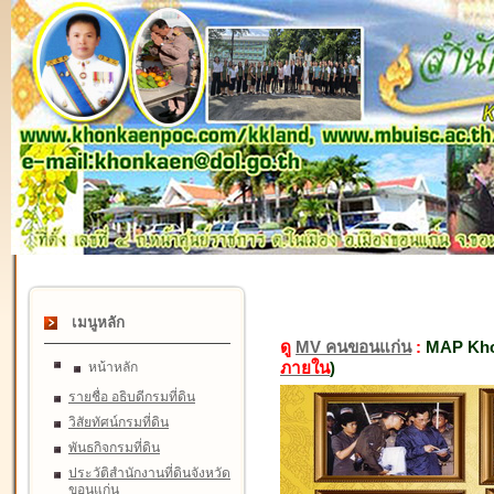
เมนูหลัก
ดู
MV คนขอนแก่น
:
MAP Kho
ภายใน
)
หน้าหลัก
รายชื่อ อธิบดีกรมที่ดิน
วิสัยทัศน์กรมที่ดิน
พันธกิจกรมที่ดิน
ประวัติสำนักงานที่ดินจังหวัด
ขอนแก่น