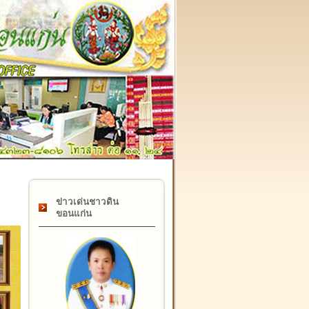
๑๗ กุมภาพันธ์ "วันคล้ายวันสถาปนากรมที่ดิน
ข่าวเด่นชาวดิน
ขอนแก่น