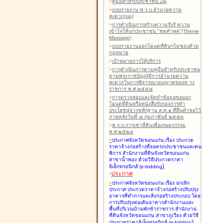
>
คู่มือสำหรับประชาชน Zip
>
แบบรายงาน พ.ร.บ.อำนวยความ
สะดวก(zip)
>
การดำเนินการสร้างความรับรู้ ความ
เข้าใจให้แก่ประชาชน "ชุดคำพูด"(Theme
Massage)
>
แบบรายงานออกโฉนดที่ดินฯไม่ชอบด้วย
กฎหมาย
>
เป้าหมายการให้บริการ
>
การดำเนินการตามคู่มือสำหรับประชาชน
ตามพระราชบัญญัติการอำนวยความ
สะดวกในการพิจารณาอนุญาตของท าง
ราชการ พ.ศ.๒๕๕๘
>
การตรวจสอบและจัดทำข้อมูลขอออก
โฉนดที่ดินหรือหนังสือรับรองการทำ
ประโยชน์จากหลักฐาน ส.ค.๑ ที่ยื่นคำขอไว้
ภายหลังวันที่ ๘ กุมภาพันธ์ ๒๕๕๓
>
พ.ร.บ.การเช่าที่ดินเพื่อเกษตรกรรม
พ.ศ.๒๕๒๔
>
ประกาศจังหวัดขอนแก่น เรื่อง ประกวด
ราคาจ้างก่อสร้างที่จอดรถประชาชนและคน
พิการ สำนักงานที่ดินจังหวัดขอนแก่น
สาขาน้ำพอง
ด้วยวิธีประกวดราคา
)
อิเล็กทรอนิกส์ (e-bidding
-
ประกาศ
>
ประกาศจังหวัดขอนแก่น เรื่อง ยกเลิก
ประกาศ ประกวดราคาจ้างก่อสร้างปรับปรุง
อาคารที่ทำการและสิ่งก่อสร้างประกอบ โดย
การปรับปรุงต่อเติมอาคารสำนักงานและ
พื้นที่บริเวณบ้านพักข้าราชการ สำนักงาน
ที่ดินจังหวัดขอนแก่น สาขาภูเวียง
ด้วยวิธี
)
ประกวดราคาอิเล็กทรอนิกส์ (e-bidding