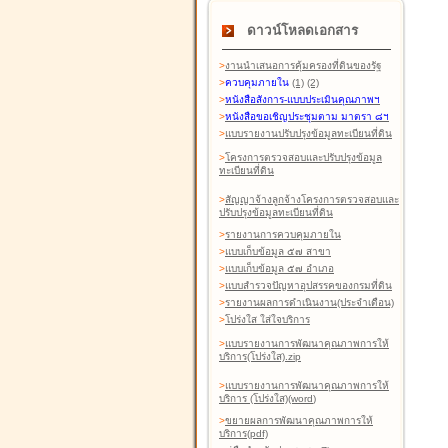
ดาวน์โหลดเอกสาร
>
งานนำเสนอการคุ้มครองที่ดินของรัฐ
>
ควบคุมภายใน
(1)
(2)
>
หนังสือสังการ-แบบประเมินคุณภาพฯ
>
หนังสือขอเชิญประชุมตาม มาตรา ๘ฯ
>
แบบรายงานปรับปรุงข้อมูลทะเบียนที่ดิน
>
โครงการตรวจสอบและปรับปรุงข้อมูล
ทะเบียนที่ดิน
>
สัญญาจ้างลูกจ้างโครงการตรวจสอบและ
ปรับปรุงข้อมูลทะเบียนที่ดิน
>
รายงานการควบคุมภายใน
>
แบบเก็บข้อมูล ๕๗ สาขา
>
แบบเก็บข้อมูล ๕๗ อำเภอ
>
แบบสำรวจปัญหาอุปสรรคของกรมที่ดิน
>
รายงานผลการดำเนินงาน(ประจำเดือน)
>
โปร่งใส ใส่ใจบริการ
>
แบบรายงานการพัฒนาคุณภาพการให้
บริการ(โปร่งใส).zip
>
แบบรายงานการพัฒนาคุณภาพการให้
บริการ (โปร่งใส)(word
)
>
ขยายผลการพัฒนาคุณภาพการให้
บริการ(pdf)