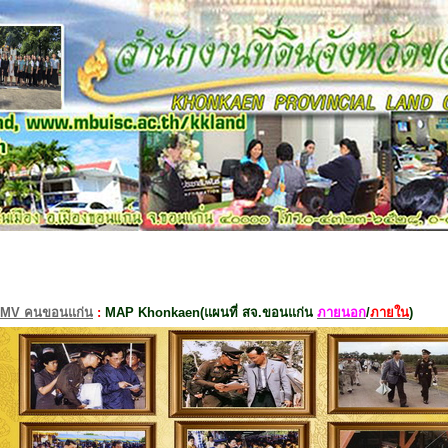
MV คนขอนแก่น
:
MAP Khonkaen(แผนที่ สจ.ขอนแก่น
ภายนอก
/
ภายใน
)