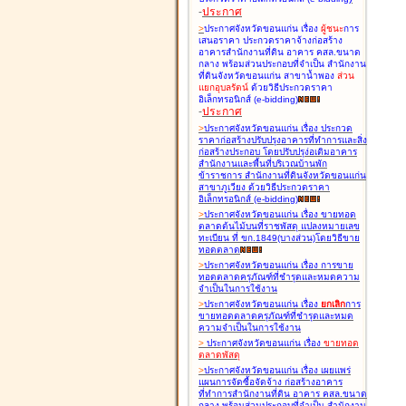
-
ประกาศ
>
ประกาศจังหวัดขอนแก่น เรื่อง
ผู้ชนะ
การ
เสนอราคา ประกวดราคาจ้างก่อสร้าง
อาคารสำนักงานที่ดิน อาคาร คสล.ขนาด
กลาง พร้อมส่วนประกอบที่จำเป็น สำนักงาน
ที่ดินจังหวัดขอนแก่น สาขาน้ำพอง
ส่วน
แยกอุบลรัตน์
ด้วยวิธีประกวดราคา
อิเล็กทรอนิกส์ (e-bidding
)
-
ประกาศ
>
ประกาศจังหวัดขอนแก่น เรื่อง
ประกวด
ราคาก่อสร้างปรับปรุงอาคารที่ทำการและสิ่ง
ก่อสร้างประกอบ โดยปรับปรุง่อเติมอาคาร
สำนักงานและพื้นที่บริเวณบ้านพัก
ข้าราชการ สำนักงานที่ดินจังหวัดขอนแก่น
สาขาภูเวียง ด้วยวิธีประกวดราคา
อิเล็กทรอนิกส์ (e-bidding
)
>
ประกาศจังหวัดขอนแก่น เรื่อง
ขายทอด
ตลาดต้นไม้บนที่ราชพัสดุ แปลงหมายเลข
ทะเบียน ที่ ขก.1849(บางส่วน)โดยวิธีขาย
ทอดตลาด
>
ประกาศจังหวัดขอนแก่น เรื่อง
การขาย
ทอดตลาดครุภัณฑ์ที่ชำรุดและหมดความ
จำเป็นในการใช้งาน
>
ประกาศจังหวัดขอนแก่น เรื่อง
ยกเลิก
การ
ขายทอดตลาดครุภัณฑ์ที่ชำรุดและหมด
ความจำเป็นในการใช้งาน
>
ประกาศจังหวัดขอนแก่น เรื่อง
ขายทอด
ตลาด
พัสดุ
>
ประกาศจังหวัดขอนแก่น เรื่อง
เผยแพร่
แผนการจัดซื้อจัดจ้าง ก่อสร้างอาคาร
ที่ทำการสำนักงานที่ดิน อาคาร คสล.ขนาด
กลาง พร้อมส่วนประกอบที่จำเป็น สำนักงาน