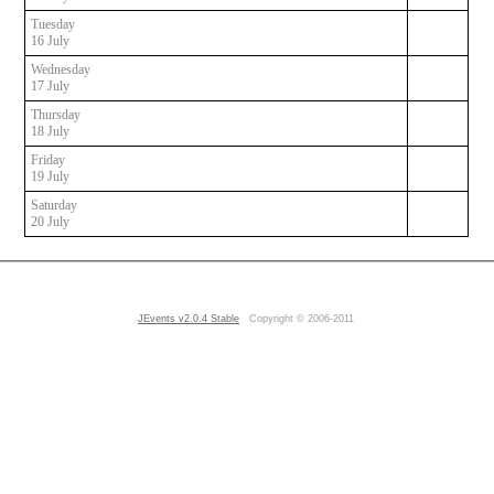
Tuesday
16 July
Wednesday
17 July
Thursday
18 July
Friday
19 July
Saturday
20 July
JEvents v2.0.4 Stable
Copyright © 2006-2011