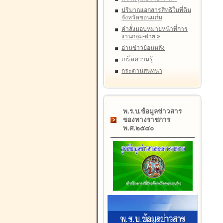
ปริมาณเอกสารสิทธิในที่ดิน
จังหวัดขอนแก่น
คำสั่งมอบหมายหน้าที่การ
งานกลุ่ม-ฝ่าย
»
อ่านข่าวย้อนหลัง
เกร็ดความรู้
กระดานสนทนา
พ.ร.บ.ข้อมูลข่าวสาร
ของทางราชการ
พ.ศ.๒๕๔๐