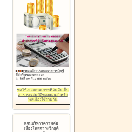
รายละเอียดประกอบรายการบัญชี
ที่สำคัญของงบทดลอง
ณ วันที่ ๓๐ กันยายน ๒๕๖๘
ขอใช้-ขอถอนสภาพที่ดินอันเป็น
สาธารณสมบัติของแผ่นสำหรับ
พลเมืองใช้ร่วมกัน
แผนบริหารความต่อ
เนื่องในสภาวะวิกฤติ