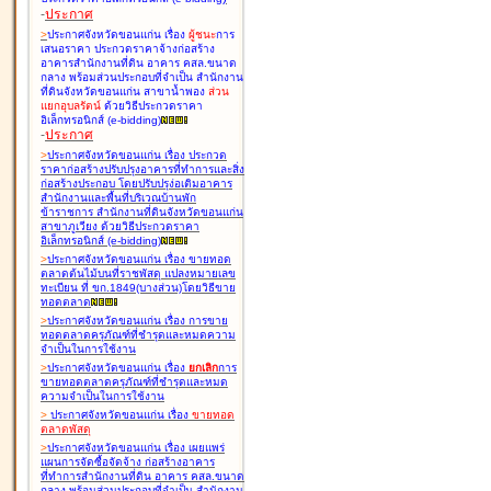
-
ประกาศ
>
ประกาศจังหวัดขอนแก่น เรื่อง
ผู้ชนะ
การ
เสนอราคา ประกวดราคาจ้างก่อสร้าง
อาคารสำนักงานที่ดิน อาคาร คสล.ขนาด
กลาง พร้อมส่วนประกอบที่จำเป็น สำนักงาน
ที่ดินจังหวัดขอนแก่น สาขาน้ำพอง
ส่วน
แยกอุบลรัตน์
ด้วยวิธีประกวดราคา
อิเล็กทรอนิกส์ (e-bidding
)
-
ประกาศ
>
ประกาศจังหวัดขอนแก่น เรื่อง
ประกวด
ราคาก่อสร้างปรับปรุงอาคารที่ทำการและสิ่ง
ก่อสร้างประกอบ โดยปรับปรุง่อเติมอาคาร
สำนักงานและพื้นที่บริเวณบ้านพัก
ข้าราชการ สำนักงานที่ดินจังหวัดขอนแก่น
สาขาภูเวียง ด้วยวิธีประกวดราคา
อิเล็กทรอนิกส์ (e-bidding
)
>
ประกาศจังหวัดขอนแก่น เรื่อง
ขายทอด
ตลาดต้นไม้บนที่ราชพัสดุ แปลงหมายเลข
ทะเบียน ที่ ขก.1849(บางส่วน)โดยวิธีขาย
ทอดตลาด
>
ประกาศจังหวัดขอนแก่น เรื่อง
การขาย
ทอดตลาดครุภัณฑ์ที่ชำรุดและหมดความ
จำเป็นในการใช้งาน
>
ประกาศจังหวัดขอนแก่น เรื่อง
ยกเลิก
การ
ขายทอดตลาดครุภัณฑ์ที่ชำรุดและหมด
ความจำเป็นในการใช้งาน
>
ประกาศจังหวัดขอนแก่น เรื่อง
ขายทอด
ตลาด
พัสดุ
>
ประกาศจังหวัดขอนแก่น เรื่อง
เผยแพร่
แผนการจัดซื้อจัดจ้าง ก่อสร้างอาคาร
ที่ทำการสำนักงานที่ดิน อาคาร คสล.ขนาด
กลาง พร้อมส่วนประกอบที่จำเป็น สำนักงาน