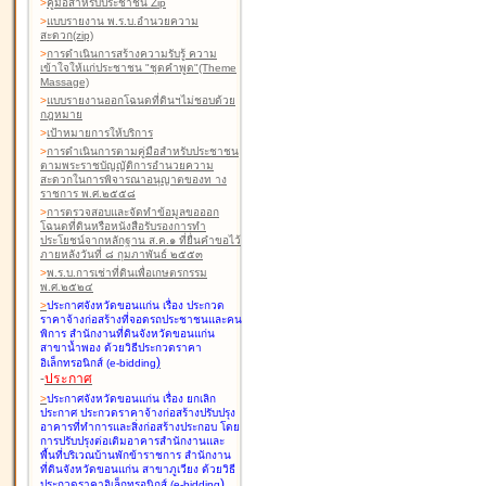
>
คู่มือสำหรับประชาชน Zip
>
แบบรายงาน พ.ร.บ.อำนวยความ
สะดวก(zip)
>
การดำเนินการสร้างความรับรู้ ความ
เข้าใจให้แก่ประชาชน "ชุดคำพูด"(Theme
Massage)
>
แบบรายงานออกโฉนดที่ดินฯไม่ชอบด้วย
กฎหมาย
>
เป้าหมายการให้บริการ
>
การดำเนินการตามคู่มือสำหรับประชาชน
ตามพระราชบัญญัติการอำนวยความ
สะดวกในการพิจารณาอนุญาตของท าง
ราชการ พ.ศ.๒๕๕๘
>
การตรวจสอบและจัดทำข้อมูลขอออก
โฉนดที่ดินหรือหนังสือรับรองการทำ
ประโยชน์จากหลักฐาน ส.ค.๑ ที่ยื่นคำขอไว้
ภายหลังวันที่ ๘ กุมภาพันธ์ ๒๕๕๓
>
พ.ร.บ.การเช่าที่ดินเพื่อเกษตรกรรม
พ.ศ.๒๕๒๔
>
ประกาศจังหวัดขอนแก่น เรื่อง ประกวด
ราคาจ้างก่อสร้างที่จอดรถประชาชนและคน
พิการ สำนักงานที่ดินจังหวัดขอนแก่น
สาขาน้ำพอง
ด้วยวิธีประกวดราคา
)
อิเล็กทรอนิกส์ (e-bidding
-
ประกาศ
>
ประกาศจังหวัดขอนแก่น เรื่อง ยกเลิก
ประกาศ ประกวดราคาจ้างก่อสร้างปรับปรุง
อาคารที่ทำการและสิ่งก่อสร้างประกอบ โดย
การปรับปรุงต่อเติมอาคารสำนักงานและ
พื้นที่บริเวณบ้านพักข้าราชการ สำนักงาน
ที่ดินจังหวัดขอนแก่น สาขาภูเวียง
ด้วยวิธี
)
ประกวดราคาอิเล็กทรอนิกส์ (e-bidding