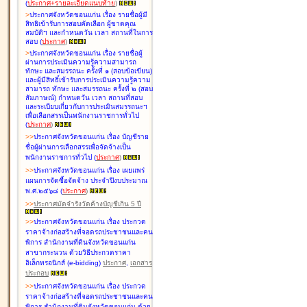
(
ประกาศ+รายละเอียดแนบท้าย
)
>
ประกาศจังหวัดขอนแก่น เรื่อง
รายชื่อผู้มี
สิทธิเข้ารับการสอบคัดเลือก ผู้ขาดคุณ
สมบัติฯ และกำหนดวัน เวลา สถานที่ในการ
สอบ
(
ประกาศ
)
>
ประกาศจังหวัดขอนแก่น เรื่อง
รายชื่อผู้
ผ่านการประเมินความรู้ความสามารถ
ทักษะ และสมรรถนะ ครั้งที่ ๑ (สอบข้อเขียน)
และผู้มีสิทธิ์เข้ารับการประเมินความรู้ความ
สามารถ ทักษะ และสมรรถนะ ครั้งที่ ๒ (สอบ
สัมภาษณ์) กำหนดวัน เวลา สถานที่สอบ
และระเบียบเกี่ยวกับการประเมินสมรรถนะฯ
เพื่อเลือกสรรเป็นพนักงานราชการทั่วไป
(
ประกาศ
)
>
>
ประกาศจังหวัดขอนแก่น เรื่อง
บัญชี
ราย
ชื่อผู้ผ่านการเลือกสรรเพื่อจัดจ้างเป็น
พนักงานราชการทั่วไป
(
ประกาศ
)
>
>
ประกาศจังหวัดขอนแก่น เรื่อง
เผยแพร่
แผนการจัดซื้อจัดจ้าง ประจำปีงบประมาณ
พ.ศ.๒๕๖๘
(
ประกาศ
)
>
>
ประกาศมัดจำรังวัดค้างบัญชีเกิน 5 ปี
>
>
ประกาศจังหวัดขอนแก่น เรื่อง ประกวด
ราคาจ้างก่อสร้างที่จอดรถประชาชนและคน
พิการ สำนักงานที่ดินจังหวัดขอนแก่น
สาขากระนวน ด้วยวิธีประกวดราคา
อิเล็กทรอนิกส์ (e-bidding)
ประกาศ
,
เอกสาร
ประกอบ
>
>
ประกาศจังหวัดขอนแก่น เรื่อง ประกวด
ราคาจ้างก่อสร้างที่จอดรถประชาชนและคน
พิการ สำนักงานที่ดินจังหวัดขอนแก่น ด้วย