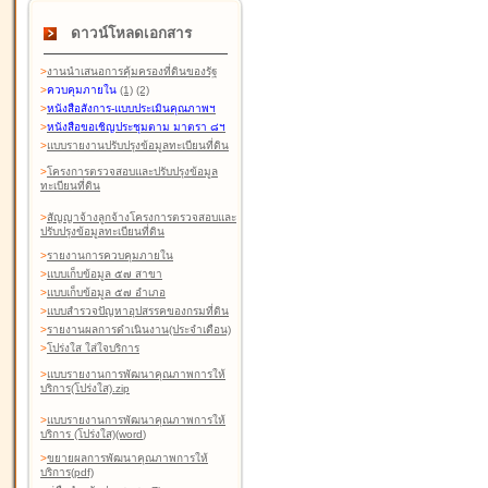
ดาวน์โหลดเอกสาร
>
งานนำเสนอการคุ้มครองที่ดินของรัฐ
>
ควบคุมภายใน
(1)
(2)
>
หนังสือสังการ-แบบประเมินคุณภาพฯ
>
หนังสือขอเชิญประชุมตาม มาตรา ๘ฯ
>
แบบรายงานปรับปรุงข้อมูลทะเบียนที่ดิน
>
โครงการตรวจสอบและปรับปรุงข้อมูล
ทะเบียนที่ดิน
>
สัญญาจ้างลูกจ้างโครงการตรวจสอบและ
ปรับปรุงข้อมูลทะเบียนที่ดิน
>
รายงานการควบคุมภายใน
>
แบบเก็บข้อมูล ๕๗ สาขา
>
แบบเก็บข้อมูล ๕๗ อำเภอ
>
แบบสำรวจปัญหาอุปสรรคของกรมที่ดิน
>
รายงานผลการดำเนินงาน(ประจำเดือน)
>
โปร่งใส ใส่ใจบริการ
>
แบบรายงานการพัฒนาคุณภาพการให้
บริการ(โปร่งใส).zip
>
แบบรายงานการพัฒนาคุณภาพการให้
บริการ (โปร่งใส)(word
)
>
ขยายผลการพัฒนาคุณภาพการให้
บริการ(pdf)