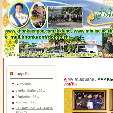
เมนูหลัก
ดู
MV คนขอนแก่น
:
MAP Kho
ภายใน
)
หน้าหลัก
รายชื่อ อธิบดีกรมที่ดิน
วิสัยทัศน์กรมที่ดิน
พันธกิจกรมที่ดิน
ประวัติสำนักงานที่ดินจังหวัด
ขอนแก่น