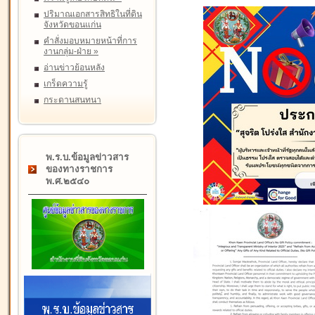
ปริมาณเอกสารสิทธิในที่ดิน
จังหวัดขอนแก่น
คำสั่งมอบหมายหน้าที่การ
งานกลุ่ม-ฝ่าย
»
อ่านข่าวย้อนหลัง
เกร็ดความรู้
กระดานสนทนา
พ.ร.บ.ข้อมูลข่าวสาร
ของทางราชการ
พ.ศ.๒๕๔๐