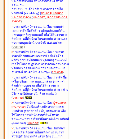
ประกอบที่จำเป็น สำนักงานที่ดินจังหวัด
ขอนแก่น
สาขาชุมแพ ด้วยวิธีประกวดราคาอิเล็ก
ทรอนิกส์ (e-bidding
)
(
ประกาศ
,
เอกสาร
ประกวดราคา
)
(
ประกาศ2
,
เอกสารประกวด
ราคา2
)
>
ประกาศจังหวัดขอนแก่น เรื่อง
เผยแพร่
แผนการจัดซื้อจัดจ้าง ผลิตหลักเขตที่ดิน
และหมุดหลักฐานแผนที่ เพื่อใช้ในราชการ
สำนักงานที่ดินจังหวัดขอนแก่น สาขาและ
ส่วนแยกอุบลรัตน์ ประจำปี พ.ศ.๒๕๖๗
(
ประกาศ
)
>
ประกาศจังหวัดขอนแก่น เรื่อง
ประกวด
ราคาจ้างเผยแพร่แผนการจัดซื้อจัดจ้าง
ผลิตหลักเขตที่ดินและหมุดหลักฐานแผนที่
เพื่อใช้ในการปฏิบัติงานรังวัดของสำนักงาน
ที่ดินจังหวัดขอนแก่น สาขาและส่วนแยก
อุบลรัตน์ ประจำปี พ.ศ.๒๕๖๗
(
ประกาศ
)
>
ประกาศจังหวัดขอนแก่น เรื่อง
การจัดซื้อ
เครื่องปรับอากาศ แบบแยกส่วน (ราคาค่า
ติดตั้ง) แบบแขวน เพื่อใช้ในราชการ
สำนักงานที่ดินจังหวัดขอนแก่น สาขา ด้วย
วิธีตลาดอิเล็กทรอนิกส์ (e-market)
(
ประกาศ
)
>
ประกาศจังหวัดขอนแก่น เรื่อง
ผู้ชนะการ
เสนอราคา
จัดซื้อเครื่องปรับอากาศ แบบ
แยกส่วน (ราคาค่าติดตั้ง) แบบแขวน เพื่อ
ใช้ในราชการสำนักงานที่ดินจังหวัด
ขอนแก่น/สาขา ด้วยวิธีตลาดอิเล็กทรอนิกส์
(e-market)
(
ประกาศ
)
>
ประกาศจังหวัดขอนแก่น เรื่อง
รับสมัคร
บุคคลเพื่อเลือกสรรเป็นพนักงานราชการ
ทั่วไป(สำนักงานที่ดินจังหวัดขอนแก่น)