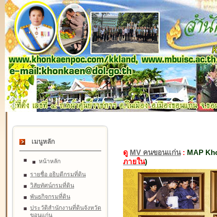
เมนูหลัก
ดู
MV คนขอนแก่น
:
MAP Kho
ภายใน
)
หน้าหลัก
รายชื่อ อธิบดีกรมที่ดิน
วิสัยทัศน์กรมที่ดิน
พันธกิจกรมที่ดิน
ประวัติสำนักงานที่ดินจังหวัด
ขอนแก่น