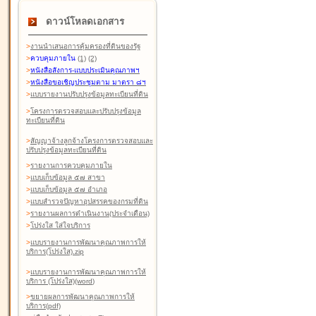
ดาวน์โหลดเอกสาร
>
งานนำเสนอการคุ้มครองที่ดินของรัฐ
>
ควบคุมภายใน
(1)
(2)
>
หนังสือสังการ-แบบประเมินคุณภาพฯ
>
หนังสือขอเชิญประชุมตาม มาตรา ๘ฯ
>
แบบรายงานปรับปรุงข้อมูลทะเบียนที่ดิน
>
โครงการตรวจสอบและปรับปรุงข้อมูล
ทะเบียนที่ดิน
>
สัญญาจ้างลูกจ้างโครงการตรวจสอบและ
ปรับปรุงข้อมูลทะเบียนที่ดิน
>
รายงานการควบคุมภายใน
>
แบบเก็บข้อมูล ๕๗ สาขา
>
แบบเก็บข้อมูล ๕๗ อำเภอ
>
แบบสำรวจปัญหาอุปสรรคของกรมที่ดิน
>
รายงานผลการดำเนินงาน(ประจำเดือน)
>
โปร่งใส ใส่ใจบริการ
>
แบบรายงานการพัฒนาคุณภาพการให้
บริการ(โปร่งใส).zip
>
แบบรายงานการพัฒนาคุณภาพการให้
บริการ (โปร่งใส)(word
)
>
ขยายผลการพัฒนาคุณภาพการให้
บริการ(pdf)