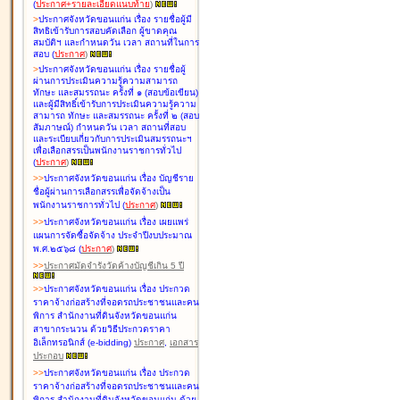
(
ประกาศ+รายละเอียดแนบท้าย
)
>
ประกาศจังหวัดขอนแก่น เรื่อง
รายชื่อผู้มี
สิทธิเข้ารับการสอบคัดเลือก ผู้ขาดคุณ
สมบัติฯ และกำหนดวัน เวลา สถานที่ในการ
สอบ
(
ประกาศ
)
>
ประกาศจังหวัดขอนแก่น เรื่อง
รายชื่อผู้
ผ่านการประเมินความรู้ความสามารถ
ทักษะ และสมรรถนะ ครั้งที่ ๑ (สอบข้อเขียน)
และผู้มีสิทธิ์เข้ารับการประเมินความรู้ความ
สามารถ ทักษะ และสมรรถนะ ครั้งที่ ๒ (สอบ
สัมภาษณ์) กำหนดวัน เวลา สถานที่สอบ
และระเบียบเกี่ยวกับการประเมินสมรรถนะฯ
เพื่อเลือกสรรเป็นพนักงานราชการทั่วไป
(
ประกาศ
)
>
>
ประกาศจังหวัดขอนแก่น เรื่อง
บัญชี
ราย
ชื่อผู้ผ่านการเลือกสรรเพื่อจัดจ้างเป็น
พนักงานราชการทั่วไป
(
ประกาศ
)
>
>
ประกาศจังหวัดขอนแก่น เรื่อง
เผยแพร่
แผนการจัดซื้อจัดจ้าง ประจำปีงบประมาณ
พ.ศ.๒๕๖๘
(
ประกาศ
)
>
>
ประกาศมัดจำรังวัดค้างบัญชีเกิน 5 ปี
>
>
ประกาศจังหวัดขอนแก่น เรื่อง ประกวด
ราคาจ้างก่อสร้างที่จอดรถประชาชนและคน
พิการ สำนักงานที่ดินจังหวัดขอนแก่น
สาขากระนวน ด้วยวิธีประกวดราคา
อิเล็กทรอนิกส์ (e-bidding)
ประกาศ
,
เอกสาร
ประกอบ
>
>
ประกาศจังหวัดขอนแก่น เรื่อง ประกวด
ราคาจ้างก่อสร้างที่จอดรถประชาชนและคน
พิการ สำนักงานที่ดินจังหวัดขอนแก่น ด้วย