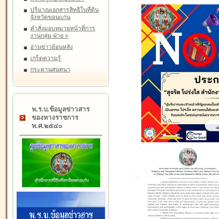
ปริมาณเอกสารสิทธิในที่ดิน
จังหวัดขอนแก่น
คำสั่งมอบหมายหน้าที่การ
งานกลุ่ม-ฝ่าย
»
อ่านข่าวย้อนหลัง
เกร็ดความรู้
กระดานสนทนา
พ.ร.บ.ข้อมูลข่าวสาร
ของทางราชการ
พ.ศ.๒๕๔๐