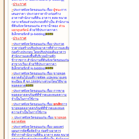
-
ประกาศ
>
ประกาศจังหวัดขอนแก่น เรื่อง
ผู้ชนะ
การ
เสนอราคา ประกวดราคาจ้างก่อสร้าง
อาคารสำนักงานที่ดิน อาคาร คสล.ขนาด
กลาง พร้อมส่วนประกอบที่จำเป็น สำนักงาน
ที่ดินจังหวัดขอนแก่น สาขาน้ำพอง
ส่วน
แยกอุบลรัตน์
ด้วยวิธีประกวดราคา
อิเล็กทรอนิกส์ (e-bidding
)
-
ประกาศ
>
ประกาศจังหวัดขอนแก่น เรื่อง
ประกวด
ราคาก่อสร้างปรับปรุงอาคารที่ทำการและสิ่ง
ก่อสร้างประกอบ โดยปรับปรุง่อเติมอาคาร
สำนักงานและพื้นที่บริเวณบ้านพัก
ข้าราชการ สำนักงานที่ดินจังหวัดขอนแก่น
สาขาภูเวียง ด้วยวิธีประกวดราคา
อิเล็กทรอนิกส์ (e-bidding
)
>
ประกาศจังหวัดขอนแก่น เรื่อง
ขายทอด
ตลาดต้นไม้บนที่ราชพัสดุ แปลงหมายเลข
ทะเบียน ที่ ขก.1849(บางส่วน)โดยวิธีขาย
ทอดตลาด
>
ประกาศจังหวัดขอนแก่น เรื่อง
การขาย
ทอดตลาดครุภัณฑ์ที่ชำรุดและหมดความ
จำเป็นในการใช้งาน
>
ประกาศจังหวัดขอนแก่น เรื่อง
ยกเลิก
การ
ขายทอดตลาดครุภัณฑ์ที่ชำรุดและหมด
ความจำเป็นในการใช้งาน
>
ประกาศจังหวัดขอนแก่น เรื่อง
ขายทอด
ตลาด
พัสดุ
>
ประกาศจังหวัดขอนแก่น เรื่อง
เผยแพร่
แผนการจัดซื้อจัดจ้าง ก่อสร้างอาคาร
ที่ทำการสำนักงานที่ดิน อาคาร คสล.ขนาด
กลาง พร้อมส่วนประกอบที่จำเป็น สำนักงาน