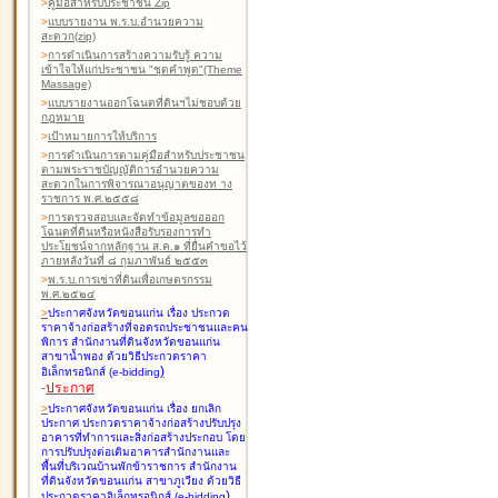
>
คู่มือสำหรับประชาชน Zip
>
แบบรายงาน พ.ร.บ.อำนวยความ
สะดวก(zip)
>
การดำเนินการสร้างความรับรู้ ความ
เข้าใจให้แก่ประชาชน "ชุดคำพูด"(Theme
Massage)
>
แบบรายงานออกโฉนดที่ดินฯไม่ชอบด้วย
กฎหมาย
>
เป้าหมายการให้บริการ
>
การดำเนินการตามคู่มือสำหรับประชาชน
ตามพระราชบัญญัติการอำนวยความ
สะดวกในการพิจารณาอนุญาตของท าง
ราชการ พ.ศ.๒๕๕๘
>
การตรวจสอบและจัดทำข้อมูลขอออก
โฉนดที่ดินหรือหนังสือรับรองการทำ
ประโยชน์จากหลักฐาน ส.ค.๑ ที่ยื่นคำขอไว้
ภายหลังวันที่ ๘ กุมภาพันธ์ ๒๕๕๓
>
พ.ร.บ.การเช่าที่ดินเพื่อเกษตรกรรม
พ.ศ.๒๕๒๔
>
ประกาศจังหวัดขอนแก่น เรื่อง ประกวด
ราคาจ้างก่อสร้างที่จอดรถประชาชนและคน
พิการ สำนักงานที่ดินจังหวัดขอนแก่น
สาขาน้ำพอง
ด้วยวิธีประกวดราคา
)
อิเล็กทรอนิกส์ (e-bidding
-
ประกาศ
>
ประกาศจังหวัดขอนแก่น เรื่อง ยกเลิก
ประกาศ ประกวดราคาจ้างก่อสร้างปรับปรุง
อาคารที่ทำการและสิ่งก่อสร้างประกอบ โดย
การปรับปรุงต่อเติมอาคารสำนักงานและ
พื้นที่บริเวณบ้านพักข้าราชการ สำนักงาน
ที่ดินจังหวัดขอนแก่น สาขาภูเวียง
ด้วยวิธี
)
ประกวดราคาอิเล็กทรอนิกส์ (e-bidding