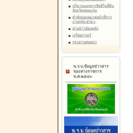
ปริมาณเอกสารสิทธิในที่ดิน
จังหวัดขอนแก่น
คำสั่งมอบหมายหน้าที่การ
งานกลุ่ม-ฝ่าย
»
อ่านข่าวย้อนหลัง
เกร็ดความรู้
กระดานสนทนา
พ.ร.บ.ข้อมูลข่าวสาร
ของทางราชการ
พ.ศ.๒๕๔๐