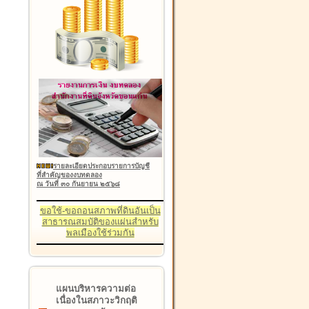
รายละเอียดประกอบรายการบัญชี
ที่สำคัญของงบทดลอง
ณ วันที่ ๓๐ กันยายน ๒๕๖๘
ขอใช้-ขอถอนสภาพที่ดินอันเป็น
สาธารณสมบัติของแผ่นสำหรับ
พลเมืองใช้ร่วมกัน
แผนบริหารความต่อ
เนื่องในสภาวะวิกฤติ