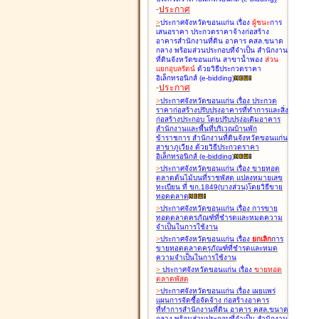
-
ประกาศ
>
ประกาศจังหวัดขอนแก่น เรื่อง
ผู้ชนะ
การ
เสนอราคา ประกวดราคาจ้างก่อสร้าง
อาคารสำนักงานที่ดิน อาคาร คสล.ขนาด
กลาง พร้อมส่วนประกอบที่จำเป็น สำนักงาน
ที่ดินจังหวัดขอนแก่น สาขาน้ำพอง
ส่วน
แยกอุบลรัตน์
ด้วยวิธีประกวดราคา
อิเล็กทรอนิกส์ (e-bidding
)
-
ประกาศ
>
ประกาศจังหวัดขอนแก่น เรื่อง
ประกวด
ราคาก่อสร้างปรับปรุงอาคารที่ทำการและสิ่ง
ก่อสร้างประกอบ โดยปรับปรุง่อเติมอาคาร
สำนักงานและพื้นที่บริเวณบ้านพัก
ข้าราชการ สำนักงานที่ดินจังหวัดขอนแก่น
สาขาภูเวียง ด้วยวิธีประกวดราคา
อิเล็กทรอนิกส์ (e-bidding
)
>
ประกาศจังหวัดขอนแก่น เรื่อง
ขายทอด
ตลาดต้นไม้บนที่ราชพัสดุ แปลงหมายเลข
ทะเบียน ที่ ขก.1849(บางส่วน)โดยวิธีขาย
ทอดตลาด
>
ประกาศจังหวัดขอนแก่น เรื่อง
การขาย
ทอดตลาดครุภัณฑ์ที่ชำรุดและหมดความ
จำเป็นในการใช้งาน
>
ประกาศจังหวัดขอนแก่น เรื่อง
ยกเลิก
การ
ขายทอดตลาดครุภัณฑ์ที่ชำรุดและหมด
ความจำเป็นในการใช้งาน
>
ประกาศจังหวัดขอนแก่น เรื่อง
ขายทอด
ตลาด
พัสดุ
>
ประกาศจังหวัดขอนแก่น เรื่อง
เผยแพร่
แผนการจัดซื้อจัดจ้าง ก่อสร้างอาคาร
ที่ทำการสำนักงานที่ดิน อาคาร คสล.ขนาด
กลาง พร้อมส่วนประกอบที่จำเป็น สำนักงาน