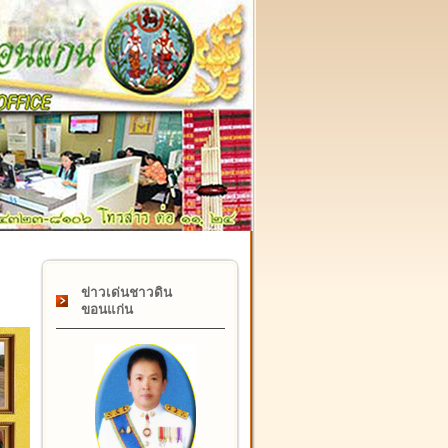
๑๗ กุมภาพันธ์ "วันคล้ายวันสถาปนากรมที่ดิน" ครบรอบ ๑๒๒ ปี
ข่าวเด่นชาวดิน
ขอนแก่น