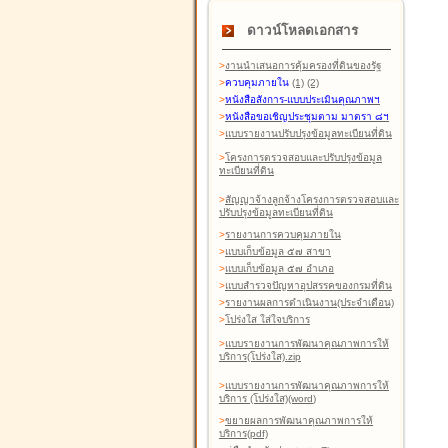
ดาวน์โหลดเอกสาร
>
งานนำเสนอการคุ้มครองที่ดินของรัฐ
>
ควบคุมภายใน
(1)
(2)
>
หนังสือสังการ-แบบประเมินคุณภาพฯ
>
หนังสือขอเชิญประชุมตาม มาตรา ๘ฯ
>
แบบรายงานปรับปรุงข้อมูลทะเบียนที่ดิน
>
โครงการตรวจสอบและปรับปรุงข้อมูล
ทะเบียนที่ดิน
>
สัญญาจ้างลูกจ้างโครงการตรวจสอบและ
ปรับปรุงข้อมูลทะเบียนที่ดิน
>
รายงานการควบคุมภายใน
>
แบบเก็บข้อมูล ๕๗ สาขา
>
แบบเก็บข้อมูล ๕๗ อำเภอ
>
แบบสำรวจปัญหาอุปสรรคของกรมที่ดิน
>
รายงานผลการดำเนินงาน(ประจำเดือน)
>
โปร่งใส ใส่ใจบริการ
>
แบบรายงานการพัฒนาคุณภาพการให้
บริการ(โปร่งใส).zip
>
แบบรายงานการพัฒนาคุณภาพการให้
บริการ (โปร่งใส)(word
)
>
ขยายผลการพัฒนาคุณภาพการให้
บริการ(pdf)