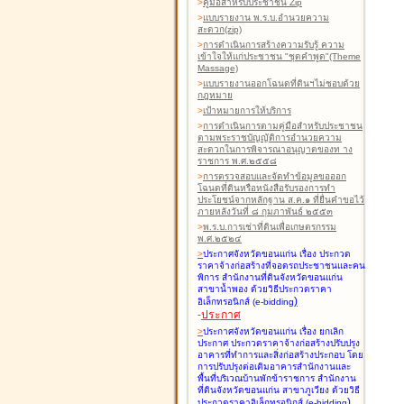
>
คู่มือสำหรับประชาชน Zip
>
แบบรายงาน พ.ร.บ.อำนวยความ
สะดวก(zip)
>
การดำเนินการสร้างความรับรู้ ความ
เข้าใจให้แก่ประชาชน "ชุดคำพูด"(Theme
Massage)
>
แบบรายงานออกโฉนดที่ดินฯไม่ชอบด้วย
กฎหมาย
>
เป้าหมายการให้บริการ
>
การดำเนินการตามคู่มือสำหรับประชาชน
ตามพระราชบัญญัติการอำนวยความ
สะดวกในการพิจารณาอนุญาตของท าง
ราชการ พ.ศ.๒๕๕๘
>
การตรวจสอบและจัดทำข้อมูลขอออก
โฉนดที่ดินหรือหนังสือรับรองการทำ
ประโยชน์จากหลักฐาน ส.ค.๑ ที่ยื่นคำขอไว้
ภายหลังวันที่ ๘ กุมภาพันธ์ ๒๕๕๓
>
พ.ร.บ.การเช่าที่ดินเพื่อเกษตรกรรม
พ.ศ.๒๕๒๔
>
ประกาศจังหวัดขอนแก่น เรื่อง ประกวด
ราคาจ้างก่อสร้างที่จอดรถประชาชนและคน
พิการ สำนักงานที่ดินจังหวัดขอนแก่น
สาขาน้ำพอง
ด้วยวิธีประกวดราคา
)
อิเล็กทรอนิกส์ (e-bidding
-
ประกาศ
>
ประกาศจังหวัดขอนแก่น เรื่อง ยกเลิก
ประกาศ ประกวดราคาจ้างก่อสร้างปรับปรุง
อาคารที่ทำการและสิ่งก่อสร้างประกอบ โดย
การปรับปรุงต่อเติมอาคารสำนักงานและ
พื้นที่บริเวณบ้านพักข้าราชการ สำนักงาน
ที่ดินจังหวัดขอนแก่น สาขาภูเวียง
ด้วยวิธี
)
ประกวดราคาอิเล็กทรอนิกส์ (e-bidding