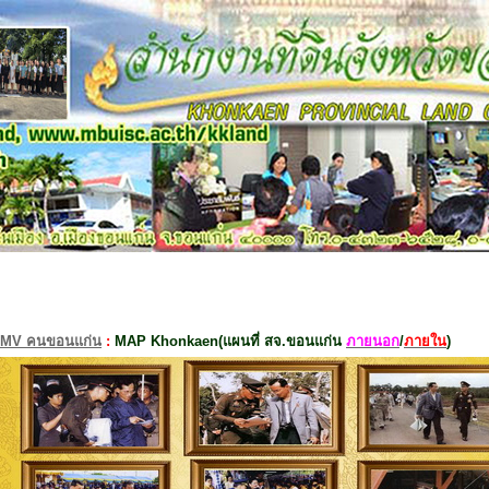
MV คนขอนแก่น
:
MAP Khonkaen(แผนที่ สจ.ขอนแก่น
ภายนอก
/
ภายใน
)