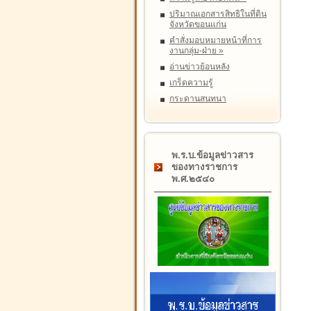
ปริมาณเอกสารสิทธิในที่ดิน
จังหวัดขอนแก่น
คำสั่งมอบหมายหน้าที่การ
งานกลุ่ม-ฝ่าย
»
อ่านข่าวย้อนหลัง
เกร็ดความรู้
กระดานสนทนา
พ.ร.บ.ข้อมูลข่าวสาร
ของทางราชการ
พ.ศ.๒๕๔๐