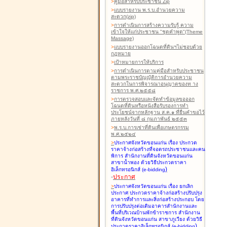
>
คู่มือสำหรับประชาชน Zip
>
แบบรายงาน พ.ร.บ.อำนวยความ
สะดวก(zip)
>
การดำเนินการสร้างความรับรู้ ความ
เข้าใจให้แก่ประชาชน "ชุดคำพูด"(Theme
Massage)
>
แบบรายงานออกโฉนดที่ดินฯไม่ชอบด้วย
กฎหมาย
>
เป้าหมายการให้บริการ
>
การดำเนินการตามคู่มือสำหรับประชาชน
ตามพระราชบัญญัติการอำนวยความ
สะดวกในการพิจารณาอนุญาตของท าง
ราชการ พ.ศ.๒๕๕๘
>
การตรวจสอบและจัดทำข้อมูลขอออก
โฉนดที่ดินหรือหนังสือรับรองการทำ
ประโยชน์จากหลักฐาน ส.ค.๑ ที่ยื่นคำขอไว้
ภายหลังวันที่ ๘ กุมภาพันธ์ ๒๕๕๓
>
พ.ร.บ.การเช่าที่ดินเพื่อเกษตรกรรม
พ.ศ.๒๕๒๔
>
ประกาศจังหวัดขอนแก่น เรื่อง ประกวด
ราคาจ้างก่อสร้างที่จอดรถประชาชนและคน
พิการ สำนักงานที่ดินจังหวัดขอนแก่น
สาขาน้ำพอง
ด้วยวิธีประกวดราคา
)
อิเล็กทรอนิกส์ (e-bidding
-
ประกาศ
>
ประกาศจังหวัดขอนแก่น เรื่อง ยกเลิก
ประกาศ ประกวดราคาจ้างก่อสร้างปรับปรุง
อาคารที่ทำการและสิ่งก่อสร้างประกอบ โดย
การปรับปรุงต่อเติมอาคารสำนักงานและ
พื้นที่บริเวณบ้านพักข้าราชการ สำนักงาน
ที่ดินจังหวัดขอนแก่น สาขาภูเวียง
ด้วยวิธี
)
ประกวดราคาอิเล็กทรอนิกส์ (e-bidding