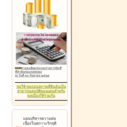
รายละเอียดประกอบรายการบัญชี
ที่สำคัญของงบทดลอง
ณ วันที่ ๓๐ กันยายน ๒๕๖๘
ขอใช้-ขอถอนสภาพที่ดินอันเป็น
สาธารณสมบัติของแผ่นสำหรับ
พลเมืองใช้ร่วมกัน
แผนบริหารความต่อ
เนื่องในสภาวะวิกฤติ