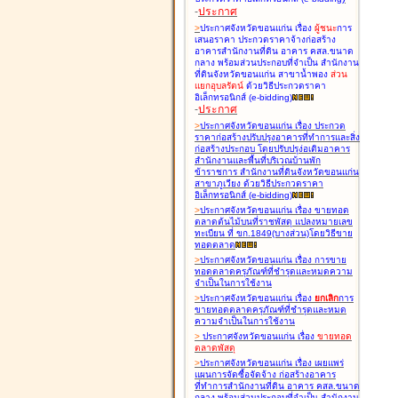
-
ประกาศ
>
ประกาศจังหวัดขอนแก่น เรื่อง
ผู้ชนะ
การ
เสนอราคา ประกวดราคาจ้างก่อสร้าง
อาคารสำนักงานที่ดิน อาคาร คสล.ขนาด
กลาง พร้อมส่วนประกอบที่จำเป็น สำนักงาน
ที่ดินจังหวัดขอนแก่น สาขาน้ำพอง
ส่วน
แยกอุบลรัตน์
ด้วยวิธีประกวดราคา
อิเล็กทรอนิกส์ (e-bidding
)
-
ประกาศ
>
ประกาศจังหวัดขอนแก่น เรื่อง
ประกวด
ราคาก่อสร้างปรับปรุงอาคารที่ทำการและสิ่ง
ก่อสร้างประกอบ โดยปรับปรุง่อเติมอาคาร
สำนักงานและพื้นที่บริเวณบ้านพัก
ข้าราชการ สำนักงานที่ดินจังหวัดขอนแก่น
สาขาภูเวียง ด้วยวิธีประกวดราคา
อิเล็กทรอนิกส์ (e-bidding
)
>
ประกาศจังหวัดขอนแก่น เรื่อง
ขายทอด
ตลาดต้นไม้บนที่ราชพัสดุ แปลงหมายเลข
ทะเบียน ที่ ขก.1849(บางส่วน)โดยวิธีขาย
ทอดตลาด
>
ประกาศจังหวัดขอนแก่น เรื่อง
การขาย
ทอดตลาดครุภัณฑ์ที่ชำรุดและหมดความ
จำเป็นในการใช้งาน
>
ประกาศจังหวัดขอนแก่น เรื่อง
ยกเลิก
การ
ขายทอดตลาดครุภัณฑ์ที่ชำรุดและหมด
ความจำเป็นในการใช้งาน
>
ประกาศจังหวัดขอนแก่น เรื่อง
ขายทอด
ตลาด
พัสดุ
>
ประกาศจังหวัดขอนแก่น เรื่อง
เผยแพร่
แผนการจัดซื้อจัดจ้าง ก่อสร้างอาคาร
ที่ทำการสำนักงานที่ดิน อาคาร คสล.ขนาด
กลาง พร้อมส่วนประกอบที่จำเป็น สำนักงาน