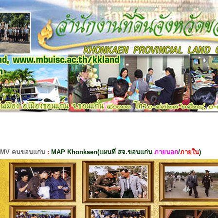
MV คนขอนแก่น
:
MAP Khonkaen(แผนที่ สจ.ขอนแก่น
ภายนอก
/
ภายใน
)