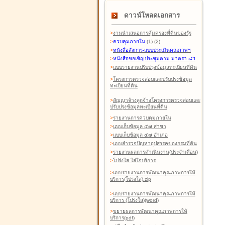
ดาวน์โหลดเอกสาร
>
งานนำเสนอการคุ้มครองที่ดินของรัฐ
>
ควบคุมภายใน
(1)
(2)
>
หนังสือสังการ-แบบประเมินคุณภาพฯ
>
หนังสือขอเชิญประชุมตาม มาตรา ๘ฯ
>
แบบรายงานปรับปรุงข้อมูลทะเบียนที่ดิน
>
โครงการตรวจสอบและปรับปรุงข้อมูล
ทะเบียนที่ดิน
>
สัญญาจ้างลูกจ้างโครงการตรวจสอบและ
ปรับปรุงข้อมูลทะเบียนที่ดิน
>
รายงานการควบคุมภายใน
>
แบบเก็บข้อมูล ๕๗ สาขา
>
แบบเก็บข้อมูล ๕๗ อำเภอ
>
แบบสำรวจปัญหาอุปสรรคของกรมที่ดิน
>
รายงานผลการดำเนินงาน(ประจำเดือน)
>
โปร่งใส ใส่ใจบริการ
>
แบบรายงานการพัฒนาคุณภาพการให้
บริการ(โปร่งใส).zip
>
แบบรายงานการพัฒนาคุณภาพการให้
บริการ (โปร่งใส)(word
)
>
ขยายผลการพัฒนาคุณภาพการให้
บริการ(pdf)