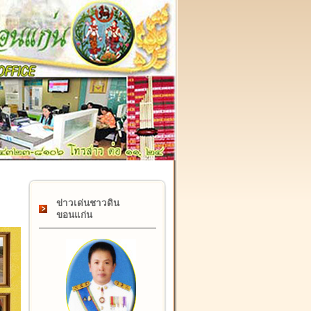
๑๗ กุมภาพันธ์ "วันคล้ายวันสถาปนากรมที่ดิน" ครบรอบ ๑๒๒ ปี
ข่าวเด่นชาวดิน
ขอนแก่น