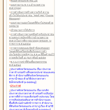
>
คู่มือสำหรับประชาชน Zip
>
แบบรายงาน พ.ร.บ.อำนวยความ
สะดวก(zip)
>
การดำเนินการสร้างความรับรู้ ความ
เข้าใจให้แก่ประชาชน "ชุดคำพูด"(Theme
Massage)
>
แบบรายงานออกโฉนดที่ดินฯไม่ชอบด้วย
กฎหมาย
>
เป้าหมายการให้บริการ
>
การดำเนินการตามคู่มือสำหรับประชาชน
ตามพระราชบัญญัติการอำนวยความ
สะดวกในการพิจารณาอนุญาตของท าง
ราชการ พ.ศ.๒๕๕๘
>
การตรวจสอบและจัดทำข้อมูลขอออก
โฉนดที่ดินหรือหนังสือรับรองการทำ
ประโยชน์จากหลักฐาน ส.ค.๑ ที่ยื่นคำขอไว้
ภายหลังวันที่ ๘ กุมภาพันธ์ ๒๕๕๓
>
พ.ร.บ.การเช่าที่ดินเพื่อเกษตรกรรม
พ.ศ.๒๕๒๔
>
ประกาศจังหวัดขอนแก่น เรื่อง ประกวด
ราคาจ้างก่อสร้างที่จอดรถประชาชนและคน
พิการ สำนักงานที่ดินจังหวัดขอนแก่น
สาขาน้ำพอง
ด้วยวิธีประกวดราคา
)
อิเล็กทรอนิกส์ (e-bidding
-
ประกาศ
>
ประกาศจังหวัดขอนแก่น เรื่อง ยกเลิก
ประกาศ ประกวดราคาจ้างก่อสร้างปรับปรุง
อาคารที่ทำการและสิ่งก่อสร้างประกอบ โดย
การปรับปรุงต่อเติมอาคารสำนักงานและ
พื้นที่บริเวณบ้านพักข้าราชการ สำนักงาน
ที่ดินจังหวัดขอนแก่น สาขาภูเวียง
ด้วยวิธี
)
ประกวดราคาอิเล็กทรอนิกส์ (e-bidding