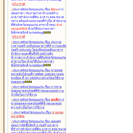
-
ประกาศ
>
ประกาศจังหวัดขอนแก่น เรื่อง
ผู้ชนะ
การ
เสนอราคา ประกวดราคาจ้างก่อสร้าง
อาคารสำนักงานที่ดิน อาคาร คสล.ขนาด
กลาง พร้อมส่วนประกอบที่จำเป็น สำนักงาน
ที่ดินจังหวัดขอนแก่น สาขาน้ำพอง
ส่วน
แยกอุบลรัตน์
ด้วยวิธีประกวดราคา
อิเล็กทรอนิกส์ (e-bidding
)
-
ประกาศ
>
ประกาศจังหวัดขอนแก่น เรื่อง
ประกวด
ราคาก่อสร้างปรับปรุงอาคารที่ทำการและสิ่ง
ก่อสร้างประกอบ โดยปรับปรุง่อเติมอาคาร
สำนักงานและพื้นที่บริเวณบ้านพัก
ข้าราชการ สำนักงานที่ดินจังหวัดขอนแก่น
สาขาภูเวียง ด้วยวิธีประกวดราคา
อิเล็กทรอนิกส์ (e-bidding
)
>
ประกาศจังหวัดขอนแก่น เรื่อง
ขายทอด
ตลาดต้นไม้บนที่ราชพัสดุ แปลงหมายเลข
ทะเบียน ที่ ขก.1849(บางส่วน)โดยวิธีขาย
ทอดตลาด
>
ประกาศจังหวัดขอนแก่น เรื่อง
การขาย
ทอดตลาดครุภัณฑ์ที่ชำรุดและหมดความ
จำเป็นในการใช้งาน
>
ประกาศจังหวัดขอนแก่น เรื่อง
ยกเลิก
การ
ขายทอดตลาดครุภัณฑ์ที่ชำรุดและหมด
ความจำเป็นในการใช้งาน
>
ประกาศจังหวัดขอนแก่น เรื่อง
ขายทอด
ตลาด
พัสดุ
>
ประกาศจังหวัดขอนแก่น เรื่อง
เผยแพร่
แผนการจัดซื้อจัดจ้าง ก่อสร้างอาคาร
ที่ทำการสำนักงานที่ดิน อาคาร คสล.ขนาด
กลาง พร้อมส่วนประกอบที่จำเป็น สำนักงาน