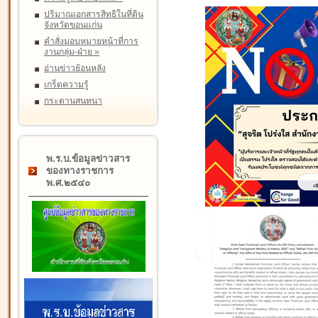
ปริมาณเอกสารสิทธิในที่ดิน
จังหวัดขอนแก่น
คำสั่งมอบหมายหน้าที่การ
งานกลุ่ม-ฝ่าย
»
อ่านข่าวย้อนหลัง
เกร็ดความรู้
กระดานสนทนา
พ.ร.บ.ข้อมูลข่าวสาร
ของทางราชการ
พ.ศ.๒๕๔๐