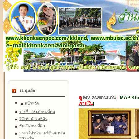
เมนูหลัก
ดู
MV คนขอนแก่น
:
MAP Kho
ภายใน
)
หน้าหลัก
รายชื่อ อธิบดีกรมที่ดิน
วิสัยทัศน์กรมที่ดิน
พันธกิจกรมที่ดิน
ประวัติสำนักงานที่ดินจังหวัด
ขอนแก่น