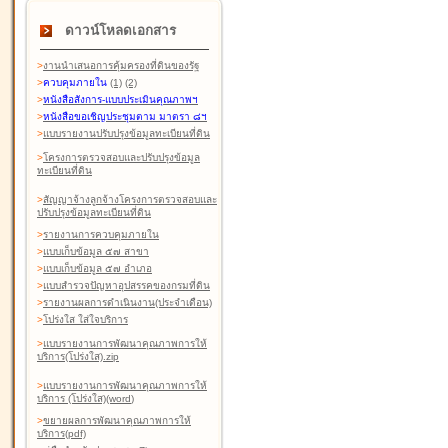
ดาวน์โหลดเอกสาร
>
งานนำเสนอการคุ้มครองที่ดินของรัฐ
>
ควบคุมภายใน
(1)
(2)
>
หนังสือสังการ-แบบประเมินคุณภาพฯ
>
หนังสือขอเชิญประชุมตาม มาตรา ๘ฯ
>
แบบรายงานปรับปรุงข้อมูลทะเบียนที่ดิน
>
โครงการตรวจสอบและปรับปรุงข้อมูล
ทะเบียนที่ดิน
>
สัญญาจ้างลูกจ้างโครงการตรวจสอบและ
ปรับปรุงข้อมูลทะเบียนที่ดิน
>
รายงานการควบคุมภายใน
>
แบบเก็บข้อมูล ๕๗ สาขา
>
แบบเก็บข้อมูล ๕๗ อำเภอ
>
แบบสำรวจปัญหาอุปสรรคของกรมที่ดิน
>
รายงานผลการดำเนินงาน(ประจำเดือน)
>
โปร่งใส ใส่ใจบริการ
>
แบบรายงานการพัฒนาคุณภาพการให้
บริการ(โปร่งใส).zip
>
แบบรายงานการพัฒนาคุณภาพการให้
บริการ (โปร่งใส)(word
)
>
ขยายผลการพัฒนาคุณภาพการให้
บริการ(pdf)