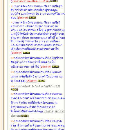
(
ประกาศ+รายละเอียดแนบท้าย
)
>
ประกาศจังหวัดขอนแก่น เรื่อง
รายชื่อผู้มี
สิทธิเข้ารับการสอบคัดเลือก ผู้ขาดคุณ
สมบัติฯ และกำหนดวัน เวลา สถานที่ในการ
สอบ
(
ประกาศ
)
>
ประกาศจังหวัดขอนแก่น เรื่อง
รายชื่อผู้
ผ่านการประเมินความรู้ความสามารถ
ทักษะ และสมรรถนะ ครั้งที่ ๑ (สอบข้อเขียน)
และผู้มีสิทธิ์เข้ารับการประเมินความรู้ความ
สามารถ ทักษะ และสมรรถนะ ครั้งที่ ๒ (สอบ
สัมภาษณ์) กำหนดวัน เวลา สถานที่สอบ
และระเบียบเกี่ยวกับการประเมินสมรรถนะฯ
เพื่อเลือกสรรเป็นพนักงานราชการทั่วไป
(
ประกาศ
)
>
>
ประกาศจังหวัดขอนแก่น เรื่อง
บัญชี
ราย
ชื่อผู้ผ่านการเลือกสรรเพื่อจัดจ้างเป็น
พนักงานราชการทั่วไป
(
ประกาศ
)
>
>
ประกาศจังหวัดขอนแก่น เรื่อง
เผยแพร่
แผนการจัดซื้อจัดจ้าง ประจำปีงบประมาณ
พ.ศ.๒๕๖๘
(
ประกาศ
)
>
>
ประกาศมัดจำรังวัดค้างบัญชีเกิน 5 ปี
>
>
ประกาศจังหวัดขอนแก่น เรื่อง ประกวด
ราคาจ้างก่อสร้างที่จอดรถประชาชนและคน
พิการ สำนักงานที่ดินจังหวัดขอนแก่น
สาขากระนวน ด้วยวิธีประกวดราคา
อิเล็กทรอนิกส์ (e-bidding)
ประกาศ
,
เอกสาร
ประกอบ
>
>
ประกาศจังหวัดขอนแก่น เรื่อง ประกวด
ราคาจ้างก่อสร้างที่จอดรถประชาชนและคน
พิการ สำนักงานที่ดินจังหวัดขอนแก่น ด้วย