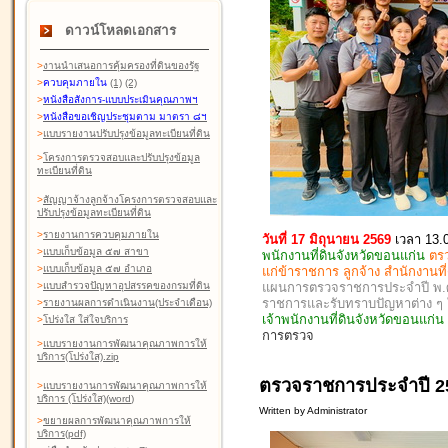
ดาวน์โหลดเอกสาร
>
งานนำเสนอการคุ้มครองที่ดินของรัฐ
>
ควบคุมภายใน
(1)
(2)
>
หนังสือสังการ-แบบประเมินคุณภาพฯ
>
หนังสือขอเชิญประชุมตาม มาตรา ๘ฯ
>
แบบรายงานปรับปรุงข้อมูลทะเบียนที่ดิน
>
โครงการตรวจสอบและปรับปรุงข้อมูล
ทะเบียนที่ดิน
>
สัญญาจ้างลูกจ้างโครงการตรวจสอบและ
ปรับปรุงข้อมูลทะเบียนที่ดิน
>
รายงานการควบคุมภายใน
วันที่ 17 มิถุนายน 2569
เวลา 13.
>
แบบเก็บข้อมูล ๕๗ สาขา
พนักงานที่ดินจังหวัดขอนแก่น
ตร
>
แบบเก็บข้อมูล ๕๗ อำเภอ
แก่ข้าราชการ ลูกจ้าง สำนักงานท
แผนการตรวจราชการประจำปี พ.ศ. 
>
แบบสำรวจปัญหาอุปสรรคของกรมที่ดิน
ราชการและรับทราบปัญหาต่าง 
>
รายงานผลการดำเนินงาน(ประจำเดือน)
เจ้าพนักงานที่ดินจังหวัดขอนแก่
>
โปร่งใส ใส่ใจบริการ
การตรวจ
>
แบบรายงานการพัฒนาคุณภาพการให้
บริการ(โปร่งใส).zip
ตรวจราชการประจำปี 2
>
แบบรายงานการพัฒนาคุณภาพการให้
บริการ (โปร่งใส)(word
)
Written by Administrator
>
ขยายผลการพัฒนาคุณภาพการให้
บริการ(pdf)