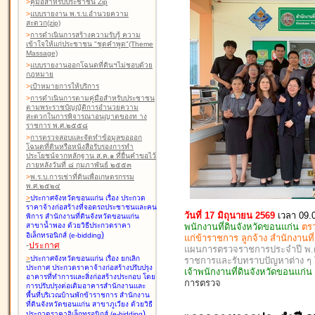
>
คู่มือสำหรับประชาชน Zip
>
แบบรายงาน พ.ร.บ.อำนวยความ
สะดวก(zip)
>
การดำเนินการสร้างความรับรู้ ความ
เข้าใจให้แก่ประชาชน "ชุดคำพูด"(Theme
Massage)
>
แบบรายงานออกโฉนดที่ดินฯไม่ชอบด้วย
กฎหมาย
>
เป้าหมายการให้บริการ
>
การดำเนินการตามคู่มือสำหรับประชาชน
ตามพระราชบัญญัติการอำนวยความ
สะดวกในการพิจารณาอนุญาตของท าง
ราชการ พ.ศ.๒๕๕๘
>
การตรวจสอบและจัดทำข้อมูลขอออก
โฉนดที่ดินหรือหนังสือรับรองการทำ
ประโยชน์จากหลักฐาน ส.ค.๑ ที่ยื่นคำขอไว้
ภายหลังวันที่ ๘ กุมภาพันธ์ ๒๕๕๓
>
พ.ร.บ.การเช่าที่ดินเพื่อเกษตรกรรม
พ.ศ.๒๕๒๔
>
ประกาศจังหวัดขอนแก่น เรื่อง ประกวด
ราคาจ้างก่อสร้างที่จอดรถประชาชนและคน
วันที่ 17 มิถุนายน 2569
เวลา 09.
พิการ สำนักงานที่ดินจังหวัดขอนแก่น
พนักงานที่ดินจังหวัดขอนแก่น
ตร
สาขาน้ำพอง
ด้วยวิธีประกวดราคา
)
อิเล็กทรอนิกส์ (e-bidding
แก่ข้าราชการ ลูกจ้าง สำนักงานท
-
ประกาศ
แผนการตรวจราชการประจำปี พ.ศ. 
>
ประกาศจังหวัดขอนแก่น เรื่อง ยกเลิก
ราชการและรับทราบปัญหาต่าง 
ประกาศ ประกวดราคาจ้างก่อสร้างปรับปรุง
เจ้าพนักงานที่ดินจังหวัดขอนแก
อาคารที่ทำการและสิ่งก่อสร้างประกอบ โดย
การตรวจ
การปรับปรุงต่อเติมอาคารสำนักงานและ
พื้นที่บริเวณบ้านพักข้าราชการ สำนักงาน
ที่ดินจังหวัดขอนแก่น สาขาภูเวียง
ด้วยวิธี
)
ประกวดราคาอิเล็กทรอนิกส์ (e-bidding