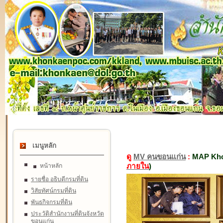
เมนูหลัก
ดู
MV คนขอนแก่น
:
MAP Kho
ภายใน
)
หน้าหลัก
รายชื่อ อธิบดีกรมที่ดิน
วิสัยทัศน์กรมที่ดิน
พันธกิจกรมที่ดิน
ประวัติสำนักงานที่ดินจังหวัด
ขอนแก่น