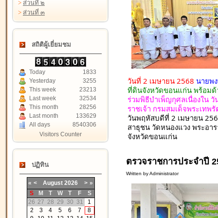
>
ส่วนที่ ๒
>
ส่วนที่ ๓
สถิติผู้เยี่ยมชม
Today
1833
วันที่ 2 เมษายน 2568
นายพงษ
Yesterday
3255
ที่ดินจังหวัดขอนแก่น พร้อมด
This week
23213
ร่วมพิธีบำเพ็ญกุศลเนื่องใน ว
Last week
32534
ราชเจ้า กรมสมเด็จพระเทพร
This month
28256
Last month
133629
วันพฤหัสบดีที่ 2 เมษายน 2
All days
8540306
สาธุชน วัดหนองแวง พระอาร
Visitors Counter
จังหวัดขอนแก่น
ตรวจราชการประจำปี 
ปฏิทิน
Written by Administrator
«
<
August
2026
>
»
S
M
T
W
T
F
S
26
27
28
29
30
31
1
2
3
4
5
6
7
8