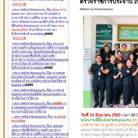
ตรวจราชการประจำปี 25
-
ประกาศ
Written by Administrator
>
ประกาศจังหวัดขอนแก่น เรื่อง
ผู้ชนะ
การ
เสนอราคา ประกวดราคาจ้างก่อสร้าง
อาคารสำนักงานที่ดิน อาคาร คสล.ขนาด
กลาง พร้อมส่วนประกอบที่จำเป็น สำนักงาน
ที่ดินจังหวัดขอนแก่น สาขาน้ำพอง
ส่วน
แยกอุบลรัตน์
ด้วยวิธีประกวดราคา
อิเล็กทรอนิกส์ (e-bidding
)
-
ประกาศ
>
ประกาศจังหวัดขอนแก่น เรื่อง
ประกวด
ราคาก่อสร้างปรับปรุงอาคารที่ทำการและสิ่ง
ก่อสร้างประกอบ โดยปรับปรุง่อเติมอาคาร
สำนักงานและพื้นที่บริเวณบ้านพัก
ข้าราชการ สำนักงานที่ดินจังหวัดขอนแก่น
สาขาภูเวียง ด้วยวิธีประกวดราคา
อิเล็กทรอนิกส์ (e-bidding
)
>
ประกาศจังหวัดขอนแก่น เรื่อง
ขายทอด
ตลาดต้นไม้บนที่ราชพัสดุ แปลงหมายเลข
ทะเบียน ที่ ขก.1849(บางส่วน)โดยวิธีขาย
ทอดตลาด
>
ประกาศจังหวัดขอนแก่น เรื่อง
การขาย
ทอดตลาดครุภัณฑ์ที่ชำรุดและหมดความ
จำเป็นในการใช้งาน
>
ประกาศจังหวัดขอนแก่น เรื่อง
ยกเลิก
การ
ขายทอดตลาดครุภัณฑ์ที่ชำรุดและหมด
ความจำเป็นในการใช้งาน
วันที่ 10 มิถุนายน 2569
เวลา 09.
>
ประกาศจังหวัดขอนแก่น เรื่อง
ขายทอด
พนักงานที่ดินจังหวัดขอนแก่น
ตร
ตลาด
พัสดุ
แก่ข้าราชการ ลูกจ้าง สำนักงานท
>
ประกาศจังหวัดขอนแก่น เรื่อง
เผยแพร่
แผนการตรวจราชการประจำปี พ.ศ. 
แผนการจัดซื้อจัดจ้าง ก่อสร้างอาคาร
ที่ทำการสำนักงานที่ดิน อาคาร คสล.ขนาด
ราชการและรับทราบปัญหาต่าง 
กลาง พร้อมส่วนประกอบที่จำเป็น สำนักงาน