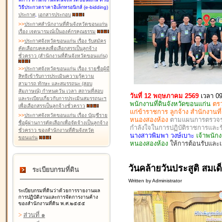
วิธีประกวดราคาอิเล็กทรอนิกส์ (e-bidding)
ประกาศ
,
เอกสารประกอบ
>
>
ประกาศสำนักงานที่ดินจังหวัดขอนแก่น
เรื่อง เจตนารมณ์เป็นองค์กรคุณธรรม
>
>
ประกาศจังหวัดขอนแก่น เรื่อง รับสมัคร
คัดเลือกบุคคลเพื่อเลือกสรรเป็นลูกจ้าง
ชั่วคราว (สำนักงานที่ดินจังหวัดขอนแก่น)
>
>
ประกาศจังหวัดขอนแก่น เรื่อง รายชื่อผู้มี
สิทธิเข้ารับการประเมินความรู้ความ
สามารถ ทักษะ และสมรรถนะ (สอบ
สัมภาษณ์) กำหนดวัน เวลา สถานที่สอบ
วันที่ 12 พฤษภาคม 2569
เวลา 09
และระเบียบเกี่ยวกับการประเมินสมรรถนะฯ
พนักงานที่ดินจังหวัดขอนแก่น
ตร
เพื่อเลือกสรรเป็นลูกจ้างชั่วคราว
แก่ข้าราชการ ลูกจ้าง สำนักงานท
>
>
ประกาศจังหวัดขอนแก่น เรื่อง บัญชีราย
หนองสองห้อง
ตามแผนการตรวจราช
ชื่อผู้ผ่านการคัดเลือกเพื่อจัดจ้างเป็นลูกจ้าง
กำลังใจในการปฏิบัติราชการและ
ชั่วคราว ของสำนักงานที่ดินจังหวัด
นางสาวพิมพา วงษ์เบาะ
เจ้าพนัก
ขอนแก่น
หนองสองห้อง
ให้การต้อนรับและเ
วันคล้ายวันประสูติ สมเ
ระเบียบกรมที่ดิน
Written by Administrator
ระเบียบกรมที่ดินว่าด้วยการรายงานผล
การปฏิบัติงานและการจัดการงานค้าง
ของสำนักงานที่ดิน พ.ศ.๒๕๕๕
>
ส่วนที่ ๑