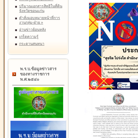
ปริมาณเอกสารสิทธิในที่ดิน
จังหวัดขอนแก่น
คำสั่งมอบหมายหน้าที่การ
งานกลุ่ม-ฝ่าย
»
อ่านข่าวย้อนหลัง
เกร็ดความรู้
กระดานสนทนา
พ.ร.บ.ข้อมูลข่าวสาร
ของทางราชการ
พ.ศ.๒๕๔๐