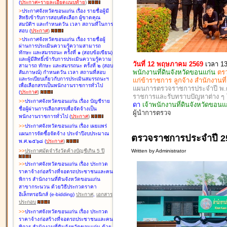
(
ประกาศ+รายละเอียดแนบท้าย
)
>
ประกาศจังหวัดขอนแก่น เรื่อง
รายชื่อผู้มี
สิทธิเข้ารับการสอบคัดเลือก ผู้ขาดคุณ
สมบัติฯ และกำหนดวัน เวลา สถานที่ในการ
สอบ
(
ประกาศ
)
>
ประกาศจังหวัดขอนแก่น เรื่อง
รายชื่อผู้
ผ่านการประเมินความรู้ความสามารถ
ทักษะ และสมรรถนะ ครั้งที่ ๑ (สอบข้อเขียน)
และผู้มีสิทธิ์เข้ารับการประเมินความรู้ความ
วันที่ 12 พฤษภาคม 2569
เวลา 13
สามารถ ทักษะ และสมรรถนะ ครั้งที่ ๒ (สอบ
พนักงานที่ดินจังหวัดขอนแก่น
ตร
สัมภาษณ์) กำหนดวัน เวลา สถานที่สอบ
และระเบียบเกี่ยวกับการประเมินสมรรถนะฯ
แก่ข้าราชการ ลูกจ้าง สำนักงานท
เพื่อเลือกสรรเป็นพนักงานราชการทั่วไป
แผนการตรวจราชการประจำปี พ.ศ. 
(
ประกาศ
)
ราชการและรับทราบปัญหาต่าง 
>
>
ประกาศจังหวัดขอนแก่น เรื่อง
บัญชี
ราย
ดา
เจ้าพนักงานที่ดินจังหวัดขอ
ชื่อผู้ผ่านการเลือกสรรเพื่อจัดจ้างเป็น
ผู้นำการตรวจ
พนักงานราชการทั่วไป
(
ประกาศ
)
>
>
ประกาศจังหวัดขอนแก่น เรื่อง
เผยแพร่
แผนการจัดซื้อจัดจ้าง ประจำปีงบประมาณ
ตรวจราชการประจำปี 2
พ.ศ.๒๕๖๘
(
ประกาศ
)
Written by Administrator
>
>
ประกาศมัดจำรังวัดค้างบัญชีเกิน 5 ปี
>
>
ประกาศจังหวัดขอนแก่น เรื่อง ประกวด
ราคาจ้างก่อสร้างที่จอดรถประชาชนและคน
พิการ สำนักงานที่ดินจังหวัดขอนแก่น
สาขากระนวน ด้วยวิธีประกวดราคา
อิเล็กทรอนิกส์ (e-bidding)
ประกาศ
,
เอกสาร
ประกอบ
>
>
ประกาศจังหวัดขอนแก่น เรื่อง ประกวด
ราคาจ้างก่อสร้างที่จอดรถประชาชนและคน
พิการ สำนักงานที่ดินจังหวัดขอนแก่น ด้วย