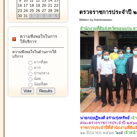
9
10
11
12
13
14
15
16
17
18
19
20
21
22
23
24
25
26
27
28
29
ตรวจราชการประจำปี 
30
31
1
2
3
4
5
Written by Administrator
สำนักงานที่ดินจังหวัดขอนแก่น 
ความพึงพอใจในการ
ให้บริการ
ความพึงพอใจในด้านการให้
บริการ
มากที่สุด
มาก
ปานกลาง
น้อย
น้อยที่สุด
นายกฤษฏิพงศ์ อร่ามรุ่งทรัพย์
เจ้
คณะตรวจราชการประจำปี ๒๕๖๔ ส
ราชการประจำปีที่สำนักงานที่ดิน
๑๑ มิถุนายน ๒๕๖๔
เจ้าหน้า
โดยมี