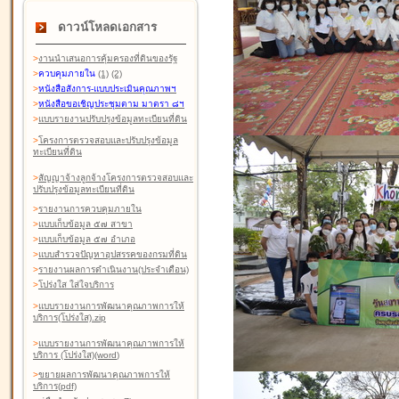
ดาวน์โหลดเอกสาร
>
งานนำเสนอการคุ้มครองที่ดินของรัฐ
>
ควบคุมภายใน
(1)
(2)
>
หนังสือสังการ-แบบประเมินคุณภาพฯ
>
หนังสือขอเชิญประชุมตาม มาตรา ๘ฯ
>
แบบรายงานปรับปรุงข้อมูลทะเบียนที่ดิน
>
โครงการตรวจสอบและปรับปรุงข้อมูล
ทะเบียนที่ดิน
>
สัญญาจ้างลูกจ้างโครงการตรวจสอบและ
ปรับปรุงข้อมูลทะเบียนที่ดิน
>
รายงานการควบคุมภายใน
>
แบบเก็บข้อมูล ๕๗ สาขา
>
แบบเก็บข้อมูล ๕๗ อำเภอ
>
แบบสำรวจปัญหาอุปสรรคของกรมที่ดิน
>
รายงานผลการดำเนินงาน(ประจำเดือน)
>
โปร่งใส ใส่ใจบริการ
>
แบบรายงานการพัฒนาคุณภาพการให้
บริการ(โปร่งใส).zip
>
แบบรายงานการพัฒนาคุณภาพการให้
บริการ (โปร่งใส)(word
)
>
ขยายผลการพัฒนาคุณภาพการให้
บริการ(pdf)