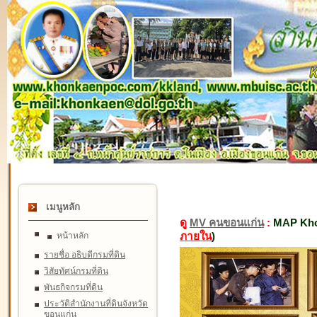
เมนูหลัก
ดู
MV คนขอนแก่น
:
MAP Kho
ภายใน
)
หน้าหลัก
รายชื่อ อธิบดีกรมที่ดิน
วิสัยทัศน์กรมที่ดิน
พันธกิจกรมที่ดิน
ประวัติสำนักงานที่ดินจังหวัด
ขอนแก่น