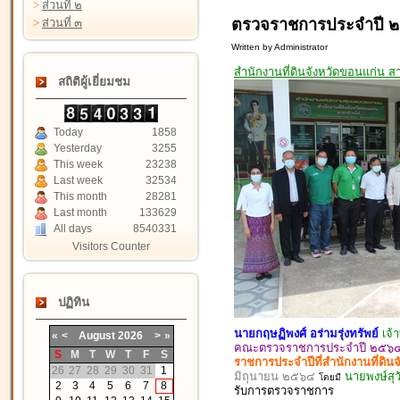
>
ส่วนที่ ๒
ตรวจราชการประจำปี ๒
>
ส่วนที่ ๓
Written by Administrator
สำนักงานที่ดินจังหวัดขอนแก่น ส
สถิติผู้เยี่ยมชม
Today
1858
Yesterday
3255
This week
23238
Last week
32534
This month
28281
Last month
133629
All days
8540331
Visitors Counter
ปฏิทิน
นายกฤษฏิพงศ์ อร่ามรุ่งทรัพย์
เจ้
«
<
August
2026
>
»
คณะตรวจราชการประจำปี ๒๕๖๔ ส
S
M
T
W
T
F
S
ราชการประจำปีที่สำนักงานที่ดิน
26
27
28
29
30
31
1
มิถุนายน ๒๕๖๔
นายพงษ์สุวั
โดยมี
2
3
4
5
6
7
8
รับ
การตรวจ
ราชการ