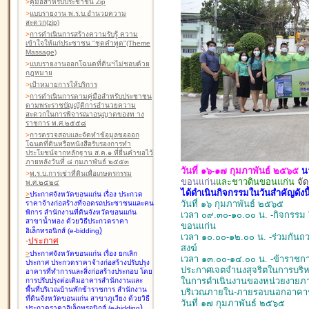
>
คู่มือสำหรับประชาชน Zip
>
แบบรายงาน พ.ร.บ.อำนวยความ
สะดวก(zip)
>
การดำเนินการสร้างความรับรู้ ความ
เข้าใจให้แก่ประชาชน "ชุดคำพูด"(Theme
Massage)
>
แบบรายงานออกโฉนดที่ดินฯไม่ชอบด้วย
กฎหมาย
>
เป้าหมายการให้บริการ
>
การดำเนินการตามคู่มือสำหรับประชาชน
ตามพระราชบัญญัติการอำนวยความ
สะดวกในการพิจารณาอนุญาตของท าง
ราชการ พ.ศ.๒๕๕๘
>
การตรวจสอบและจัดทำข้อมูลขอออก
โฉนดที่ดินหรือหนังสือรับรองการทำ
ประโยชน์จากหลักฐาน ส.ค.๑ ที่ยื่นคำขอไว้
ภายหลังวันที่ ๘ กุมภาพันธ์ ๒๕๕๓
วันที่ ๑๖-๑๗ กุมภาพันธ์ ๒๕๖๕
น
>
พ.ร.บ.การเช่าที่ดินเพื่อเกษตรกรรม
ขอนแก่น
และชาวดินขอนแก่น
จั
พ.ศ.๒๕๒๔
ได้ดำเนินกิจกรรมในวันสำคัญดังนี้
>
ประกาศจังหวัดขอนแก่น เรื่อง ประกวด
วันที่ ๑๖ กุมภาพันธ์ ๒๕๖๕
ราคาจ้างก่อสร้างที่จอดรถประชาชนและคน
พิการ สำนักงานที่ดินจังหวัดขอนแก่น
เวลา
๐๙.๓๐-๑๐.๐๐ น. -กิจกรรม "พ
สาขาน้ำพอง
ด้วยวิธีประกวดราคา
ขอนแก่น
)
อิเล็กทรอนิกส์ (e-bidding
เวลา
๑๐.๐๐-๑๒.๐๐ น. -ร่วมกันถว
-
ประกาศ
สงฆ์
>
ประกาศจังหวัดขอนแก่น เรื่อง ยกเลิก
เวลา
๑๓.๐๐-๑๔.๐๐ น. -ข้าราชการ
ประกาศ ประกวดราคาจ้างก่อสร้างปรับปรุง
ประกาศเจตจำนงสุจริตในการบริห
อาคารที่ทำการและสิ่งก่อสร้างประกอบ โดย
ในการดำเนินงานของหน่วยงายภารั
การปรับปรุงต่อเติมอาคารสำนักงานและ
พื้นที่บริเวณบ้านพักข้าราชการ สำนักงาน
บริเวณภายใน-ภายรอบนอกอาคารส
ที่ดินจังหวัดขอนแก่น สาขาภูเวียง
ด้วยวิธี
วันที่ ๑๗ กุมภาพันธ์ ๒๕๖๕
)
ประกวดราคาอิเล็กทรอนิกส์ (e-bidding