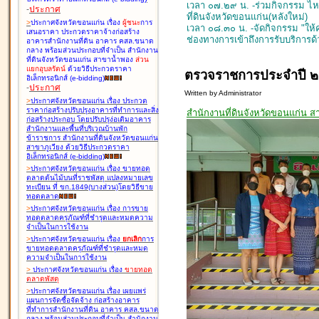
เวลา
๐๗.๒๙ น. -ร่วมกิจกรรม ไห
-
ประกาศ
ที่ดินจังหวัดขอนแก่น(หลังใหม่)
>
ประกาศจังหวัดขอนแก่น เรื่อง
ผู้ชนะ
การ
เวลา ๐๘.๓๐ น. -จัดกิจกรรม "ให้คว
เสนอราคา ประกวดราคาจ้างก่อสร้าง
ช่องทางการเข้าถึงการรับบริการด
อาคารสำนักงานที่ดิน อาคาร คสล.ขนาด
กลาง พร้อมส่วนประกอบที่จำเป็น สำนักงาน
ที่ดินจังหวัดขอนแก่น สาขาน้ำพอง
ส่วน
แยกอุบลรัตน์
ด้วยวิธีประกวดราคา
ตรวจราชการประจำปี ๒
อิเล็กทรอนิกส์ (e-bidding
)
-
ประกาศ
Written by Administrator
>
ประกาศจังหวัดขอนแก่น เรื่อง
ประกวด
ราคาก่อสร้างปรับปรุงอาคารที่ทำการและสิ่ง
สำนักงานที่ดินจังหวัดขอนแก่น ส
ก่อสร้างประกอบ โดยปรับปรุง่อเติมอาคาร
สำนักงานและพื้นที่บริเวณบ้านพัก
ข้าราชการ สำนักงานที่ดินจังหวัดขอนแก่น
สาขาภูเวียง ด้วยวิธีประกวดราคา
อิเล็กทรอนิกส์ (e-bidding
)
>
ประกาศจังหวัดขอนแก่น เรื่อง
ขายทอด
ตลาดต้นไม้บนที่ราชพัสดุ แปลงหมายเลข
ทะเบียน ที่ ขก.1849(บางส่วน)โดยวิธีขาย
ทอดตลาด
>
ประกาศจังหวัดขอนแก่น เรื่อง
การขาย
ทอดตลาดครุภัณฑ์ที่ชำรุดและหมดความ
จำเป็นในการใช้งาน
>
ประกาศจังหวัดขอนแก่น เรื่อง
ยกเลิก
การ
ขายทอดตลาดครุภัณฑ์ที่ชำรุดและหมด
ความจำเป็นในการใช้งาน
>
ประกาศจังหวัดขอนแก่น เรื่อง
ขายทอด
ตลาด
พัสดุ
>
ประกาศจังหวัดขอนแก่น เรื่อง
เผยแพร่
แผนการจัดซื้อจัดจ้าง ก่อสร้างอาคาร
ที่ทำการสำนักงานที่ดิน อาคาร คสล.ขนาด
กลาง พร้อมส่วนประกอบที่จำเป็น สำนักงาน