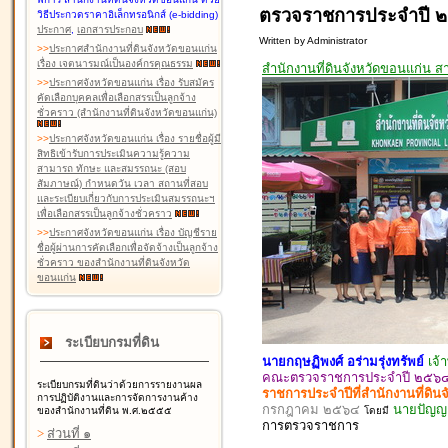
ตรวจราชการประจำปี 
วิธีประกวดราคาอิเล็กทรอนิกส์ (e-bidding)
ประกาศ
,
เอกสารประกอบ
Written by Administrator
>
>
ประกาศสำนักงานที่ดินจังหวัดขอนแก่น
เรื่อง เจตนารมณ์เป็นองค์กรคุณธรรม
สำนักงานที่ดินจังหวัดขอนแก่น 
>
>
ประกาศจังหวัดขอนแก่น เรื่อง รับสมัคร
คัดเลือกบุคคลเพื่อเลือกสรรเป็นลูกจ้าง
ชั่วคราว (สำนักงานที่ดินจังหวัดขอนแก่น)
>
>
ประกาศจังหวัดขอนแก่น เรื่อง รายชื่อผู้มี
สิทธิเข้ารับการประเมินความรู้ความ
สามารถ ทักษะ และสมรรถนะ (สอบ
สัมภาษณ์) กำหนดวัน เวลา สถานที่สอบ
และระเบียบเกี่ยวกับการประเมินสมรรถนะฯ
เพื่อเลือกสรรเป็นลูกจ้างชั่วคราว
>
>
ประกาศจังหวัดขอนแก่น เรื่อง บัญชีราย
ชื่อผู้ผ่านการคัดเลือกเพื่อจัดจ้างเป็นลูกจ้าง
ชั่วคราว ของสำนักงานที่ดินจังหวัด
ขอนแก่น
ระเบียบกรมที่ดิน
นายกฤษฏิพงศ์ อร่ามรุ่งทรัพย์
เจ้
คณะตรวจราชการประจำปี ๒๕๖๔ ส
ระเบียบกรมที่ดินว่าด้วยการรายงานผล
ราชการประจำปีที่สำนักงานที่ดิน
การปฏิบัติงานและการจัดการงานค้าง
กรกฎาคม ๒๕๖๔
นายปัญญา 
ของสำนักงานที่ดิน พ.ศ.๒๕๕๕
โดยมี
การตรวจ
ราชการ
>
ส่วนที่ ๑