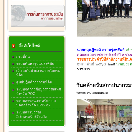
ลิ้งค์เว็บไซต์
นายกฤษฏิพงศ์ อร่ามรุ่งทรัพย์
เจ้
คณะตรวจราชการประจำปี ๒๕๖๕ ส
กรมที่ดิน
ราชการประจำปีที่สำนักงานที่ดิน
ระบบค้นหารูปแปลงที่ดิน
กุมภาพันธ์ ๒๕๖๕
นายยงยุทธ
โดยมี
ราชการ
เว็บไซต์หน่วยงานภายในกรม
ที่ดิน
ศูนย์ปฏิบัติการกรมที่ดิน
วันคล้ายวันสถาปนากรมท
ระบบจัดการข้อมูลสารสนเทศ
Written by Administrator
จังหวัด POC
ระบบสารสนเทศทรัพยากร
บุคคลจังหวัด DPIS v5
ระบบสารบรรณ
อิเล็กทรอนิกส์จังหวัด