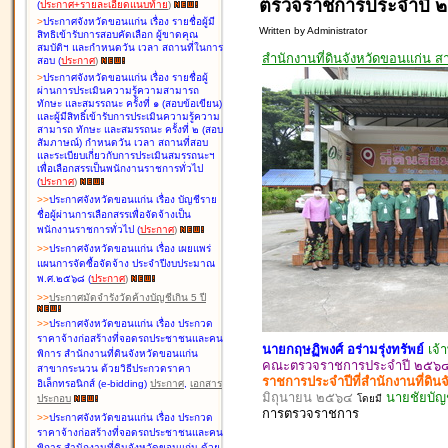
ตรวจราชการประจำปี ๒
(
ประกาศ+รายละเอียดแนบท้าย
)
>
ประกาศจังหวัดขอนแก่น เรื่อง
รายชื่อผู้มี
Written by Administrator
สิทธิเข้ารับการสอบคัดเลือก ผู้ขาดคุณ
สมบัติฯ และกำหนดวัน เวลา สถานที่ในการ
สำนักงานที่ดินจังหวัดขอนแก่น ส
สอบ
(
ประกาศ
)
>
ประกาศจังหวัดขอนแก่น เรื่อง
รายชื่อผู้
ผ่านการประเมินความรู้ความสามารถ
ทักษะ และสมรรถนะ ครั้งที่ ๑ (สอบข้อเขียน)
และผู้มีสิทธิ์เข้ารับการประเมินความรู้ความ
สามารถ ทักษะ และสมรรถนะ ครั้งที่ ๒ (สอบ
สัมภาษณ์) กำหนดวัน เวลา สถานที่สอบ
และระเบียบเกี่ยวกับการประเมินสมรรถนะฯ
เพื่อเลือกสรรเป็นพนักงานราชการทั่วไป
(
ประกาศ
)
>
>
ประกาศจังหวัดขอนแก่น เรื่อง
บัญชี
ราย
ชื่อผู้ผ่านการเลือกสรรเพื่อจัดจ้างเป็น
พนักงานราชการทั่วไป
(
ประกาศ
)
>
>
ประกาศจังหวัดขอนแก่น เรื่อง
เผยแพร่
แผนการจัดซื้อจัดจ้าง ประจำปีงบประมาณ
พ.ศ.๒๕๖๘
(
ประกาศ
)
>
>
ประกาศมัดจำรังวัดค้างบัญชีเกิน 5 ปี
>
>
ประกาศจังหวัดขอนแก่น เรื่อง ประกวด
ราคาจ้างก่อสร้างที่จอดรถประชาชนและคน
นายกฤษฏิพงศ์ อร่ามรุ่งทรัพย์
เจ้
พิการ สำนักงานที่ดินจังหวัดขอนแก่น
คณะตรวจราชการประจำปี ๒๕๖๔ ส
สาขากระนวน ด้วยวิธีประกวดราคา
ราชการประจำปีที่สำนักงานที่ดิน
อิเล็กทรอนิกส์ (e-bidding)
ประกาศ
,
เอกสาร
มิถุนายน ๒๕๖๔
นายชัยบัญช
โดยมี
ประกอบ
การตรวจ
ราชการ
>
>
ประกาศจังหวัดขอนแก่น เรื่อง ประกวด
ราคาจ้างก่อสร้างที่จอดรถประชาชนและคน
พิการ สำนักงานที่ดินจังหวัดขอนแก่น ด้วย