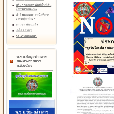
ปริมาณเอกสารสิทธิในที่ดิน
จังหวัดขอนแก่น
คำสั่งมอบหมายหน้าที่การ
งานกลุ่ม-ฝ่าย
»
อ่านข่าวย้อนหลัง
เกร็ดความรู้
กระดานสนทนา
พ.ร.บ.ข้อมูลข่าวสาร
ของทางราชการ
พ.ศ.๒๕๔๐