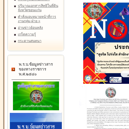
ปริมาณเอกสารสิทธิในที่ดิน
จังหวัดขอนแก่น
คำสั่งมอบหมายหน้าที่การ
งานกลุ่ม-ฝ่าย
»
อ่านข่าวย้อนหลัง
เกร็ดความรู้
กระดานสนทนา
พ.ร.บ.ข้อมูลข่าวสาร
ของทางราชการ
พ.ศ.๒๕๔๐