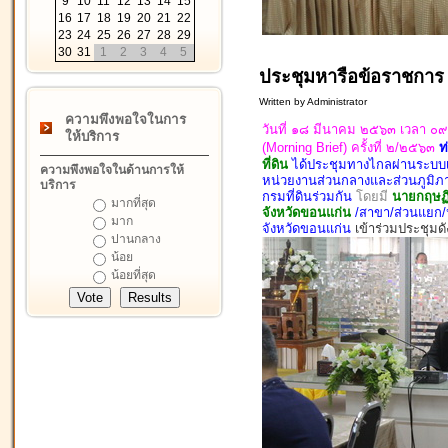
9
10
11
12
13
14
15
16
17
18
19
20
21
22
23
24
25
26
27
28
29
30
31
1
2
3
4
5
ประชุมหารือข้อราชการ (
Written by Administrator
ความพึงพอใจในการ
วันที่ ๑๘ มีนาคม ๒๕๖๓ เวลา ๐๙
ให้บริการ
(Morning Brief) ครั้งที่ ๒/๒๕๖๓
ท
ที่ดิน
ได้ประชุมทางไกลผ่านระบบเค
ความพึงพอใจในด้านการให้
หน่วยงานส่วนกลางและส่วนภูมิ
บริการ
กรมที่ดินร่วมกัน
โดยมี
นายกฤษฏิพ
มากที่สุด
จังหวัดขอนแก่น
/สาขา/ส่วนแยก/หั
มาก
จังหวัดขอนแก่น
เข้าร่วมประชุมดั
ปานกลาง
น้อย
น้อยที่สุด