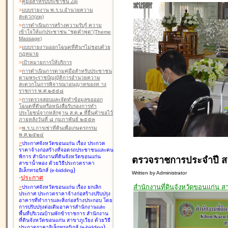
>
คู่มือสำหรับประชาชน Zip
>
แบบรายงาน พ.ร.บ.อำนวยความ
สะดวก(zip)
>
การดำเนินการสร้างความรับรู้ ความ
เข้าใจให้แก่ประชาชน "ชุดคำพูด"(Theme
Massage)
>
แบบรายงานออกโฉนดที่ดินฯไม่ชอบด้วย
กฎหมาย
>
เป้าหมายการให้บริการ
>
การดำเนินการตามคู่มือสำหรับประชาชน
ตามพระราชบัญญัติการอำนวยความ
สะดวกในการพิจารณาอนุญาตของท าง
ราชการ พ.ศ.๒๕๕๘
>
การตรวจสอบและจัดทำข้อมูลขอออก
โฉนดที่ดินหรือหนังสือรับรองการทำ
ประโยชน์จากหลักฐาน ส.ค.๑ ที่ยื่นคำขอไว้
ภายหลังวันที่ ๘ กุมภาพันธ์ ๒๕๕๓
>
พ.ร.บ.การเช่าที่ดินเพื่อเกษตรกรรม
พ.ศ.๒๕๒๔
>
ประกาศจังหวัดขอนแก่น เรื่อง ประกวด
ราคาจ้างก่อสร้างที่จอดรถประชาชนและคน
พิการ สำนักงานที่ดินจังหวัดขอนแก่น
ตรวจราชการประจำปี 
สาขาน้ำพอง
ด้วยวิธีประกวดราคา
)
อิเล็กทรอนิกส์ (e-bidding
Written by Administrator
-
ประกาศ
สำนักงานที่ดินจังหวัดขอนแก่น 
>
ประกาศจังหวัดขอนแก่น เรื่อง ยกเลิก
ประกาศ ประกวดราคาจ้างก่อสร้างปรับปรุง
อาคารที่ทำการและสิ่งก่อสร้างประกอบ โดย
การปรับปรุงต่อเติมอาคารสำนักงานและ
พื้นที่บริเวณบ้านพักข้าราชการ สำนักงาน
ที่ดินจังหวัดขอนแก่น สาขาภูเวียง
ด้วยวิธี
)
ประกวดราคาอิเล็กทรอนิกส์ (e-bidding