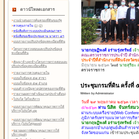
ดาวน์โหลดเอกสาร
>
งานนำเสนอการคุ้มครองที่ดินของรัฐ
>
ควบคุมภายใน
(1)
(2)
>
หนังสือสังการ-แบบประเมินคุณภาพฯ
>
หนังสือขอเชิญประชุมตาม มาตรา ๘ฯ
>
แบบรายงานปรับปรุงข้อมูลทะเบียนที่ดิน
>
โครงการตรวจสอบและปรับปรุงข้อมูล
นายกฤษฏิพงศ์ อร่ามรุ่งทรัพย์
เจ้
ทะเบียนที่ดิน
คณะตรวจราชการประจำปี สำนักงา
ประจำปีที่สำนักงานที่ดินจังหวั
>
สัญญาจ้างลูกจ้างโครงการตรวจสอบและ
มิถุนายน ๒๕๖๓
นายสุริยะ ส
โดยมี
ปรับปรุงข้อมูลทะเบียนที่ดิน
ตรวจ
ราชการ
>
รายงานการควบคุมภายใน
>
แบบเก็บข้อมูล ๕๗ สาขา
>
แบบเก็บข้อมูล ๕๗ อำเภอ
ประชุมกรมที่ดิน ครั้งที
>
แบบสำรวจปัญหาอุปสรรคของกรมที่ดิน
Written by Administrator
>
รายงานผลการดำเนินงาน(ประจำเดือน)
>
โปร่งใส ใส่ใจบริการ
วันที่ ๒๙ พฤษภาคม ๒๕๖๓ เวลา
>
แบบรายงานการพัฒนาคุณภาพการให้
นิสิต จันทร์สมว
๕/๒๕๖๓
ท่าน
บริการ(โปร่งใส).zip
ผ่านระบบเครือข่าย(Web Confere
ภูมิภาครับทราบแนวทางการบริหา
>
แบบรายงานการพัฒนาคุณภาพการให้
นายกฤษฏิพงศ์ อร่ามรุ่งทรัพย์
เจ้
บริการ (โปร่งใส)(word
)
ส่วนแยก/อำเภอ/ศูนย์เดินสำรวจฯ/ห
>
ขยายผลการพัฒนาคุณภาพการให้
จังหวัดขอนแก่น
เข้าร่วมประชุมดั
บริการ(pdf)