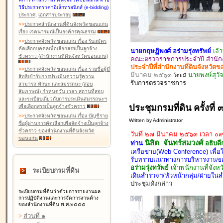
วิธีประกวดราคาอิเล็กทรอนิกส์ (e-bidding)
ประกาศ
,
เอกสารประกอบ
>
>
ประกาศสำนักงานที่ดินจังหวัดขอนแก่น
เรื่อง เจตนารมณ์เป็นองค์กรคุณธรรม
>
>
ประกาศจังหวัดขอนแก่น เรื่อง รับสมัคร
คัดเลือกบุคคลเพื่อเลือกสรรเป็นลูกจ้าง
นายกฤษฏิพงศ์ อร่ามรุ่งทรัพย์
เจ้
ชั่วคราว (สำนักงานที่ดินจังหวัดขอนแก่น)
คณะตรวจราชการประจำปี สำนักงา
ประจำปีที่สำนักงานที่ดินจังหว
>
>
ประกาศจังหวัดขอนแก่น เรื่อง รายชื่อผู้มี
มีนาคม ๒๕๖๓
นายพงษ์สุวัจ
โดยมี
สิทธิเข้ารับการประเมินความรู้ความ
รับ
การตรวจ
ราชการ
สามารถ ทักษะ และสมรรถนะ (สอบ
สัมภาษณ์) กำหนดวัน เวลา สถานที่สอบ
และระเบียบเกี่ยวกับการประเมินสมรรถนะฯ
ประชุมกรมที่ดิน ครั้งที
เพื่อเลือกสรรเป็นลูกจ้างชั่วคราว
>
>
ประกาศจังหวัดขอนแก่น เรื่อง บัญชีราย
Written by Administrator
ชื่อผู้ผ่านการคัดเลือกเพื่อจัดจ้างเป็นลูกจ้าง
ชั่วคราว ของสำนักงานที่ดินจังหวัด
วันที่ ๒๗ มีนาคม ๒๕๖๓ เวลา ๐๙
ขอนแก่น
นิสิต จันทร์สมวงศ์
ท่าน
อธิบดี
เครือข่าย(Web Conference) เพื่
รับทราบแนวทางการบริหารงานขอ
อร่ามรุ่งทรัพย์
เจ้าพนักงานที่จัง
ระเบียบกรมที่ดิน
เดินสำรวจฯ/หัวหน้ากลุ่ม/ฝ่ายใน
ประชุมดังกล่าว
ระเบียบกรมที่ดินว่าด้วยการรายงานผล
การปฏิบัติงานและการจัดการงานค้าง
ของสำนักงานที่ดิน พ.ศ.๒๕๕๕
>
ส่วนที่ ๑