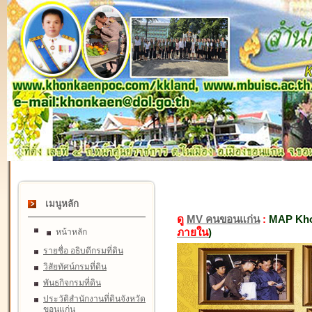
เมนูหลัก
ดู
MV คนขอนแก่น
:
MAP Kho
ภายใน
)
หน้าหลัก
รายชื่อ อธิบดีกรมที่ดิน
วิสัยทัศน์กรมที่ดิน
พันธกิจกรมที่ดิน
ประวัติสำนักงานที่ดินจังหวัด
ขอนแก่น