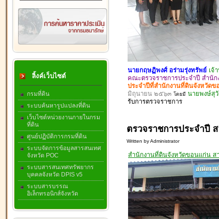
นายกฤษฏิพงศ์ อร่ามรุ่งทรัพย์
เจ้
ลิ้งค์เว็บไซต์
คณะตรวจราชการประจำปี สำนักงา
ประจำปีที่สำนักงานที่ดินจังหวัด
มิถุนายน ๒๕๖๓
นายพงษ์สุวั
กรมที่ดิน
โดยมี
รับ
การตรวจ
ราชการ
ระบบค้นหารูปแปลงที่ดิน
เว็บไซต์หน่วยงานภายในกรม
ที่ดิน
ตรวจราชการประจำปี ส
ศูนย์ปฏิบัติการกรมที่ดิน
Written by Administrator
ระบบจัดการข้อมูลสารสนเทศ
สำนักงานที่ดินจังหวัดขอนแก่น 
จังหวัด POC
ระบบสารสนเทศทรัพยากร
บุคคลจังหวัด DPIS v5
ระบบสารบรรณ
อิเล็กทรอนิกส์จังหวัด