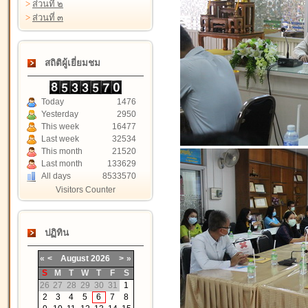
>
ส่วนที่ ๒
>
ส่วนที่ ๓
สถิติผู้เยี่ยมชม
Today
1476
Yesterday
2950
This week
16477
Last week
32534
This month
21520
Last month
133629
All days
8533570
Visitors Counter
ปฏิทิน
«
<
August
2026
>
»
S
M
T
W
T
F
S
26
27
28
29
30
31
1
2
3
4
5
6
7
8