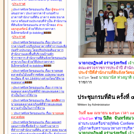
-
ประกาศ
>
ประกาศจังหวัดขอนแก่น เรื่อง
ผู้ชนะ
การ
เสนอราคา ประกวดราคาจ้างก่อสร้าง
อาคารสำนักงานที่ดิน อาคาร คสล.ขนาด
กลาง พร้อมส่วนประกอบที่จำเป็น สำนักงาน
ที่ดินจังหวัดขอนแก่น สาขาน้ำพอง
ส่วน
แยกอุบลรัตน์
ด้วยวิธีประกวดราคา
อิเล็กทรอนิกส์ (e-bidding
)
-
ประกาศ
>
ประกาศจังหวัดขอนแก่น เรื่อง
ประกวด
ราคาก่อสร้างปรับปรุงอาคารที่ทำการและสิ่ง
ก่อสร้างประกอบ โดยปรับปรุง่อเติมอาคาร
สำนักงานและพื้นที่บริเวณบ้านพัก
ข้าราชการ สำนักงานที่ดินจังหวัดขอนแก่น
สาขาภูเวียง ด้วยวิธีประกวดราคา
นายกฤษฏิพงศ์ อร่ามรุ่งทรัพย์
เจ้
อิเล็กทรอนิกส์ (e-bidding
)
คณะตรวจราชการประจำปี สำนักงา
>
ประกาศจังหวัดขอนแก่น เรื่อง
ขายทอด
ประจำปีที่สำนักงานที่ดินจังหวั
ตลาดต้นไม้บนที่ราชพัสดุ แปลงหมายเลข
๒๕๖๓
นายมานัส ห่วงญาติ เ
โดยมี
ทะเบียน ที่ ขก.1849(บางส่วน)โดยวิธีขาย
ราชการ
ทอดตลาด
>
ประกาศจังหวัดขอนแก่น เรื่อง
การขาย
ทอดตลาดครุภัณฑ์ที่ชำรุดและหมดความ
จำเป็นในการใช้งาน
ประชุมกรมที่ดิน ครั้งที
>
ประกาศจังหวัดขอนแก่น เรื่อง
ยกเลิก
การ
ขายทอดตลาดครุภัณฑ์ที่ชำรุดและหมด
Written by Administrator
ความจำเป็นในการใช้งาน
วันที่ ๒๗ เมษายน ๒๕๖๓ เวลา ๐
>
ประกาศจังหวัดขอนแก่น เรื่อง
ขายทอด
ตลาด
พัสดุ
นิสิต จันทร์สมว
๔/๒๕๖๓
ท่าน
>
ประกาศจังหวัดขอนแก่น เรื่อง
เผยแพร่
ผ่านระบบเครือข่าย(Web Confere
แผนการจัดซื้อจัดจ้าง ก่อสร้างอาคาร
ภูมิภาครับทราบแนวทางการบริหา
ที่ทำการสำนักงานที่ดิน อาคาร คสล.ขนาด
นายกฤษฏิพงศ์ อร่ามรุ่งทรัพย์
เจ้
กลาง พร้อมส่วนประกอบที่จำเป็น สำนักงาน