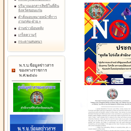
ปริมาณเอกสารสิทธิในที่ดิน
จังหวัดขอนแก่น
คำสั่งมอบหมายหน้าที่การ
งานกลุ่ม-ฝ่าย
»
อ่านข่าวย้อนหลัง
เกร็ดความรู้
กระดานสนทนา
พ.ร.บ.ข้อมูลข่าวสาร
ของทางราชการ
พ.ศ.๒๕๔๐