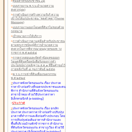
>
คู่มือสำหรับประชาชน Zip
>
แบบรายงาน พ.ร.บ.อำนวยความ
สะดวก(zip)
>
การดำเนินการสร้างความรับรู้ ความ
เข้าใจให้แก่ประชาชน "ชุดคำพูด"(Theme
Massage)
>
แบบรายงานออกโฉนดที่ดินฯไม่ชอบด้วย
กฎหมาย
>
เป้าหมายการให้บริการ
>
การดำเนินการตามคู่มือสำหรับประชาชน
ตามพระราชบัญญัติการอำนวยความ
สะดวกในการพิจารณาอนุญาตของท าง
ราชการ พ.ศ.๒๕๕๘
>
การตรวจสอบและจัดทำข้อมูลขอออก
โฉนดที่ดินหรือหนังสือรับรองการทำ
ประโยชน์จากหลักฐาน ส.ค.๑ ที่ยื่นคำขอไว้
ภายหลังวันที่ ๘ กุมภาพันธ์ ๒๕๕๓
>
พ.ร.บ.การเช่าที่ดินเพื่อเกษตรกรรม
พ.ศ.๒๕๒๔
>
ประกาศจังหวัดขอนแก่น เรื่อง ประกวด
ราคาจ้างก่อสร้างที่จอดรถประชาชนและคน
พิการ สำนักงานที่ดินจังหวัดขอนแก่น
สาขาน้ำพอง
ด้วยวิธีประกวดราคา
)
อิเล็กทรอนิกส์ (e-bidding
-
ประกาศ
>
ประกาศจังหวัดขอนแก่น เรื่อง ยกเลิก
ประกาศ ประกวดราคาจ้างก่อสร้างปรับปรุง
อาคารที่ทำการและสิ่งก่อสร้างประกอบ โดย
การปรับปรุงต่อเติมอาคารสำนักงานและ
พื้นที่บริเวณบ้านพักข้าราชการ สำนักงาน
ที่ดินจังหวัดขอนแก่น สาขาภูเวียง
ด้วยวิธี
)
ประกวดราคาอิเล็กทรอนิกส์ (e-bidding