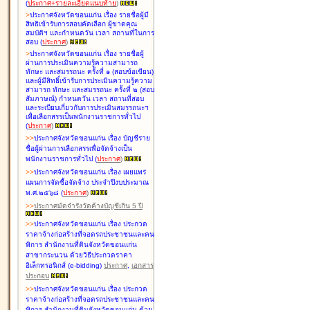
(
ประกาศ+รายละเอียดแนบท้าย
)
>
ประกาศจังหวัดขอนแก่น เรื่อง
รายชื่อผู้มี
สิทธิเข้ารับการสอบคัดเลือก ผู้ขาดคุณ
สมบัติฯ และกำหนดวัน เวลา สถานที่ในการ
สอบ
(
ประกาศ
)
>
ประกาศจังหวัดขอนแก่น เรื่อง
รายชื่อผู้
ผ่านการประเมินความรู้ความสามารถ
ทักษะ และสมรรถนะ ครั้งที่ ๑ (สอบข้อเขียน)
และผู้มีสิทธิ์เข้ารับการประเมินความรู้ความ
สามารถ ทักษะ และสมรรถนะ ครั้งที่ ๒ (สอบ
สัมภาษณ์) กำหนดวัน เวลา สถานที่สอบ
และระเบียบเกี่ยวกับการประเมินสมรรถนะฯ
เพื่อเลือกสรรเป็นพนักงานราชการทั่วไป
(
ประกาศ
)
>
>
ประกาศจังหวัดขอนแก่น เรื่อง
บัญชี
ราย
ชื่อผู้ผ่านการเลือกสรรเพื่อจัดจ้างเป็น
พนักงานราชการทั่วไป
(
ประกาศ
)
>
>
ประกาศจังหวัดขอนแก่น เรื่อง
เผยแพร่
แผนการจัดซื้อจัดจ้าง ประจำปีงบประมาณ
พ.ศ.๒๕๖๘
(
ประกาศ
)
>
>
ประกาศมัดจำรังวัดค้างบัญชีเกิน 5 ปี
>
>
ประกาศจังหวัดขอนแก่น เรื่อง ประกวด
ราคาจ้างก่อสร้างที่จอดรถประชาชนและคน
พิการ สำนักงานที่ดินจังหวัดขอนแก่น
สาขากระนวน ด้วยวิธีประกวดราคา
อิเล็กทรอนิกส์ (e-bidding)
ประกาศ
,
เอกสาร
ประกอบ
>
>
ประกาศจังหวัดขอนแก่น เรื่อง ประกวด
ราคาจ้างก่อสร้างที่จอดรถประชาชนและคน
พิการ สำนักงานที่ดินจังหวัดขอนแก่น ด้วย