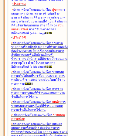
-
ประกาศ
>
ประกาศจังหวัดขอนแก่น เรื่อง
ผู้ชนะ
การ
เสนอราคา ประกวดราคาจ้างก่อสร้าง
อาคารสำนักงานที่ดิน อาคาร คสล.ขนาด
กลาง พร้อมส่วนประกอบที่จำเป็น สำนักงาน
ที่ดินจังหวัดขอนแก่น สาขาน้ำพอง
ส่วน
แยกอุบลรัตน์
ด้วยวิธีประกวดราคา
อิเล็กทรอนิกส์ (e-bidding
)
-
ประกาศ
>
ประกาศจังหวัดขอนแก่น เรื่อง
ประกวด
ราคาก่อสร้างปรับปรุงอาคารที่ทำการและสิ่ง
ก่อสร้างประกอบ โดยปรับปรุง่อเติมอาคาร
สำนักงานและพื้นที่บริเวณบ้านพัก
ข้าราชการ สำนักงานที่ดินจังหวัดขอนแก่น
สาขาภูเวียง ด้วยวิธีประกวดราคา
อิเล็กทรอนิกส์ (e-bidding
)
>
ประกาศจังหวัดขอนแก่น เรื่อง
ขายทอด
ตลาดต้นไม้บนที่ราชพัสดุ แปลงหมายเลข
ทะเบียน ที่ ขก.1849(บางส่วน)โดยวิธีขาย
ทอดตลาด
>
ประกาศจังหวัดขอนแก่น เรื่อง
การขาย
ทอดตลาดครุภัณฑ์ที่ชำรุดและหมดความ
จำเป็นในการใช้งาน
>
ประกาศจังหวัดขอนแก่น เรื่อง
ยกเลิก
การ
ขายทอดตลาดครุภัณฑ์ที่ชำรุดและหมด
ความจำเป็นในการใช้งาน
>
ประกาศจังหวัดขอนแก่น เรื่อง
ขายทอด
ตลาด
พัสดุ
>
ประกาศจังหวัดขอนแก่น เรื่อง
เผยแพร่
แผนการจัดซื้อจัดจ้าง ก่อสร้างอาคาร
ที่ทำการสำนักงานที่ดิน อาคาร คสล.ขนาด
กลาง พร้อมส่วนประกอบที่จำเป็น สำนักงาน