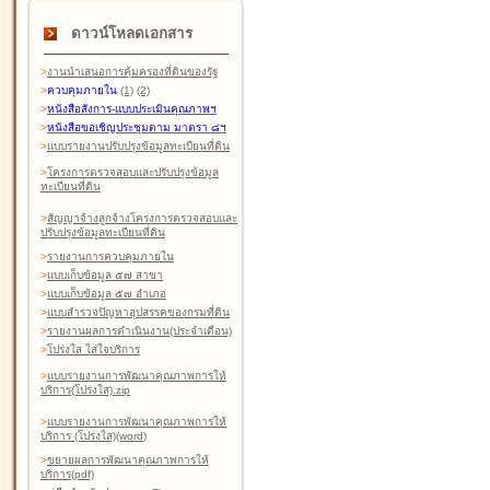
ดาวน์โหลดเอกสาร
>
งานนำเสนอการคุ้มครองที่ดินของรัฐ
>
ควบคุมภายใน
(1)
(2)
>
หนังสือสังการ-แบบประเมินคุณภาพฯ
>
หนังสือขอเชิญประชุมตาม มาตรา ๘ฯ
>
แบบรายงานปรับปรุงข้อมูลทะเบียนที่ดิน
>
โครงการตรวจสอบและปรับปรุงข้อมูล
ทะเบียนที่ดิน
>
สัญญาจ้างลูกจ้างโครงการตรวจสอบและ
ปรับปรุงข้อมูลทะเบียนที่ดิน
>
รายงานการควบคุมภายใน
>
แบบเก็บข้อมูล ๕๗ สาขา
>
แบบเก็บข้อมูล ๕๗ อำเภอ
>
แบบสำรวจปัญหาอุปสรรคของกรมที่ดิน
>
รายงานผลการดำเนินงาน(ประจำเดือน)
>
โปร่งใส ใส่ใจบริการ
>
แบบรายงานการพัฒนาคุณภาพการให้
บริการ(โปร่งใส).zip
>
แบบรายงานการพัฒนาคุณภาพการให้
บริการ (โปร่งใส)(word
)
>
ขยายผลการพัฒนาคุณภาพการให้
บริการ(pdf)