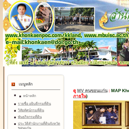
เมนูหลัก
ดู
MV คนขอนแก่น
:
MAP Kho
ภายใน
)
หน้าหลัก
รายชื่อ อธิบดีกรมที่ดิน
วิสัยทัศน์กรมที่ดิน
พันธกิจกรมที่ดิน
ประวัติสำนักงานที่ดินจังหวัด
ขอนแก่น