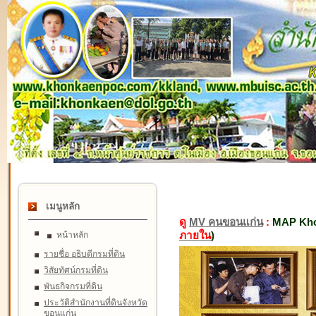
เมนูหลัก
ดู
MV คนขอนแก่น
:
MAP Kho
ภายใน
)
หน้าหลัก
รายชื่อ อธิบดีกรมที่ดิน
วิสัยทัศน์กรมที่ดิน
พันธกิจกรมที่ดิน
ประวัติสำนักงานที่ดินจังหวัด
ขอนแก่น