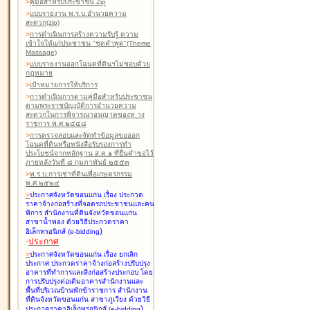
>
คู่มือสำหรับประชาชน Zip
>
แบบรายงาน พ.ร.บ.อำนวยความ
สะดวก(zip)
>
การดำเนินการสร้างความรับรู้ ความ
เข้าใจให้แก่ประชาชน "ชุดคำพูด"(Theme
Massage)
>
แบบรายงานออกโฉนดที่ดินฯไม่ชอบด้วย
กฎหมาย
>
เป้าหมายการให้บริการ
>
การดำเนินการตามคู่มือสำหรับประชาชน
ตามพระราชบัญญัติการอำนวยความ
สะดวกในการพิจารณาอนุญาตของท าง
ราชการ พ.ศ.๒๕๕๘
>
การตรวจสอบและจัดทำข้อมูลขอออก
โฉนดที่ดินหรือหนังสือรับรองการทำ
ประโยชน์จากหลักฐาน ส.ค.๑ ที่ยื่นคำขอไว้
ภายหลังวันที่ ๘ กุมภาพันธ์ ๒๕๕๓
>
พ.ร.บ.การเช่าที่ดินเพื่อเกษตรกรรม
พ.ศ.๒๕๒๔
>
ประกาศจังหวัดขอนแก่น เรื่อง ประกวด
ราคาจ้างก่อสร้างที่จอดรถประชาชนและคน
พิการ สำนักงานที่ดินจังหวัดขอนแก่น
สาขาน้ำพอง
ด้วยวิธีประกวดราคา
)
อิเล็กทรอนิกส์ (e-bidding
-
ประกาศ
>
ประกาศจังหวัดขอนแก่น เรื่อง ยกเลิก
ประกาศ ประกวดราคาจ้างก่อสร้างปรับปรุง
อาคารที่ทำการและสิ่งก่อสร้างประกอบ โดย
การปรับปรุงต่อเติมอาคารสำนักงานและ
พื้นที่บริเวณบ้านพักข้าราชการ สำนักงาน
ที่ดินจังหวัดขอนแก่น สาขาภูเวียง
ด้วยวิธี
)
ประกวดราคาอิเล็กทรอนิกส์ (e-bidding