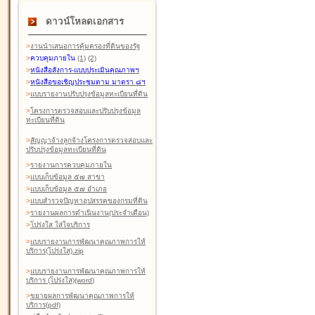
ดาวน์โหลดเอกสาร
>
งานนำเสนอการคุ้มครองที่ดินของรัฐ
>
ควบคุมภายใน
(1)
(2)
>
หนังสือสังการ-แบบประเมินคุณภาพฯ
>
หนังสือขอเชิญประชุมตาม มาตรา ๘ฯ
>
แบบรายงานปรับปรุงข้อมูลทะเบียนที่ดิน
>
โครงการตรวจสอบและปรับปรุงข้อมูล
ทะเบียนที่ดิน
>
สัญญาจ้างลูกจ้างโครงการตรวจสอบและ
ปรับปรุงข้อมูลทะเบียนที่ดิน
>
รายงานการควบคุมภายใน
>
แบบเก็บข้อมูล ๕๗ สาขา
>
แบบเก็บข้อมูล ๕๗ อำเภอ
>
แบบสำรวจปัญหาอุปสรรคของกรมที่ดิน
>
รายงานผลการดำเนินงาน(ประจำเดือน)
>
โปร่งใส ใส่ใจบริการ
>
แบบรายงานการพัฒนาคุณภาพการให้
บริการ(โปร่งใส).zip
>
แบบรายงานการพัฒนาคุณภาพการให้
บริการ (โปร่งใส)(word
)
>
ขยายผลการพัฒนาคุณภาพการให้
บริการ(pdf)