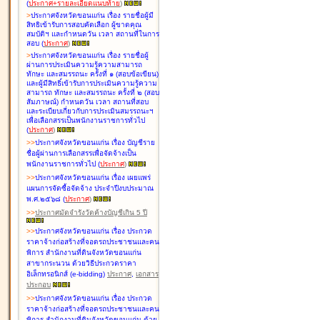
(
ประกาศ+รายละเอียดแนบท้าย
)
>
ประกาศจังหวัดขอนแก่น เรื่อง
รายชื่อผู้มี
สิทธิเข้ารับการสอบคัดเลือก ผู้ขาดคุณ
สมบัติฯ และกำหนดวัน เวลา สถานที่ในการ
สอบ
(
ประกาศ
)
>
ประกาศจังหวัดขอนแก่น เรื่อง
รายชื่อผู้
ผ่านการประเมินความรู้ความสามารถ
ทักษะ และสมรรถนะ ครั้งที่ ๑ (สอบข้อเขียน)
และผู้มีสิทธิ์เข้ารับการประเมินความรู้ความ
สามารถ ทักษะ และสมรรถนะ ครั้งที่ ๒ (สอบ
สัมภาษณ์) กำหนดวัน เวลา สถานที่สอบ
และระเบียบเกี่ยวกับการประเมินสมรรถนะฯ
เพื่อเลือกสรรเป็นพนักงานราชการทั่วไป
(
ประกาศ
)
>
>
ประกาศจังหวัดขอนแก่น เรื่อง
บัญชี
ราย
ชื่อผู้ผ่านการเลือกสรรเพื่อจัดจ้างเป็น
พนักงานราชการทั่วไป
(
ประกาศ
)
>
>
ประกาศจังหวัดขอนแก่น เรื่อง
เผยแพร่
แผนการจัดซื้อจัดจ้าง ประจำปีงบประมาณ
พ.ศ.๒๕๖๘
(
ประกาศ
)
>
>
ประกาศมัดจำรังวัดค้างบัญชีเกิน 5 ปี
>
>
ประกาศจังหวัดขอนแก่น เรื่อง ประกวด
ราคาจ้างก่อสร้างที่จอดรถประชาชนและคน
พิการ สำนักงานที่ดินจังหวัดขอนแก่น
สาขากระนวน ด้วยวิธีประกวดราคา
อิเล็กทรอนิกส์ (e-bidding)
ประกาศ
,
เอกสาร
ประกอบ
>
>
ประกาศจังหวัดขอนแก่น เรื่อง ประกวด
ราคาจ้างก่อสร้างที่จอดรถประชาชนและคน
พิการ สำนักงานที่ดินจังหวัดขอนแก่น ด้วย