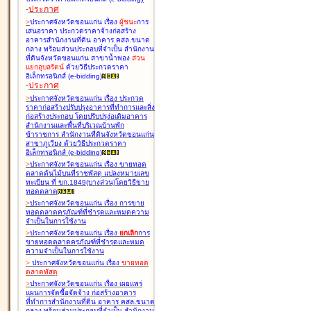
-
ประกาศ
>
ประกาศจังหวัดขอนแก่น เรื่อง
ผู้ชนะ
การ
เสนอราคา ประกวดราคาจ้างก่อสร้าง
อาคารสำนักงานที่ดิน อาคาร คสล.ขนาด
กลาง พร้อมส่วนประกอบที่จำเป็น สำนักงาน
ที่ดินจังหวัดขอนแก่น สาขาน้ำพอง
ส่วน
แยกอุบลรัตน์
ด้วยวิธีประกวดราคา
อิเล็กทรอนิกส์ (e-bidding
)
-
ประกาศ
>
ประกาศจังหวัดขอนแก่น เรื่อง
ประกวด
ราคาก่อสร้างปรับปรุงอาคารที่ทำการและสิ่ง
ก่อสร้างประกอบ โดยปรับปรุง่อเติมอาคาร
สำนักงานและพื้นที่บริเวณบ้านพัก
ข้าราชการ สำนักงานที่ดินจังหวัดขอนแก่น
สาขาภูเวียง ด้วยวิธีประกวดราคา
อิเล็กทรอนิกส์ (e-bidding
)
>
ประกาศจังหวัดขอนแก่น เรื่อง
ขายทอด
ตลาดต้นไม้บนที่ราชพัสดุ แปลงหมายเลข
ทะเบียน ที่ ขก.1849(บางส่วน)โดยวิธีขาย
ทอดตลาด
>
ประกาศจังหวัดขอนแก่น เรื่อง
การขาย
ทอดตลาดครุภัณฑ์ที่ชำรุดและหมดความ
จำเป็นในการใช้งาน
>
ประกาศจังหวัดขอนแก่น เรื่อง
ยกเลิก
การ
ขายทอดตลาดครุภัณฑ์ที่ชำรุดและหมด
ความจำเป็นในการใช้งาน
>
ประกาศจังหวัดขอนแก่น เรื่อง
ขายทอด
ตลาด
พัสดุ
>
ประกาศจังหวัดขอนแก่น เรื่อง
เผยแพร่
แผนการจัดซื้อจัดจ้าง ก่อสร้างอาคาร
ที่ทำการสำนักงานที่ดิน อาคาร คสล.ขนาด
กลาง พร้อมส่วนประกอบที่จำเป็น สำนักงาน