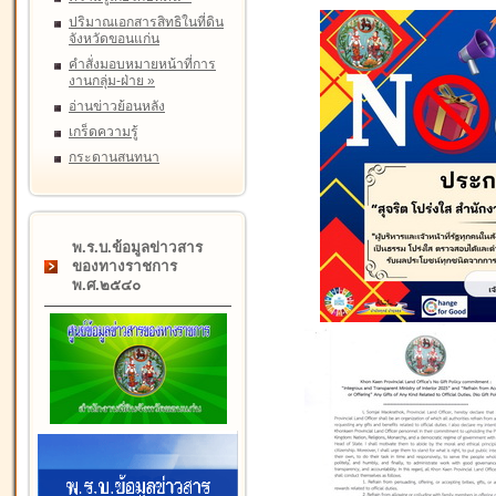
ปริมาณเอกสารสิทธิในที่ดิน
จังหวัดขอนแก่น
คำสั่งมอบหมายหน้าที่การ
งานกลุ่ม-ฝ่าย
»
อ่านข่าวย้อนหลัง
เกร็ดความรู้
กระดานสนทนา
พ.ร.บ.ข้อมูลข่าวสาร
ของทางราชการ
พ.ศ.๒๕๔๐