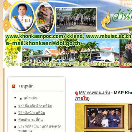
เมนูหลัก
ดู
MV คนขอนแก่น
:
MAP Kho
ภายใน
)
หน้าหลัก
รายชื่อ อธิบดีกรมที่ดิน
วิสัยทัศน์กรมที่ดิน
พันธกิจกรมที่ดิน
ประวัติสำนักงานที่ดินจังหวัด
ขอนแก่น