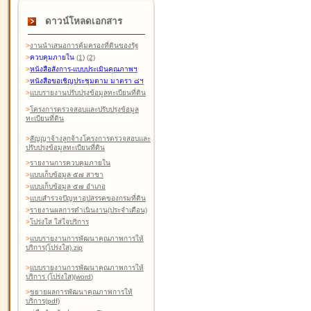
ดาวน์โหลดเอกสาร
>
งานนำเสนอการคุ้มครองที่ดินของรัฐ
>
ควบคุมภายใน
(1)
(2)
>
หนังสือสังการ-แบบประเมินคุณภาพฯ
>
หนังสือขอเชิญประชุมตาม มาตรา ๘ฯ
>
แบบรายงานปรับปรุงข้อมูลทะเบียนที่ดิน
>
โครงการตรวจสอบและปรับปรุงข้อมูล
ทะเบียนที่ดิน
>
สัญญาจ้างลูกจ้างโครงการตรวจสอบและ
ปรับปรุงข้อมูลทะเบียนที่ดิน
>
รายงานการควบคุมภายใน
>
แบบเก็บข้อมูล ๕๗ สาขา
>
แบบเก็บข้อมูล ๕๗ อำเภอ
>
แบบสำรวจปัญหาอุปสรรคของกรมที่ดิน
>
รายงานผลการดำเนินงาน(ประจำเดือน)
>
โปร่งใส ใส่ใจบริการ
>
แบบรายงานการพัฒนาคุณภาพการให้
บริการ(โปร่งใส).zip
>
แบบรายงานการพัฒนาคุณภาพการให้
บริการ (โปร่งใส)(word
)
>
ขยายผลการพัฒนาคุณภาพการให้
บริการ(pdf)