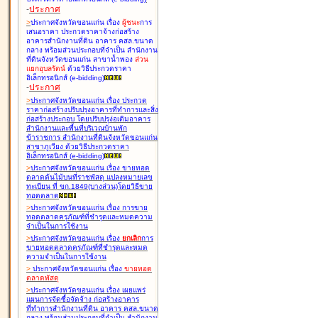
-
ประกาศ
>
ประกาศจังหวัดขอนแก่น เรื่อง
ผู้ชนะ
การ
เสนอราคา ประกวดราคาจ้างก่อสร้าง
อาคารสำนักงานที่ดิน อาคาร คสล.ขนาด
กลาง พร้อมส่วนประกอบที่จำเป็น สำนักงาน
ที่ดินจังหวัดขอนแก่น สาขาน้ำพอง
ส่วน
แยกอุบลรัตน์
ด้วยวิธีประกวดราคา
อิเล็กทรอนิกส์ (e-bidding
)
-
ประกาศ
>
ประกาศจังหวัดขอนแก่น เรื่อง
ประกวด
ราคาก่อสร้างปรับปรุงอาคารที่ทำการและสิ่ง
ก่อสร้างประกอบ โดยปรับปรุง่อเติมอาคาร
สำนักงานและพื้นที่บริเวณบ้านพัก
ข้าราชการ สำนักงานที่ดินจังหวัดขอนแก่น
สาขาภูเวียง ด้วยวิธีประกวดราคา
อิเล็กทรอนิกส์ (e-bidding
)
>
ประกาศจังหวัดขอนแก่น เรื่อง
ขายทอด
ตลาดต้นไม้บนที่ราชพัสดุ แปลงหมายเลข
ทะเบียน ที่ ขก.1849(บางส่วน)โดยวิธีขาย
ทอดตลาด
>
ประกาศจังหวัดขอนแก่น เรื่อง
การขาย
ทอดตลาดครุภัณฑ์ที่ชำรุดและหมดความ
จำเป็นในการใช้งาน
>
ประกาศจังหวัดขอนแก่น เรื่อง
ยกเลิก
การ
ขายทอดตลาดครุภัณฑ์ที่ชำรุดและหมด
ความจำเป็นในการใช้งาน
>
ประกาศจังหวัดขอนแก่น เรื่อง
ขายทอด
ตลาด
พัสดุ
>
ประกาศจังหวัดขอนแก่น เรื่อง
เผยแพร่
แผนการจัดซื้อจัดจ้าง ก่อสร้างอาคาร
ที่ทำการสำนักงานที่ดิน อาคาร คสล.ขนาด
กลาง พร้อมส่วนประกอบที่จำเป็น สำนักงาน