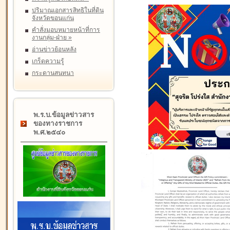
ปริมาณเอกสารสิทธิในที่ดิน
จังหวัดขอนแก่น
คำสั่งมอบหมายหน้าที่การ
งานกลุ่ม-ฝ่าย
»
อ่านข่าวย้อนหลัง
เกร็ดความรู้
กระดานสนทนา
พ.ร.บ.ข้อมูลข่าวสาร
ของทางราชการ
พ.ศ.๒๕๔๐