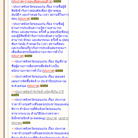
(
ประกาศ+รายละเอียดแนบท้าย
)
>
ประกาศจังหวัดขอนแก่น เรื่อง
รายชื่อผู้มี
สิทธิเข้ารับการสอบคัดเลือก ผู้ขาดคุณ
สมบัติฯ และกำหนดวัน เวลา สถานที่ในการ
สอบ
(
ประกาศ
)
>
ประกาศจังหวัดขอนแก่น เรื่อง
รายชื่อผู้
ผ่านการประเมินความรู้ความสามารถ
ทักษะ และสมรรถนะ ครั้งที่ ๑ (สอบข้อเขียน)
และผู้มีสิทธิ์เข้ารับการประเมินความรู้ความ
สามารถ ทักษะ และสมรรถนะ ครั้งที่ ๒ (สอบ
สัมภาษณ์) กำหนดวัน เวลา สถานที่สอบ
และระเบียบเกี่ยวกับการประเมินสมรรถนะฯ
เพื่อเลือกสรรเป็นพนักงานราชการทั่วไป
(
ประกาศ
)
>
>
ประกาศจังหวัดขอนแก่น เรื่อง
บัญชี
ราย
ชื่อผู้ผ่านการเลือกสรรเพื่อจัดจ้างเป็น
พนักงานราชการทั่วไป
(
ประกาศ
)
>
>
ประกาศจังหวัดขอนแก่น เรื่อง
เผยแพร่
แผนการจัดซื้อจัดจ้าง ประจำปีงบประมาณ
พ.ศ.๒๕๖๘
(
ประกาศ
)
>
>
ประกาศมัดจำรังวัดค้างบัญชีเกิน 5 ปี
>
>
ประกาศจังหวัดขอนแก่น เรื่อง ประกวด
ราคาจ้างก่อสร้างที่จอดรถประชาชนและคน
พิการ สำนักงานที่ดินจังหวัดขอนแก่น
สาขากระนวน ด้วยวิธีประกวดราคา
อิเล็กทรอนิกส์ (e-bidding)
ประกาศ
,
เอกสาร
ประกอบ
>
>
ประกาศจังหวัดขอนแก่น เรื่อง ประกวด
ราคาจ้างก่อสร้างที่จอดรถประชาชนและคน
พิการ สำนักงานที่ดินจังหวัดขอนแก่น ด้วย