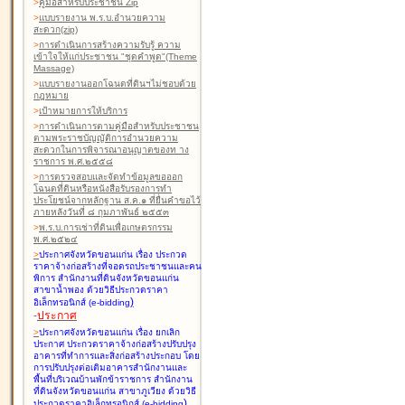
>
คู่มือสำหรับประชาชน Zip
>
แบบรายงาน พ.ร.บ.อำนวยความ
สะดวก(zip)
>
การดำเนินการสร้างความรับรู้ ความ
เข้าใจให้แก่ประชาชน "ชุดคำพูด"(Theme
Massage)
>
แบบรายงานออกโฉนดที่ดินฯไม่ชอบด้วย
กฎหมาย
>
เป้าหมายการให้บริการ
>
การดำเนินการตามคู่มือสำหรับประชาชน
ตามพระราชบัญญัติการอำนวยความ
สะดวกในการพิจารณาอนุญาตของท าง
ราชการ พ.ศ.๒๕๕๘
>
การตรวจสอบและจัดทำข้อมูลขอออก
โฉนดที่ดินหรือหนังสือรับรองการทำ
ประโยชน์จากหลักฐาน ส.ค.๑ ที่ยื่นคำขอไว้
ภายหลังวันที่ ๘ กุมภาพันธ์ ๒๕๕๓
>
พ.ร.บ.การเช่าที่ดินเพื่อเกษตรกรรม
พ.ศ.๒๕๒๔
>
ประกาศจังหวัดขอนแก่น เรื่อง ประกวด
ราคาจ้างก่อสร้างที่จอดรถประชาชนและคน
พิการ สำนักงานที่ดินจังหวัดขอนแก่น
สาขาน้ำพอง
ด้วยวิธีประกวดราคา
)
อิเล็กทรอนิกส์ (e-bidding
-
ประกาศ
>
ประกาศจังหวัดขอนแก่น เรื่อง ยกเลิก
ประกาศ ประกวดราคาจ้างก่อสร้างปรับปรุง
อาคารที่ทำการและสิ่งก่อสร้างประกอบ โดย
การปรับปรุงต่อเติมอาคารสำนักงานและ
พื้นที่บริเวณบ้านพักข้าราชการ สำนักงาน
ที่ดินจังหวัดขอนแก่น สาขาภูเวียง
ด้วยวิธี
)
ประกวดราคาอิเล็กทรอนิกส์ (e-bidding